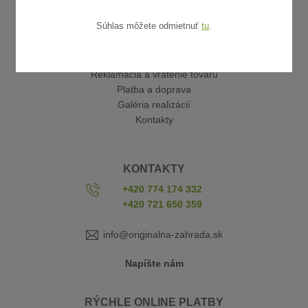
Súhlas môžete odmietnuť
tu
.
UŽITOČNÉ ODKAZY
Obchodné podmienky
Reklamácia a vrátenie tovaru
Platba a doprava
Galéria realizácií
Kontakty
KONTAKTY
+420 774 174 332
+420 721 650 359
info@originalna-zahrada.sk
Napíšte nám
RÝCHLE ONLINE PLATBY