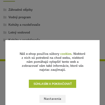
Záhradné stĺpiky
Vodný program
Kohúty a rozdeľovače
Letný vodovod
Kohúty a rozdeľovače
Náš e-shop používa súbory
cookies
. Niektoré
z nich sú potrebné na chod webu, niektoré
nám pomáhajú vylepšiť tento web a
zobrazovať vám také informácie, ktoré vás
najviac zaujímajú.
SÚHLASÍM A POKRAČOVAŤ
Nastavenia