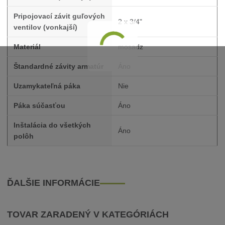
Pripojovací závit guľových
2 x 3/4"
ventilov (vonkajší)
Materiál
mosadz
Štandardné závity armatúr
Áno
Uzamykateľná páka
Nie
Páka súčasťou
Áno
Inštalácia do všetkých
Áno
polôh
ĎALŠIE INFORMÁCIE
TOVAR ZARADENÝ V KATEGÓRIÁCH