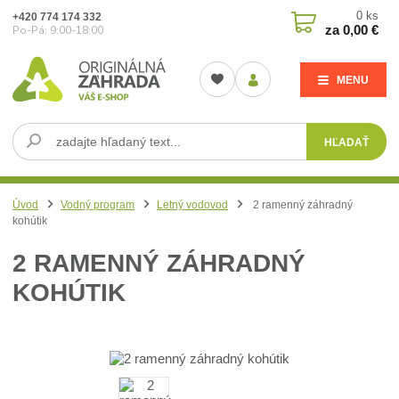
0
ks
+420 774 174 332
za
0,00 €
Po-Pá: 9:00-18:00
MENU
HĽADAŤ
Úvod
Vodný program
Letný vodovod
2 ramenný záhradný
kohútik
2 RAMENNÝ ZÁHRADNÝ
KOHÚTIK