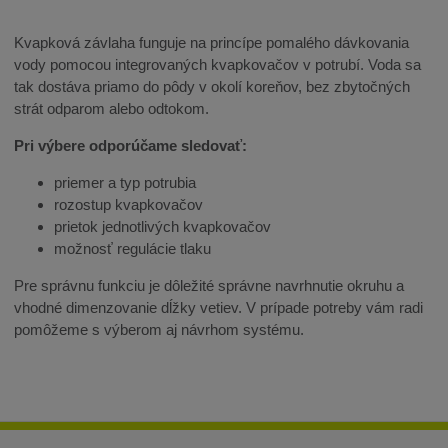
Kvapková závlaha funguje na princípe pomalého dávkovania
vody pomocou integrovaných kvapkovačov v potrubí. Voda sa
tak dostáva priamo do pôdy v okolí koreňov, bez zbytočných
strát odparom alebo odtokom.
Pri výbere odporúčame sledovať:
priemer a typ potrubia
rozostup kvapkovačov
prietok jednotlivých kvapkovačov
možnosť regulácie tlaku
Pre správnu funkciu je dôležité správne navrhnutie okruhu a
vhodné dimenzovanie dĺžky vetiev. V prípade potreby vám radi
pomôžeme s výberom aj návrhom systému.