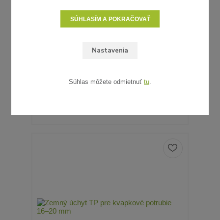
SÚHLASÍM A POKRAČOVAŤ
ZÁVITOVÝ PRECHOD NÁSTRČNÝ 16 MM, PP –
Nastavenia
TYP: 16 × 3/4" PP
0,37 €
/
ks
0,30 €
bez DPH
SKLADOM
Súhlas môžete odmietnuť
tu
.
PRIDAŤ DO KOŠÍKA