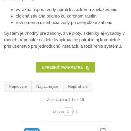
výrazná úspora vody oproti klasickému zavlažovaniu
cielená závlaha priamo ku koreňom rastlín
rovnomerná distribúcia vody po celej dĺžke záhonu
Systém je vhodný pre záhony, živé ploty, skleníky aj výsadby v
radoch. V ponuke nájdete kvapkovacie potrubie aj kompletné
príslušenstvo pre jednoduchú inštaláciu a rozšírenie systému.
UPRESNIŤ PARAMETRE
Najnovšie
Najlacnejšie
Najdrahšie
Zobrazujem 1-16 z 16
strana
z 1
Novinka