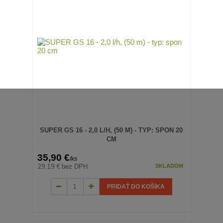
SUPER GS 16 - 2,0 L/H, (50 M) - TYP: SPON 20
CM
35,90 €
/
ks
29,19 €
bez DPH
SKLADOM
PRIDAŤ DO KOŠÍKA