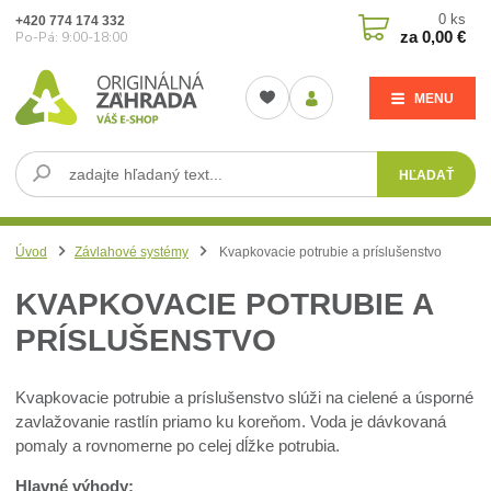
0
ks
+420 774 174 332
za
0,00 €
Po-Pá: 9:00-18:00
MENU
HĽADAŤ
Úvod
Závlahové systémy
Kvapkovacie potrubie a príslušenstvo
KVAPKOVACIE POTRUBIE A
PRÍSLUŠENSTVO
Kvapkovacie potrubie a príslušenstvo slúži na cielené a úsporné
zavlažovanie rastlín priamo ku koreňom. Voda je dávkovaná
pomaly a rovnomerne po celej dĺžke potrubia.
Hlavné výhody: