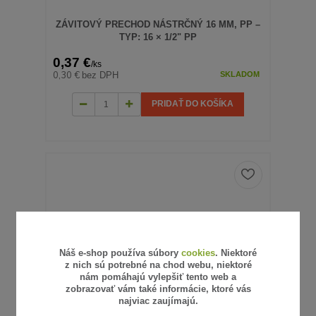
ZÁVITOVÝ PRECHOD NÁSTRČNÝ 16 MM, PP –
TYP: 16 × 1/2" PP
0,37 €
/
ks
0,30 €
bez DPH
SKLADOM
PRIDAŤ DO KOŠÍKA
Náš e-shop používa súbory
cookies
. Niektoré
z nich sú potrebné na chod webu, niektoré
nám pomáhajú vylepšiť tento web a
zobrazovať vám také informácie, ktoré vás
najviac zaujímajú.