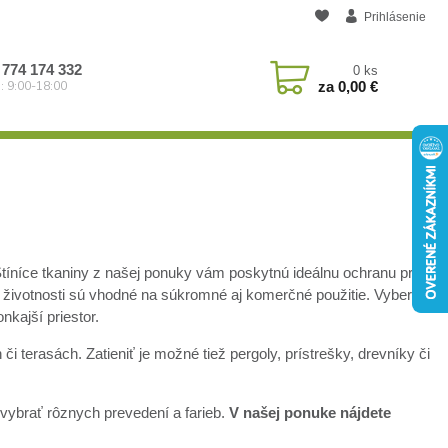
Prihlásenie
 774 174 332
0
ks
za
0,00 €
: 9:00-18:00
? Stíníce tkaniny z našej ponuky vám poskytnú ideálnu ochranu pred
j životnosti sú vhodné na súkromné aj komerčné použitie. Vyberte
nkajší priestor.
 terasách. Zatieniť je možné tiež pergoly, prístrešky, drevníky či
i vybrať rôznych prevedení a farieb.
V našej ponuke nájdete