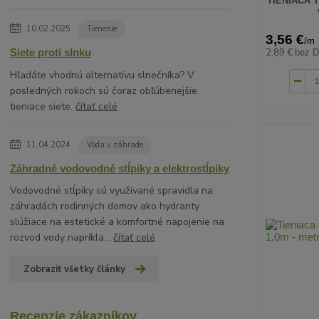
TIENIACA 
10.02.2025
Tienenie
3,56 €
/
m
2,89 €
Siete proti slnku
bez 
Hľadáte vhodnú alternatívu slnečníka? V
posledných rokoch sú čoraz obľúbenejšie
tieniace siete.
čítať celé
11.04.2024
Voda v záhrade
Záhradné vodovodné stĺpiky a elektrostĺpiky
Vodovodné stĺpiky sú využívané spravidla na
záhradách rodinných domov ako hydranty
slúžiace na estetické a komfortné napojenie na
rozvod vody napríkla...
čítať celé
Zobraziť všetky články
Recenzie zákazníkov