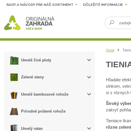
RADY A NÁVODY PRE NÁŠ SORTIMENT
DÔLEŽITÉ INFORMÁCIE
Úvod
Tieni
Umelé živé ploty
TIENI
Zelené steny
Hľadáte efekt
slnkom, vetr
si z rôznych 
Umelé bambusové rohože
Široký výber
zakryť pohľa
Prírodné prútené rohože
Tieniace tkan
rôzne zelené
Umelý ratan