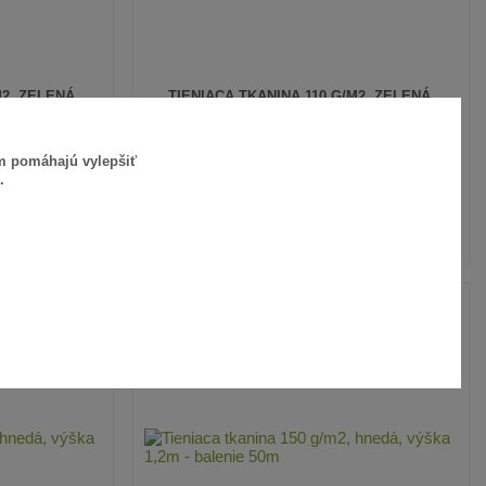
M2, ZELENÁ,
TIENIACA TKANINA 110 G/M2, ZELENÁ,
RÁŽ
VÝŠKA 2,0M - METRÁŽ
4,30 €
/
m
ám pomáhajú vylepšiť
3,50 €
bez DPH
SKLADOM
SKLADOM
.
 KOŠÍKA
PRIDAŤ DO KOŠÍKA