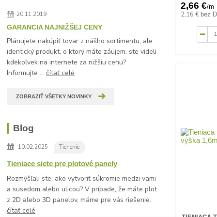
2,66 €
/
m
2,16 €
bez 
20.11.2019
GARANCIA NAJNIŽŠEJ CENY
Plánujete nakúpiť tovar z nášho sortimentu, ale
identický produkt, o ktorý máte záujem, ste videli
kdekoľvek na internete za nižšiu cenu?
Informujte ...
čítať celé
ZOBRAZIŤ VŠETKY NOVINKY
Blog
10.02.2025
Tienenie
Tieniace siete pre plotové panely
Rozmýšľali ste, ako vytvoriť súkromie medzi vami
a susedom alebo ulicou? V prípade, že máte plot
z 2D alebo 3D panelov, máme pre vás riešenie.
čítať celé