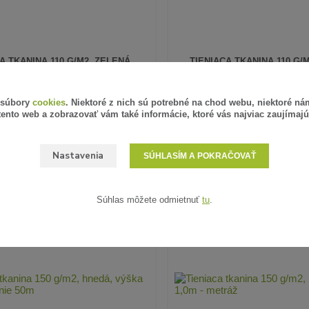
A TKANINA 110 G/M2, ZELENÁ,
TIENIACA TKANINA 110 G/
VÝŠKA 1,6M - METRÁŽ
VÝŠKA 1,8M - MET
3,82 €
/
m
 súbory
cookies
. Niektoré z nich sú potrebné na chod webu, niektoré n
3,11 €
DPH
bez DPH
SKLADOM
tento web a zobrazovať vám také informácie, ktoré vás najviac zaujímajú
PRIDAŤ DO KOŠÍKA
PRIDAŤ DO
Nastavenia
SÚHLASÍM A POKRAČOVAŤ
Súhlas môžete odmietnuť
tu
.