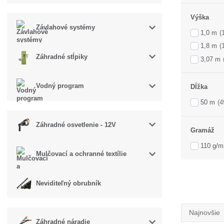
Výška
Závlahové systémy
1,0 m
(
1,8 m
(
Záhradné stĺpiky
3,07 m
Vodný program
Dĺžka
50 m
(4
Záhradné osvetlenie - 12V
Gramáž
110 g/m
Mulčovací a ochranné textílie
Neviditeľný obrubník
Najnovšie
Záhradné náradie