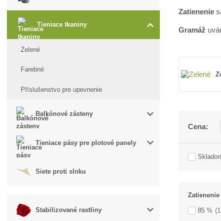
Zatienenie
sa
Tieniace tkaniny
Gramáž
uvá
Zelené
Farebné
Z
Příslušenstvo pre upevnenie
Balkónové zásteny
Cena:
Tieniace pásy pre plotové panely
Sklado
Siete proti slnku
Zatienenie
Stabilizované rastliny
85 %
(1