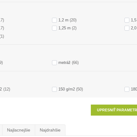
17)
1,2 m
(20)
1,5
17)
1,25 m
(2)
2,0
(1)
9)
metráž
(66)
2
(12)
150 g/m2
(50)
18
UPRESNIŤ PARAMET
Najlacnejšie
Najdrahšie