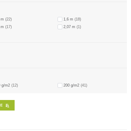
 m
(22)
1,6 m
(18)
 m
(17)
2,07 m
(1)
0 g/m2
(12)
200 g/m2
(41)
RE