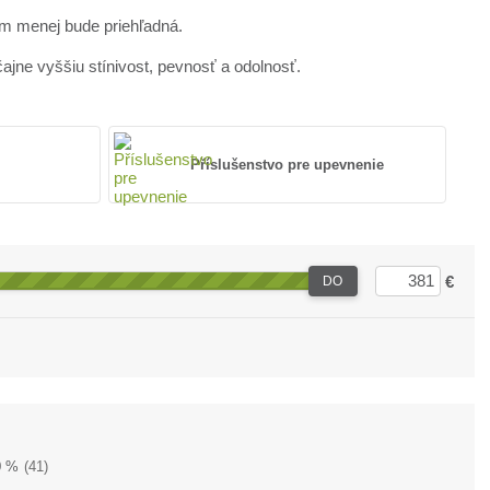
ým menej bude priehľadná.
jne vyššiu stínivost, pevnosť a odolnosť.
Příslušenstvo pre upevnenie
€
DO
0 %
(41)