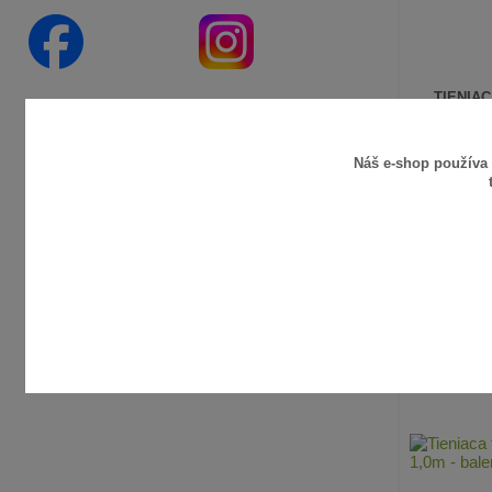
TIENIAC
3,56 €
/
m
Náš e-shop používa
2,89 €
bez 