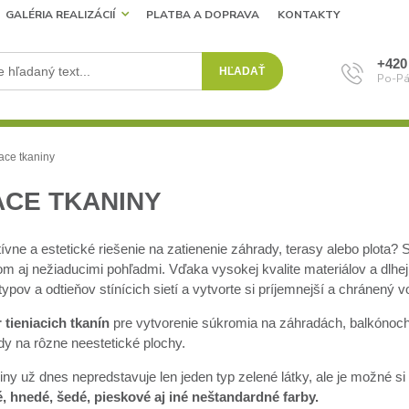
GALÉRIA REALIZÁCIÍ
PLATBA A DOPRAVA
KONTAKTY
+420
HĽADAŤ
Po-Pá
ace tkaniny
ACE TKANINY
ívne a estetické riešenie na zatienenie záhrady, terasy alebo plota
om aj nežiaducimi pohľadmi. Vďaka vysokej kvalite materiálov a dlhe
typov a odtieňov stínícich sietí a vytvorte si príjemnejší a chránený vo
 tieniacich tkanín
pre vytvorenie súkromia na záhradách, balkónoch či
dy na rôzne neestetické plochy.
iny už dnes nepredstavuje len jeden typ zelené látky, ale je možné s
, hnedé, šedé, pieskové aj iné neštandardné farby.