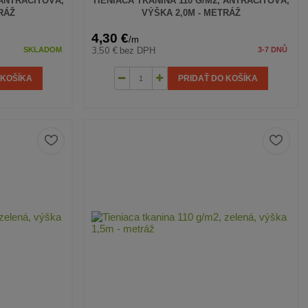
 ANTRACITOVÁ,
TIENIACA TKANINA 110 G/M2, ANTRACITOVÁ,
RÁŽ
VÝŠKA 2,0M - METRÁŽ
4,30 €
/
m
3,50 €
bez DPH
SKLADOM
3-7 DNŮ
 KOŠÍKA
PRIDAŤ DO KOŠÍKA