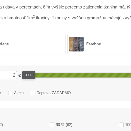
 udáva v percentách, čím vyššie percento zatienenia tkanina má, t
2
dza hmotnosť 1m
tkaniny. Tkaniny s vyššou gramážou mávajú zvyča
elené
Farebné
€
OD
m
Akcia
Doprava ZADARMO
2)
90 %
(62)
10