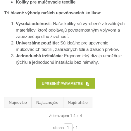
Kolíky pre mulčovacie textílie
Tri hlavné výhody našich upevňovacích kolíkov:
Vysoká odolnosť:
Naše kolíky sú vyrobené z kvalitných
materiálov, ktoré odolávajú poveternostným vplyvom a
zabezpečujú dlhú životnosť.
Univerzálne použitie:
Sú ideálne pre upevnenie
mulčovacích textílií, záhradných fólií a ďalších prvkov.
Jednoduchá inštalácia:
Ergonomický dizajn umožňuje
rýchlu a jednoduchú inštaláciu bez námahy.
UPRESNIŤ PARAMETRE
Najnovšie
Najlacnejšie
Najdrahšie
Zobrazujem 1-4 z 4
strana
z 1