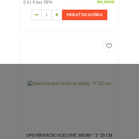
0,41 €
bez DPH
SKLADOM
PRIDAŤ DO KOŠÍKA
UPEVŇOVACIE OCEĽOVÉ SKOBY "J" 25 CM