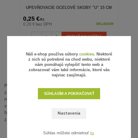
UPEVŇOVACIE OCEĽOVÉ SKOBY "U" 15 CM
0,25 €
/
ks
0,20 €
bez DPH
SKLADOM
PRIDAŤ DO KOŠÍKA
Náš e-shop používa súbory
cookies
. Niektoré
z nich sú potrebné na chod webu, niektoré
nám pomáhajú vylepšiť tento web a
strana
z 1
zobrazovať vám také informácie, ktoré vás
najviac zaujímajú.
Prezrite si našu kompletnú ponuku upevňovacích kolíkov a
zabezpečte si spoľahlivé riešenie pre upevnenie záhradných
SÚHLASÍM A POKRAČOVAŤ
materiálov. S našimi produktmi dosiahnete profesionálne
výsledky a dlhodobú stabilitu vašich záhradných projektov.
Nakupujte na Originalna-zahrada.sk a využite kvalitné produkty
Nastavenia
za atraktívne ceny.
Súhlas môžete odmietnuť
tu
.