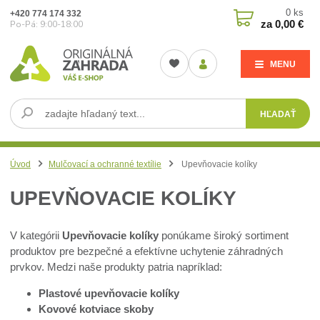
0
ks
+420 774 174 332
za
0,00 €
Po-Pá: 9:00-18:00
MENU
HĽADAŤ
Úvod
Mulčovací a ochranné textílie
Upevňovacie kolíky
UPEVŇOVACIE KOLÍKY
V kategórii
Upevňovacie kolíky
ponúkame široký sortiment
produktov pre bezpečné a efektívne uchytenie záhradných
prvkov. Medzi naše produkty patria napríklad:
Plastové upevňovacie kolíky
Kovové kotviace skoby