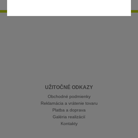
UŽITOČNÉ ODKAZY
Obchodné podmienky
Reklamácia a vrátenie tovaru
Platba a doprava
Galéria realizácií
Kontakty