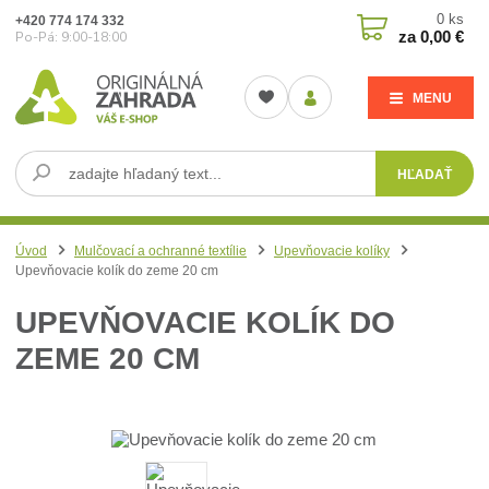
0
ks
+420 774 174 332
za
0,00 €
Po-Pá: 9:00-18:00
MENU
HĽADAŤ
Úvod
Mulčovací a ochranné textílie
Upevňovacie kolíky
Upevňovacie kolík do zeme 20 cm
UPEVŇOVACIE KOLÍK DO
ZEME 20 CM