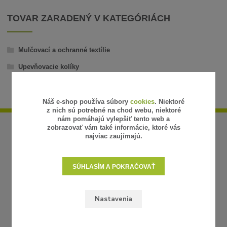
TOVAR ZARADENÝ V KATEGÓRIÁCH
Mulčovací a ochranné textílie
Upevňovacie kolíky
Náš e-shop používa súbory
cookies
. Niektoré
z nich sú potrebné na chod webu, niektoré
nám pomáhajú vylepšiť tento web a
zobrazovať vám také informácie, ktoré vás
najviac zaujímajú.
SÚHLASÍM A POKRAČOVAŤ
Nastavenia