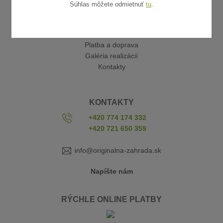
Súhlas môžete odmietnuť
tu
.
UŽITOČNÉ ODKAZY
Obchodné podmienky
Reklamácia a vrátenie tovaru
Platba a doprava
Galéria realizácií
Kontakty
KONTAKTY
+420 774 174 332
+420 721 650 359
info@originalna-zahrada.sk
Napíšte nám
RÝCHLE ONLINE PLATBY