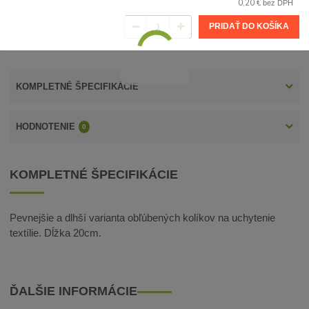
0,20 €
bez DPH
PRIDAŤ DO KOŠÍKA
KOMPLETNÉ ŠPECIFIKÁCIE
HODNOTENIE
0
KOMPLETNÉ ŠPECIFIKÁCIE
Pevnejšie a dlhší varianta obľúbených kolíkov na uchytenie
textílie. Dĺžka 20cm.
ĎALŠIE INFORMÁCIE