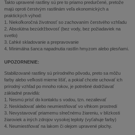
Takto upravené rastliny sú pre to priamo predurčené, pretože
majú oproti čerstvým rastlinám veľa ekonomických a
praktických výhod:
1. Niekoľkoročná životnosť so zachovaním čerstvého vzhľadu
2. Absolútna bezúdržbovosť (bez vody, bez požiadaviek na
svetlo)
3. Ľahké skladovanie a prepravovanie
4. Minimálna šanca napadnutia rastlín hmyzom alebo plesňami.
UPOZORNENIE:
Stabilizované rastliny sú prírodného pôvodu, preto sa môžu
farby alebo veľkosti mierne líšiť, a pokiaľ chcete uchovať ich
prírodný vzhľad po mnoho rokov, je potrebné dodržiavať
základné pravidlá:
1. Nesmú prísť do kontaktu s vodou, tzn. nezalievať
2. Neskladovať alebo neumiestňovať vo vlhkom prostredí
3. Nevystavovať priamemu slnečnému žiareniu, v blízkosti
žiaroviek a iných zdrojov vysokej teploty (vyťahuje farby)
4. Neumiestňovať na lakom či olejom upravené plochy.