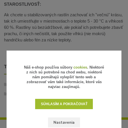
STAROSTLIVOSŤ:
Ak chcete u stabilizovaných rastlín zachovať ich "večnú" krásu,
tak ich umiestňujte v miestnostiach o teplote 5 - 30 °C a vlhkosti
60 %. Rastliny sú bezúdržbové, ale pokiaľ ich potrebujete zbaviť
prachu, či iných nečistôt, tak použite vlhkú (nie mokrú)
handričku alebo fén za nízke teploty.
TOVAR ZARADENÝ V KATEGÓRIÁCH
Náš e-shop používa súbory
cookies
. Niektoré
z nich sú potrebné na chod webu, niektoré
nám pomáhajú vylepšiť tento web a
zobrazovať vám také informácie, ktoré vás
Stabilizované rastliny
najviac zaujímajú.
Trávy, listy, machy
SÚHLASÍM A POKRAČOVAŤ
Nastavenia