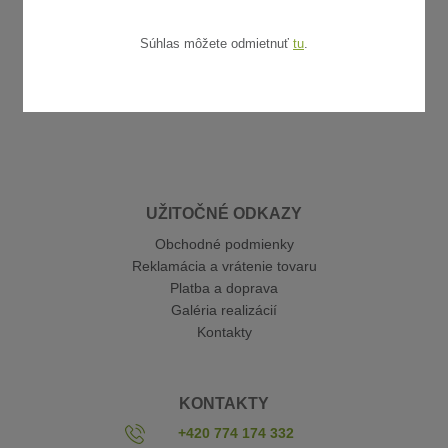
Súhlas môžete odmietnuť
tu
.
UŽITOČNÉ ODKAZY
Obchodné podmienky
Reklamácia a vrátenie tovaru
Platba a doprava
Galéria realizácií
Kontakty
KONTAKTY
+420 774 174 332