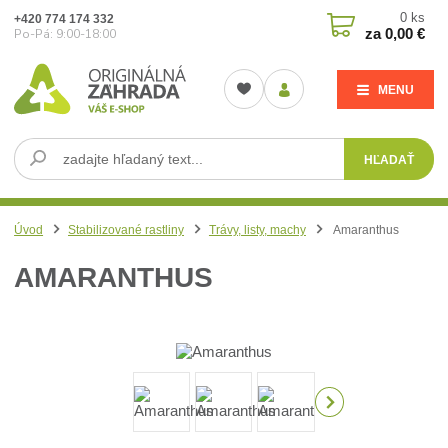
0
ks
+420 774 174 332
za
0,00 €
Po-Pá: 9:00-18:00
MENU
HĽADAŤ
Úvod
Stabilizované rastliny
Trávy, listy, machy
Amaranthus
AMARANTHUS