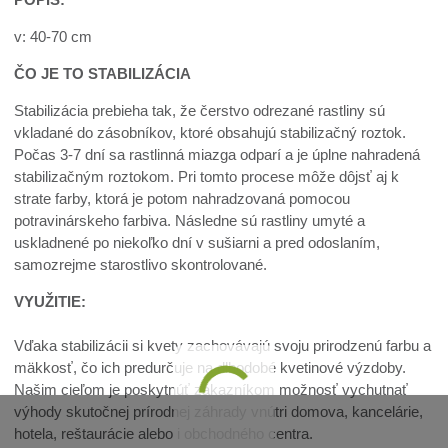
v: 40-70 cm
ČO JE TO STABILIZÁCIA
Stabilizácia prebieha tak, že čerstvo odrezané rastliny sú
vkladané do zásobníkov, ktoré obsahujú stabilizačný roztok.
Počas 3-7 dní sa rastlinná miazga odparí a je úplne nahradená
stabilizačným roztokom. Pri tomto procese môže dôjsť aj k
strate farby, ktorá je potom nahradzovaná pomocou
potravinárskeho farbiva. Následne sú rastliny umyté a
uskladnené po niekoľko dní v sušiarni a pred odoslaním,
samozrejme starostlivo skontrolované.
VYUŽITIE:
Vďaka stabilizácii si kvety zachovávajú svoju prirodzenú farbu a
mäkkosť, čo ich predurčuje na dlhodobé kvetinové výzdoby.
Našim cieľom je poskytnúť zákazníkom možnosť vychutnať
výhody skutočnej prírodnej záhrady vnútri domova, kancelárie,
hotela, reštaurácie alebo i obchodného centra.