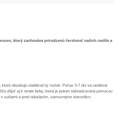
e proces, ktorý zachováva prirodzenú čerstvosť našich rastlín a
 ktoré obsahujú stabilizačný roztok. Počas 3-7 dní sa rastlinná
ôže dôjsť aj k strate farby, ktorá je potom nahradzovaná pomocou
 v sušiarni a pred odoslaním, samozrejme starostlivo