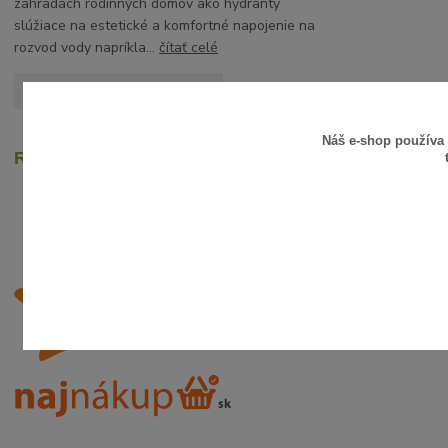
záhradách rodinných domov ako hydranty
slúžiace na estetické a komfortné napojenie na
rozvod vody napríkla...
čítať celé
Zobraziť všetky články
Náš e-shop používa
Recenzie zákazníkov