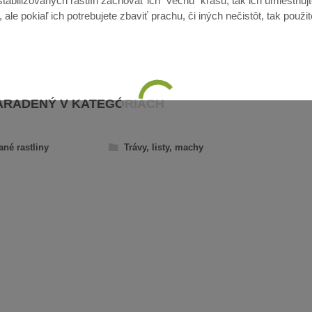
tabilizovaných rastlín zachovať ich "večnú" krásu, tak ich umiestňujt
ale pokiaľ ich potrebujete zbaviť prachu, či iných nečistôt, tak použi
ARADENÝ V KATEGÓRIÁCH
ané rastliny
Trávy, listy, machy