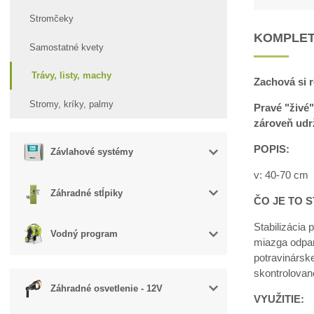
Stromčeky
KOMPLET
Samostatné kvety
Trávy, listy, machy
Zachová si 
Stromy, kríky, palmy
Pravé "živé"
zároveň udrž
POPIS:
Závlahové systémy
v: 40-70 cm
Záhradné stĺpiky
ČO JE TO S
Stabilizácia 
Vodný program
miazga odpar
potravinársk
skontrolovan
Záhradné osvetlenie - 12V
VYUŽITIE: