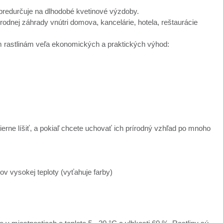
 predurčuje na dlhodobé kvetinové výzdoby.
nej záhrady vnútri domova, kancelárie, hotela, reštaurácie
ým rastlinám veľa ekonomických a praktických výhod:
ierne líšiť, a pokiaľ chcete uchovať ich prírodný vzhľad po mnoho
ov vysokej teploty (vyťahuje farby)