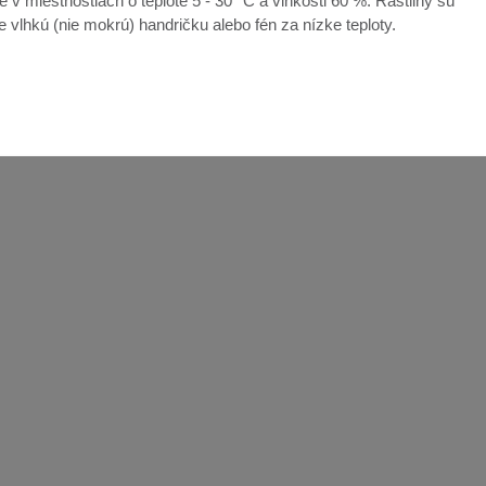
e v miestnostiach o teplote 5 - 30 °C a vlhkosti 60 %. Rastliny sú
te vlhkú (nie mokrú) handričku alebo fén za nízke teploty.