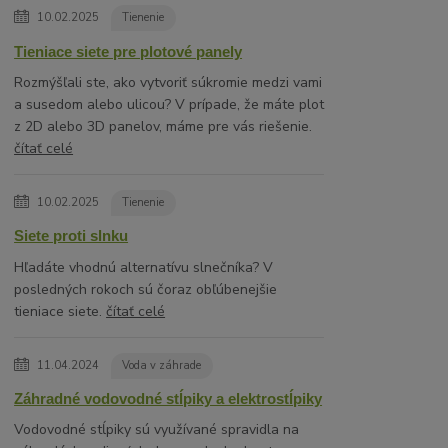
10.02.2025
Tienenie
Tieniace siete pre plotové panely
Rozmýšľali ste, ako vytvoriť súkromie medzi vami
a susedom alebo ulicou? V prípade, že máte plot
z 2D alebo 3D panelov, máme pre vás riešenie.
čítať celé
10.02.2025
Tienenie
Siete proti slnku
Hľadáte vhodnú alternatívu slnečníka? V
posledných rokoch sú čoraz obľúbenejšie
tieniace siete.
čítať celé
11.04.2024
Voda v záhrade
Záhradné vodovodné stĺpiky a elektrostĺpiky
Vodovodné stĺpiky sú využívané spravidla na