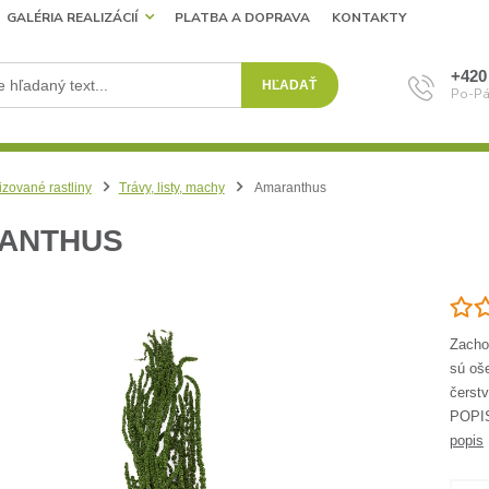
GALÉRIA REALIZÁCIÍ
PLATBA A DOPRAVA
KONTAKTY
+420
HĽADAŤ
Po-Pá
izované rastliny
Trávy, listy, machy
Amaranthus
ANTHUS
Zachov
sú oše
čerstv
POPIS
popis