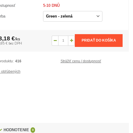
stupnosť
5-10 DNŮ
rba
3,18 €
/
ks
PRIDAŤ DO KOŠÍKA
,85 €
bez DPH
produktu:
416
Strážiť cenu / dostupnosť
 obľúbených
HODNOTENIE
0