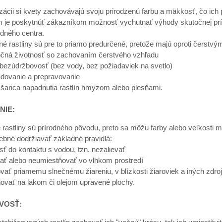
izácii si kvety zachovávajú svoju prirodzenú farbu a mäkkosť, čo ich
 je poskytnúť zákazníkom možnosť vychutnať výhody skutočnej prírod
odného centra.
né rastliny sú pre to priamo predurčené, pretože majú oproti čerstv
očná životnosť so zachovaním čerstvého vzhľadu
 bezúdržbovosť (bez vody, bez požiadaviek na svetlo)
adovanie a prepravovanie
 šanca napadnutia rastlín hmyzom alebo plesňami.
NIE:
 rastliny sú prírodného pôvodu, preto sa môžu farby alebo veľkosti m
rebné dodržiavať základné pravidlá:
sť do kontaktu s vodou, tzn. nezalievať
ať alebo neumiestňovať vo vlhkom prostredí
ať priamemu slnečnému žiareniu, v blízkosti žiaroviek a iných zdroj
ovať na lakom či olejom upravené plochy.
VOSŤ: