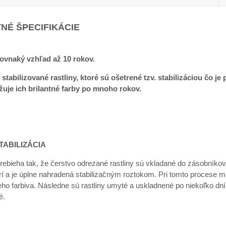
NÉ ŠPECIFIKÁCIE
rovnaký vzhľad až 10 rokov.
 stabilizované rastliny, ktoré sú ošetrené tzv. stabilizáciou čo j
uje ich brilantné farby po mnoho rokov.
TABILIZÁCIA
prebieha tak, že čerstvo odrezané rastliny sú vkladané do zásobníkov,
í a je úplne nahradená stabilizačným roztokom. Pri tomto procese m
eho farbiva. Následne sú rastliny umyté a uskladnené po niekoľko dní
é.