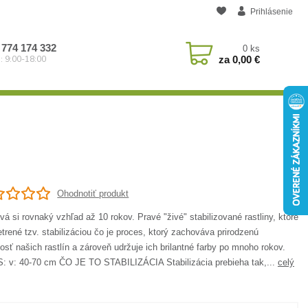
Prihlásenie
 774 174 332
0
ks
za
0,00 €
: 9:00-18:00
Ohodnotiť produkt
á si rovnaký vzhľad až 10 rokov. Pravé "živé" stabilizované rastliny, ktoré
trené tzv. stabilizáciou čo je proces, ktorý zachováva prirodzenú
osť našich rastlín a zároveň udržuje ich brilantné farby po mnoho rokov.
: v: 40-70 cm ČO JE TO STABILIZÁCIA Stabilizácia prebieha tak,...
celý