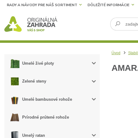
RADY A NÁVODY PRE NÁŠ SORTIMENT
DÔLEŽITÉ INFORMÁCIE
Úvod
Stabil
Umelé živé ploty
AMAR
Zelené steny
Umelé bambusové rohože
Prírodné prútené rohože
Umelý ratan