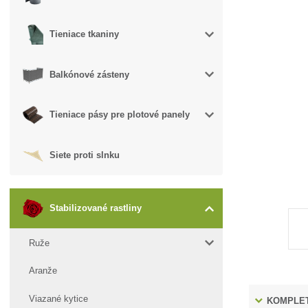
Tieniace tkaniny
Balkónové zásteny
Tieniace pásy pre plotové panely
Siete proti slnku
Stabilizované rastliny
Ruže
Aranže
Viazané kytice
KOMPLET