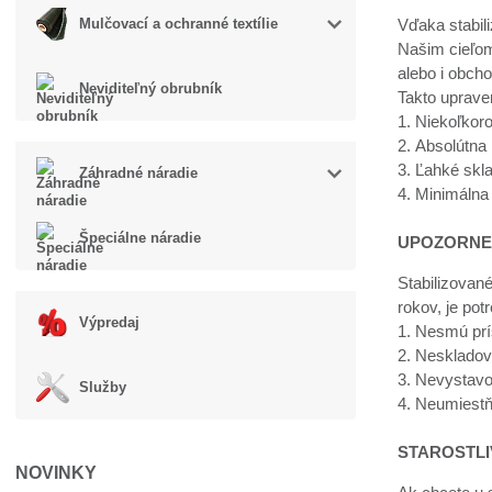
Vďaka stabil
Mulčovací a ochranné textílie
Našim cieľom
alebo i obch
Neviditeľný obrubník
Takto uprave
1. Niekoľkor
2. Absolútna
3. Ľahké skl
Záhradné náradie
4. Minimálna
Špeciálne náradie
UPOZORNE
Stabilizované
rokov, je pot
Výpredaj
1. Nesmú prí
2. Neskladov
3. Nevystavov
Služby
4. Neumiestň
STAROSTLI
NOVINKY