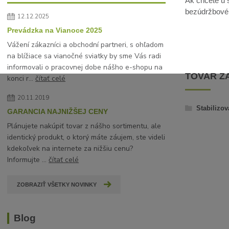
Ak chcete u s
bezúdržbové, 
12.12.2025
Prevádzka na Vianoce 2025
Vážení zákazníci a obchodní partneri, s ohľadom
na blížiace sa vianočné sviatky by sme Vás radi
informovali o pracovnej dobe nášho e-shopu na
TOVAR Z
konci r...
čítať celé
20.11.2019
Stabilizov
GARANCIA NAJNIŽŠEJ CENY
Plánujete nakúpiť tovar z nášho sortimentu, ale
identický produkt, o ktorý máte záujem, ste videli
kdekoľvek na internete za nižšiu cenu?
Informujte ...
čítať celé
ZOBRAZIŤ VŠETKY NOVINKY
Blog