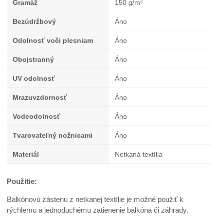
2
Gramáž
150 g/m
Bezúdržbový
Áno
Odolnosť voči plesniam
Áno
Obojstranný
Áno
UV odolnosť
Áno
Mrazuvzdornosť
Áno
Vodeodolnosť
Áno
Tvarovateľný nožnicami
Áno
Materiál
Netkaná textília
Použitie:
Balkónovú zástenu z netkanej textílie je možné použiť k
rýchlemu a jednoduchému zatienenie balkóna či záhrady.