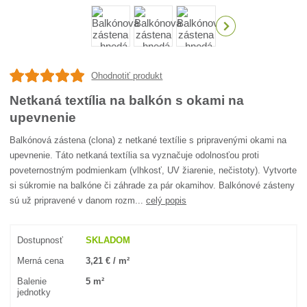
Ohodnotiť produkt
Netkaná textília na balkón s okami na
upevnenie
Balkónová zástena (clona) z netkané textílie s pripravenými okami na
upevnenie. Táto netkaná textília sa vyznačuje odolnosťou proti
poveternostným podmienkam (vlhkosť, UV žiarenie, nečistoty). Vytvorte
si súkromie na balkóne či záhrade za pár okamihov. Balkónové zásteny
sú už pripravené v danom rozm...
celý popis
Dostupnosť
SKLADOM
Merná cena
3,21 € / m²
Balenie
5 m²
jednotky