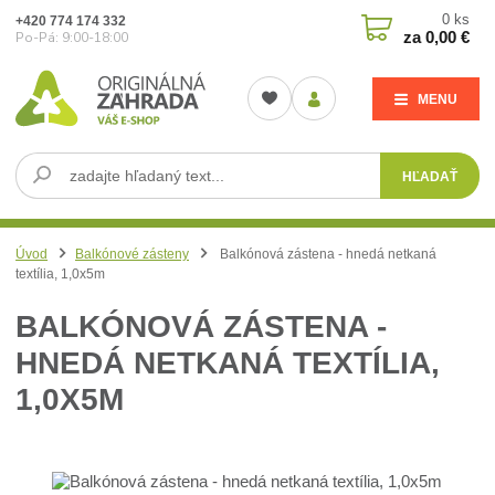
0
ks
+420 774 174 332
za
0,00 €
Po-Pá: 9:00-18:00
MENU
HĽADAŤ
Úvod
Balkónové zásteny
Balkónová zástena - hnedá netkaná
textília, 1,0x5m
BALKÓNOVÁ ZÁSTENA -
HNEDÁ NETKANÁ TEXTÍLIA,
1,0X5M