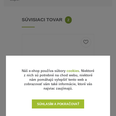
SÚVISIACI TOVAR
2
Náš e-shop používa súbory
cookies
. Niektoré
z nich sú potrebné na chod webu, niektoré
nám pomáhajú vylepšiť tento web a
zobrazovať vám také informácie, ktoré vás
najviac zaujímajú.
SÚHLASÍM A POKRAČOVAŤ
16 hodnotenie