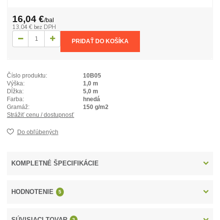
16,04 €
/
bal
13,04 €
bez DPH
PRIDAŤ DO KOŠÍKA
Číslo produktu:
10B05
Výška:
1,0 m
Dĺžka:
5,0 m
Farba:
hnedá
Gramáž:
150 g/m2
Strážiť cenu / dostupnosť
Do obľúbených
KOMPLETNÉ ŠPECIFIKÁCIE
HODNOTENIE
5
SÚVISIACI TOVAR
2