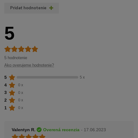
Pridať hodnotenie
5
5 hodnotenie
Ako overujeme hodnotenie?
5
5 x
4
0 x
3
0 x
2
0 x
1
0 x
Valentyn R.
Overená recenzia
- 17.06.2023