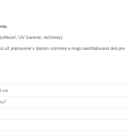
nie.
vlhkosť, UV žiarenie, nečistoty).
 sú už pripravené v danom rozmere a majú nainštalovaná oká pre
0 cm
2
/m