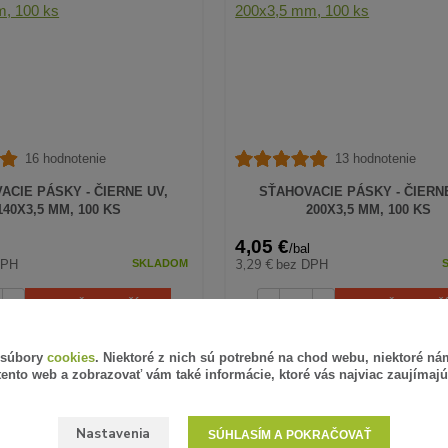
16 hodnotenie
13 hodnotenie
ACIE PÁSKY - ČIERNE UV,
SŤAHOVACIE PÁSKY - ČIERN
140X3,5 MM, 100 KS
200X3,5 MM, 100 KS
4,05 €
l
/
bal
3,29 €
DPH
bez DPH
SKLADOM
PRIDAŤ DO KOŠÍKA
PRIDAŤ DO KOŠ
 súbory
cookies
. Niektoré z nich sú potrebné na chod webu, niektoré n
tento web a zobrazovať vám také informácie, ktoré vás najviac zaujímajú
Nastavenia
SÚHLASÍM A POKRAČOVAŤ