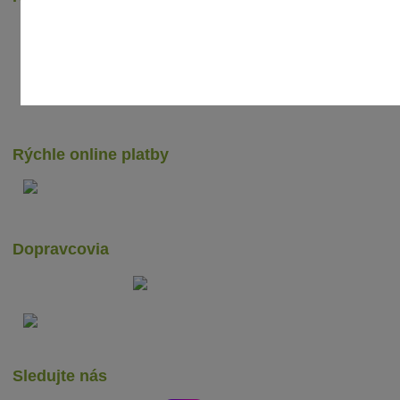
TOVAR Z
Balkónové
Rýchle online platby
Dopravcovia
Sledujte nás