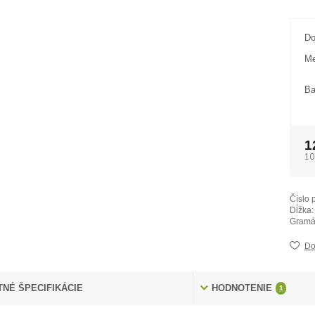
Do
Me
Ba
1
10
Číslo 
Dĺžka:
Gramá
Do
NÉ ŠPECIFIKÁCIE
HODNOTENIE
1