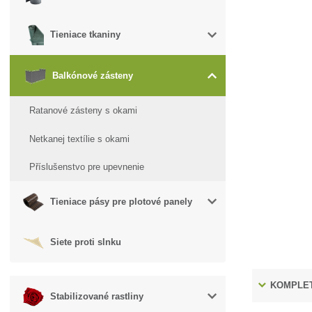
Tieniace tkaniny
Balkónové zásteny
Ratanové zásteny s okami
Netkanej textílie s okami
Příslušenstvo pre upevnenie
Tieniace pásy pre plotové panely
Siete proti slnku
KOMPLET
Stabilizované rastliny