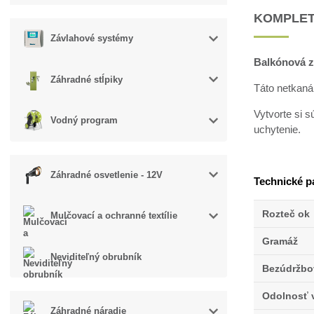
KOMPLET
Závlahové systémy
Balkónová zá
Záhradné stĺpiky
Táto netkaná
Vytvorte si 
Vodný program
uchytenie.
Záhradné osvetlenie - 12V
Technické p
Rozteč ok
Mulčovací a ochranné textílie
Gramáž
Neviditeľný obrubník
Bezúdržbo
Odolnosť 
Záhradné náradie