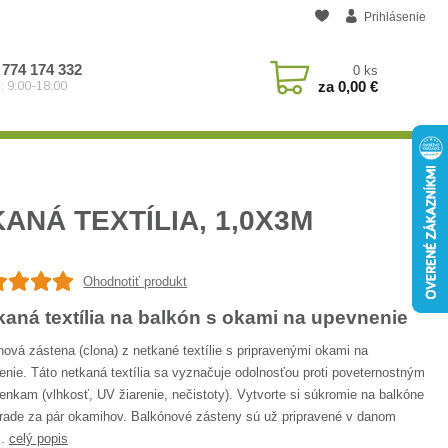
Prihlásenie
 774 174 332
0
ks
za
0,00 €
: 9:00-18:00
NÁ TEXTÍLIA, 1,0X3M
Ohodnotiť produkt
kaná textília na balkón s okami na upevnenie
ová zástena (clona) z netkané textílie s pripravenými okami na
nie. Táto netkaná textília sa vyznačuje odolnosťou proti poveternostným
nkam (vlhkosť, UV žiarenie, nečistoty). Vytvorte si súkromie na balkóne
hrade za pár okamihov. Balkónové zásteny sú už pripravené v danom
..
celý popis