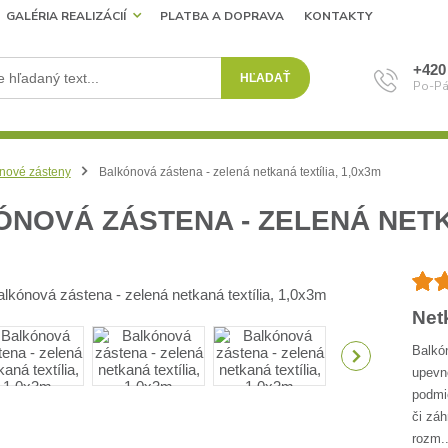
GALÉRIA REALIZÁCIÍ
PLATBA A DOPRAVA
KONTAKTY
+420
HĽADAŤ
Po-Pá
nové zásteny
Balkónová zástena - zelená netkaná textília, 1,0x3m
NOVÁ ZÁSTENA - ZELENÁ NETKA
Net
Balkón
upevne
podmie
či zá
rozm.