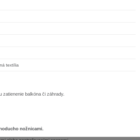
á textília
u zatienenie balkóna či záhrady.
ednoducho nožnicami.