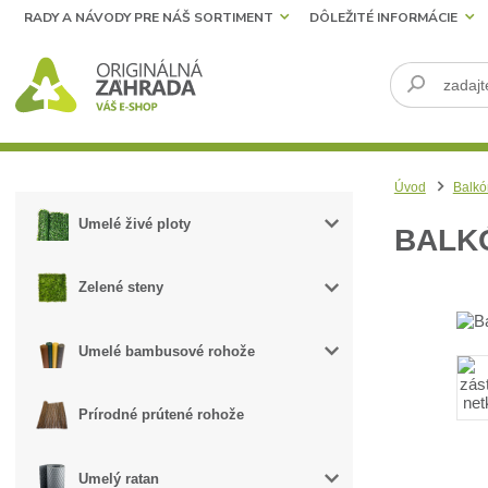
RADY A NÁVODY PRE NÁŠ SORTIMENT
DÔLEŽITÉ INFORMÁCIE
Úvod
Balkó
Umelé živé ploty
BALKÓ
Zelené steny
Umelé bambusové rohože
Prírodné prútené rohože
Umelý ratan