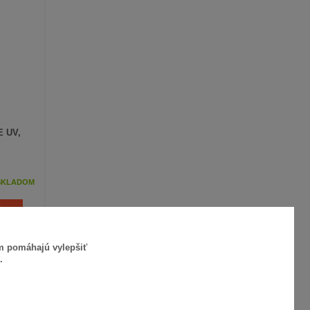
E UV,
SKLADOM
ÍKA
ám pomáhajú vylepšiť
.