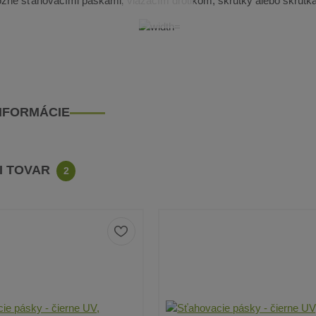
možné sťahovacími páskami, viazacím drôtikom, skrutky alebo skrutk
INFORMÁCIE
CI TOVAR
2