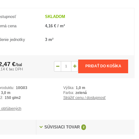
stupnosť
SKLADOM
rná cena
4,16 € / m²
lenie jednotky
3 m²
2,47 €
/
bal
PRIDAŤ DO KOŠÍKA
,14 €
bez DPH
produktu:
10G03
Výška:
1,0 m
3,0 m
Farba:
zelená
ž:
150 g/m2
Strážiť cenu / dostupnosť
 obľúbených
SÚVISIACI TOVAR
2