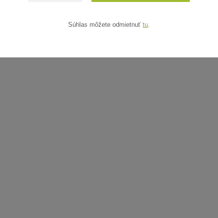
ARADENÝ V KATEGÓRIÁCH
Súhlas môžete odmietnuť
tu
.
 zásteny
Netkanej textílie s okami