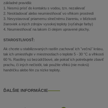
základné pravidlá:
1. Nesmú prísť do kontaktu s vodou, tzn. nezalievať
2. Neskladovať alebo neumiestňovať vo vlhkom prostredí
3. Nevystavovať priamemu slnečnému žiareniu, v blízkosti
žiaroviek a iných zdrojov vysokej teploty (vyťahuje farby)
4. Neumiestňovať na lakom či olejom upravené plochy.
STAROSTLIVOSŤ:
Ak chcete u stabilizovaných rastlín zachovať ich "večnú" krásu,
tak ich umiestňujte v miestnostiach o teplote 5 - 30 °C a vlhkosti
60 %. Rastliny sú bezúdržbové, ale pokiaľ ich potrebujete zbaviť
prachu, či iných nečistôt, tak použite vlhkú (nie mokrú)
handričku alebo fén za nízke teploty.
ĎALŠIE INFORMÁCIE