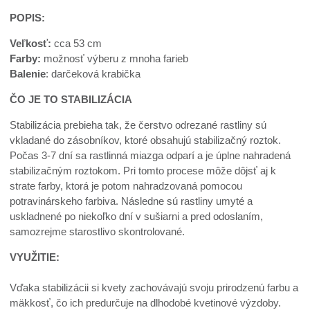
POPIS:
Veľkosť:
cca 53 cm
Farby:
možnosť výberu z mnoha farieb
Balenie
: darčeková krabička
ČO JE TO STABILIZÁCIA
Stabilizácia prebieha tak, že čerstvo odrezané rastliny sú
vkladané do zásobníkov, ktoré obsahujú stabilizačný roztok.
Počas 3-7 dní sa rastlinná miazga odparí a je úplne nahradená
stabilizačným roztokom. Pri tomto procese môže dôjsť aj k
strate farby, ktorá je potom nahradzovaná pomocou
potravinárskeho farbiva. Následne sú rastliny umyté a
uskladnené po niekoľko dní v sušiarni a pred odoslaním,
samozrejme starostlivo skontrolované.
VYUŽITIE:
Vďaka stabilizácii si kvety zachovávajú svoju prirodzenú farbu a
mäkkosť, čo ich predurčuje na dlhodobé kvetinové výzdoby.