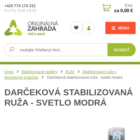
0
ks
+420 774 174 332
za
0,00 €
Po-Pá: 9:00-18:00
MENU
HĽADAŤ
Úvod
Stabilizované rastliny
Ruže
Stabilizované ruže v
darčekovej krabičke
Darčeková stabilizovaná ruža - svetlo modrá
DARČEKOVÁ STABILIZOVANÁ
RUŽA - SVETLO MODRÁ