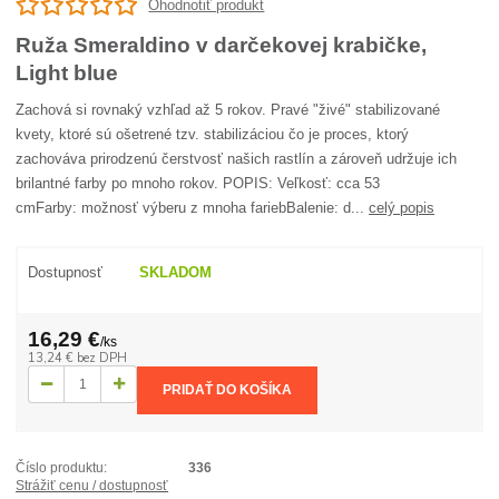
Ohodnotiť produkt
Ruža Smeraldino v darčekovej krabičke,
Light blue
Zachová si rovnaký vzhľad až 5 rokov. Pravé "živé" stabilizované
kvety, ktoré sú ošetrené tzv. stabilizáciou čo je proces, ktorý
zachováva prirodzenú čerstvosť našich rastlín a zároveň udržuje ich
brilantné farby po mnoho rokov. POPIS: Veľkosť: cca 53
cmFarby: možnosť výberu z mnoha fariebBalenie: d...
celý popis
Dostupnosť
SKLADOM
16,29 €
/
ks
13,24 €
bez DPH
PRIDAŤ DO KOŠÍKA
Číslo produktu:
336
Strážiť cenu / dostupnosť