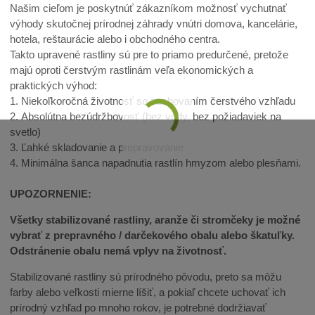
Našim cieľom je poskytnúť zákazníkom možnosť vychutnať
výhody skutočnej prírodnej záhrady vnútri domova, kancelárie,
hotela, reštaurácie alebo i obchodného centra.
Takto upravené rastliny sú pre to priamo predurčené, pretože
majú oproti čerstvým rastlinám veľa ekonomických a
praktických výhod:
1. Niekoľkoročná životnosť so zachovaním čerstvého vzhľadu
2. Absolútna bezúdržbovosť (bez vody, bez požiadaviek na
svetlo)
3. Ľahké skladovanie a prepravovanie
4. Minimálna šanca napadnutia rastlín hmyzom alebo plesňami.
UPOZORNENIE:
Všetky stabilizované rastliny, aranže či stromčeky je možné
vybrať z prepravného / darčekového obalu alebo škatuľky.
Odstránenie obalu nemá vplyv na životnosť.
Stabilizované rastliny sú prírodného pôvodu, preto sa môžu
farby alebo veľkosti mierne líšiť, a pokiaľ chcete uchovať ich
prírodný vzhľad po mnoho rokov, je potrebné dodržiavať