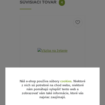
SÚVISIACI TOVAR
4
Náš e-shop používa súbory
cookies
. Niektoré
z nich sú potrebné na chod webu, niektoré
3 hodnotenie
nám pomáhajú vylepšiť tento web a
zobrazovať vám také informácie, ktoré vás
VÄZBA NA ŽELANIE
najviac zaujímajú.
0,10 €
19,75 €
/
ks
/