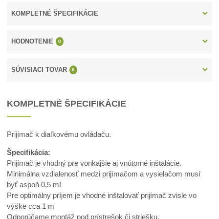
KOMPLETNÉ ŠPECIFIKÁCIE
HODNOTENIE
0
SÚVISIACI TOVAR
6
KOMPLETNÉ ŠPECIFIKÁCIE
Prijímač k diaľkovému ovládaču.
Špecifikácia:
Prijímač je vhodný pre vonkajšie aj vnútorné inštalácie.
Minimálna vzdialenosť medzi prijímačom a vysielačom musí
byť aspoň 0,5 m!
Pre optimálny príjem je vhodné inštalovať prijímač zvisle vo
výške cca 1 m
Odporúčame montáž pod prístrešok či striešku.