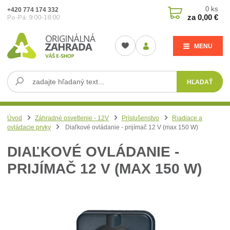
0
ks
+420 774 174 332
za
0,00 €
Po-Pá: 9:00-18:00
MENU
HĽADAŤ
Úvod
Záhradné osvetlenie - 12V
Príslušenstvo
Riadiace a
ovládacie prvky
Diaľkové ovládanie - prijímač 12 V (max 150 W)
DIAĽKOVÉ OVLÁDANIE -
PRIJÍMAČ 12 V (MAX 150 W)