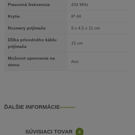
Pracovná frekvencia
434 MHz
Krytie
IP 44
Rozmery prijímača
9 x 4,5 x 11 cm
Dĺžka prívodného káblu
15 cm
prijímača
Možnost upevnenia na
Ano
stenu
ĎALŠIE INFORMÁCIE
SÚVISIACI TOVAR
6