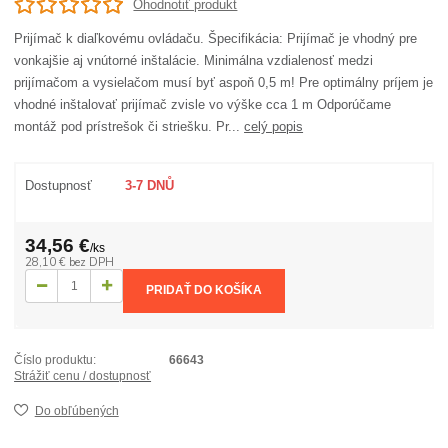
Ohodnotiť produkt
Prijímač k diaľkovému ovládaču. Špecifikácia: Prijímač je vhodný pre
vonkajšie aj vnútorné inštalácie. Minimálna vzdialenosť medzi
prijímačom a vysielačom musí byť aspoň 0,5 m! Pre optimálny príjem je
vhodné inštalovať prijímač zvisle vo výške cca 1 m Odporúčame
montáž pod prístrešok či striešku. Pr...
celý popis
Dostupnosť
3-7 DNŮ
34,56 €
/
ks
28,10 €
bez DPH
PRIDAŤ DO KOŠÍKA
Číslo produktu:
66643
Strážiť cenu / dostupnosť
Do obľúbených