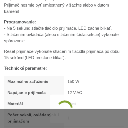
Prijímač nesmie byť umiestnený v šachte alebo v dutom
kameni!
Programovanie:
- Na 5 sekúnd stlačte tlačidlo prijímače, LED začne blikať.
- Stlačením ovládača (alebo stlačením čísla sekcie) vykonáte
spárovanie.
Reset prijímače vykonáte stlačením tlačidla prijímača po dobu
15 sekúnd (LED prestane blikať).
Technické parametre:
Maximálne zaťaženie
150 W
Napájanie prijímača
12 V AC
Materiál
Plast
Počet sekcií, ovládaných 1
1
prijímačom