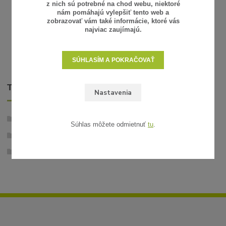
z nich sú potrebné na chod webu, niektoré
nám pomáhajú vylepšiť tento web a
PRIDAŤ DO KOŠÍKA
zobrazovať vám také informácie, ktoré vás
najviac zaujímajú.
SÚHLASÍM A POKRAČOVAŤ
TOVAR ZARADENÝ V KATEGÓRIÁCH
Nastavenia
Záhradné osvetlenie - 12V
Súhlas môžete odmietnuť
tu
.
Príslušenstvo
Riadiace a ovládacie prvky