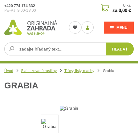
0
ks
+420 774 174 332
za
0,00 €
Po-Pá: 9:00-18:00
MENU
HĽADAŤ
Úvod
Stabilizované rastliny
Trávy, listy, machy
Grabia
GRABIA