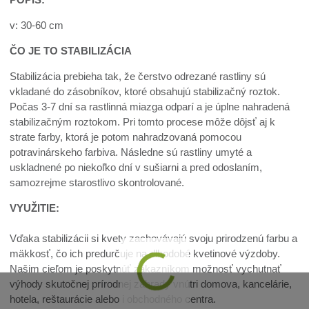
v: 30-60 cm
ČO JE TO STABILIZÁCIA
Stabilizácia prebieha tak, že čerstvo odrezané rastliny sú
vkladané do zásobníkov, ktoré obsahujú stabilizačný roztok.
Počas 3-7 dní sa rastlinná miazga odparí a je úplne nahradená
stabilizačným roztokom. Pri tomto procese môže dôjsť aj k
strate farby, ktorá je potom nahradzovaná pomocou
potravinárskeho farbiva. Následne sú rastliny umyté a
uskladnené po niekoľko dní v sušiarni a pred odoslaním,
samozrejme starostlivo skontrolované.
VYUŽITIE:
Vďaka stabilizácii si kvety zachovávajú svoju prirodzenú farbu a
mäkkosť, čo ich predurčuje na dlhodobé kvetinové výzdoby.
Našim cieľom je poskytnúť zákazníkom možnosť vychutnať
výhody skutočnej prírodnej záhrady vnútri domova, kancelárie,
hotela, reštaurácie alebo i obchodného centra.