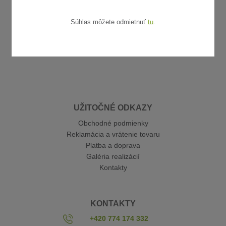
Súhlas môžete odmietnuť
tu
.
UŽITOČNÉ ODKAZY
Obchodné podmienky
Reklamácia a vrátenie tovaru
Platba a doprava
Galéria realizácií
Kontakty
KONTAKTY
+420 774 174 332