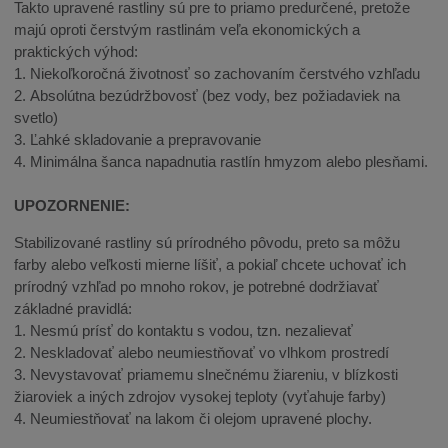
Takto upravené rastliny sú pre to priamo predurčené, pretože
majú oproti čerstvým rastlinám veľa ekonomických a
praktických výhod:
1. Niekoľkoročná životnosť so zachovaním čerstvého vzhľadu
2. Absolútna bezúdržbovosť (bez vody, bez požiadaviek na
svetlo)
3. Ľahké skladovanie a prepravovanie
4. Minimálna šanca napadnutia rastlín hmyzom alebo plesňami.
UPOZORNENIE:
Stabilizované rastliny sú prírodného pôvodu, preto sa môžu
farby alebo veľkosti mierne líšiť, a pokiaľ chcete uchovať ich
prírodný vzhľad po mnoho rokov, je potrebné dodržiavať
základné pravidlá:
1. Nesmú prísť do kontaktu s vodou, tzn. nezalievať
2. Neskladovať alebo neumiestňovať vo vlhkom prostredí
3. Nevystavovať priamemu slnečnému žiareniu, v blízkosti
žiaroviek a iných zdrojov vysokej teploty (vyťahuje farby)
4. Neumiestňovať na lakom či olejom upravené plochy.