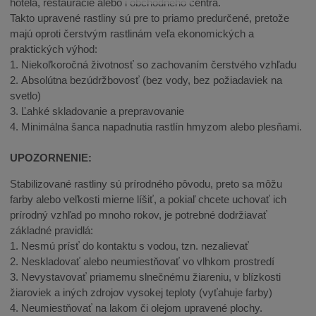
hotela, reštaurácie alebo i obchodného centra.
Takto upravené rastliny sú pre to priamo predurčené, pretože
majú oproti čerstvým rastlinám veľa ekonomických a
praktických výhod:
1. Niekoľkoročná životnosť so zachovaním čerstvého vzhľadu
2. Absolútna bezúdržbovosť (bez vody, bez požiadaviek na
svetlo)
3. Ľahké skladovanie a prepravovanie
4. Minimálna šanca napadnutia rastlín hmyzom alebo plesňami.
UPOZORNENIE:
Stabilizované rastliny sú prírodného pôvodu, preto sa môžu
farby alebo veľkosti mierne líšiť, a pokiaľ chcete uchovať ich
prírodný vzhľad po mnoho rokov, je potrebné dodržiavať
základné pravidlá:
1. Nesmú prísť do kontaktu s vodou, tzn. nezalievať
2. Neskladovať alebo neumiestňovať vo vlhkom prostredí
3. Nevystavovať priamemu slnečnému žiareniu, v blízkosti
žiaroviek a iných zdrojov vysokej teploty (vyťahuje farby)
4. Neumiestňovať na lakom či olejom upravené plochy.