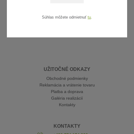
Súhlas môžete odmietnuť
tu
.
UŽITOČNÉ ODKAZY
Obchodné podmienky
Reklamácia a vrátenie tovaru
Platba a doprava
Galéria realizácií
Kontakty
KONTAKTY