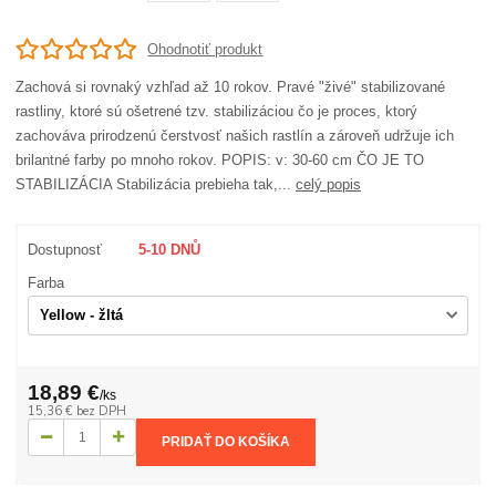
Ohodnotiť produkt
Zachová si rovnaký vzhľad až 10 rokov. Pravé "živé" stabilizované
rastliny, ktoré sú ošetrené tzv. stabilizáciou čo je proces, ktorý
zachováva prirodzenú čerstvosť našich rastlín a zároveň udržuje ich
brilantné farby po mnoho rokov. POPIS: v: 30-60 cm ČO JE TO
STABILIZÁCIA Stabilizácia prebieha tak,...
celý popis
Dostupnosť
5-10 DNŮ
Farba
18,89 €
/
ks
15,36 €
bez DPH
PRIDAŤ DO KOŠÍKA