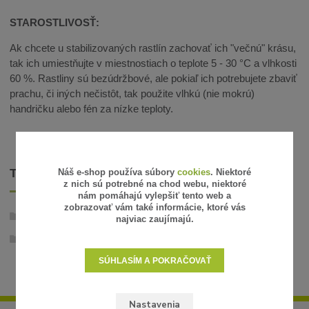
STAROSTLIVOSŤ:
Ak chcete u stabilizovaných rastlín zachovať ich "večnú" krásu,
tak ich umiestňujte v miestnostiach o teplote 5 - 30 °C a vlhkosti
60 %. Rastliny sú bezúdržbové, ale pokiaľ ich potrebujete zbaviť
prachu, či iných nečistôt, tak použite vlhkú (nie mokrú)
handričku alebo fén za nízke teploty.
TOVAR ZARADENÝ V KATEGÓRIÁCH
Náš e-shop používa súbory
cookies
. Niektoré
z nich sú potrebné na chod webu, niektoré
nám pomáhajú vylepšiť tento web a
zobrazovať vám také informácie, ktoré vás
Stabilizované rastliny
najviac zaujímajú.
Trávy, listy, machy
SÚHLASÍM A POKRAČOVAŤ
Nastavenia