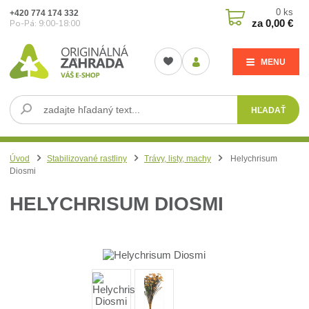
0
ks
+420 774 174 332
za
0,00 €
Po-Pá: 9:00-18:00
MENU
HĽADAŤ
Úvod
Stabilizované rastliny
Trávy, listy, machy
Helychrisum
Diosmi
HELYCHRISUM DIOSMI