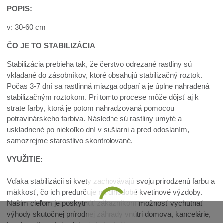
POPIS:
v: 30-60 cm
ČO JE TO STABILIZÁCIA
Stabilizácia prebieha tak, že čerstvo odrezané rastliny sú
vkladané do zásobníkov, ktoré obsahujú stabilizačný roztok.
Počas 3-7 dní sa rastlinná miazga odparí a je úplne nahradená
stabilizačným roztokom. Pri tomto procese môže dôjsť aj k
strate farby, ktorá je potom nahradzovaná pomocou
potravinárskeho farbiva. Následne sú rastliny umyté a
uskladnené po niekoľko dní v sušiarni a pred odoslaním,
samozrejme starostlivo skontrolované.
VYUŽITIE:
Vďaka stabilizácii si kvety zachovávajú svoju prirodzenú farbu a
mäkkosť, čo ich predurčuje na dlhodobé kvetinové výzdoby.
Našim cieľom je poskytnúť zákazníkom možnosť vychutnať
výhody skutočnej prírodnej záhrady vnútri domova, kancelárie,