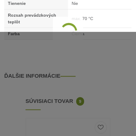
Tienenie
Nie
Rozsah prevádzkových
max. 70 °C
teplôt
Farba
Čierna
ĎALŠIE INFORMÁCIE
SÚVISIACI TOVAR
9