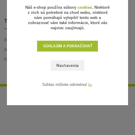
Náš e-shop používa súbory
cookies
. Niektoré
z nich sú potrebné na chod webu, niektoré
nám pomáhajú vylepšiť tento web a
TOVAR ZARADENÝ V KATEGÓRIÁCH
zobrazovať vám také informácie, ktoré vás
najviac zaujímajú.
Záhradné osvetlenie - 12V
SÚHLASÍM A POKRAČOVAŤ
Príslušenstvo
Káble a konektory
Nastavenia
Súhlas môžete odmietnuť
tu
.