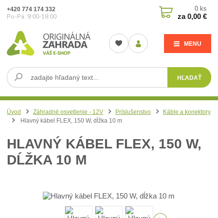
0
ks
+420 774 174 332
za
0,00 €
Po-Pá: 9:00-18:00
MENU
HĽADAŤ
Úvod
Záhradné osvetlenie - 12V
Príslušenstvo
Káble a konektory
Hlavný kábel FLEX, 150 W, dĺžka 10 m
HLAVNÝ KÁBEL FLEX, 150 W,
DĹŽKA 10 M