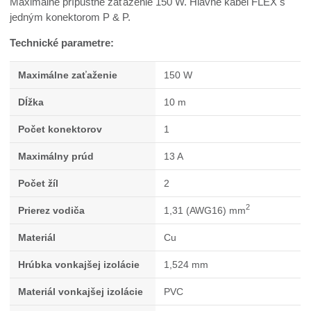
Maximálne prípustné zaťaženie 150 W. Hlavné kábel FLEX s
jedným konektorom P & P.
Technické parametre:
Maximálne zaťaženie
150 W
Dĺžka
10 m
Počet konektorov
1
Maximálny prúd
13 A
Počet žíl
2
2
Prierez vodiča
1,31 (AWG16) mm
Materiál
Cu
Hrúbka vonkajšej izolácie
1,524 mm
Materiál vonkajšej izolácie
PVC