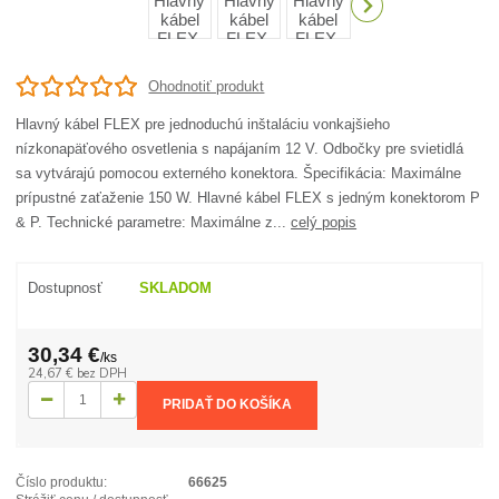
Ohodnotiť produkt
Hlavný kábel FLEX pre jednoduchú inštaláciu vonkajšieho
nízkonapäťového osvetlenia s napájaním 12 V. Odbočky pre svietidlá
sa vytvárajú pomocou externého konektora. Špecifikácia: Maximálne
prípustné zaťaženie 150 W. Hlavné kábel FLEX s jedným konektorom P
& P. Technické parametre: Maximálne z...
celý popis
Dostupnosť
SKLADOM
30,34 €
/
ks
24,67 €
bez DPH
PRIDAŤ DO KOŠÍKA
Číslo produktu:
66625