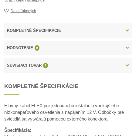
Strážiť cenu / dostupnosť
Do obľúbených
KOMPLETNÉ ŠPECIFIKÁCIE
HODNOTENIE
0
SÚVISIACI TOVAR
9
KOMPLETNÉ ŠPECIFIKÁCIE
Hlavný kábel FLEX pre jednoduchú inštaláciu vonkajšieho
nízkonapäťového osvetlenia s napájaním 12 V. Odbočky pre
svietidlá sa vytvárajú pomocou externého konektora.
Špecifikácia: