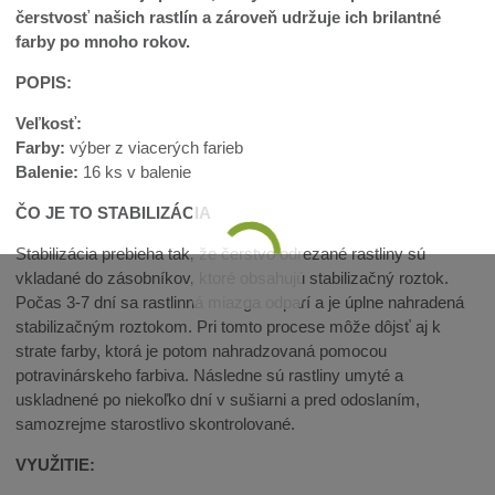
čerstvosť našich rastlín a zároveň udržuje ich brilantné
farby po mnoho rokov.
POPIS:
Veľkosť:
Farby:
výber z viacerých farieb
Balenie:
16 ks v balenie
ČO JE TO STABILIZÁCIA
Stabilizácia prebieha tak, že čerstvo odrezané rastliny sú
vkladané do zásobníkov, ktoré obsahujú stabilizačný roztok.
Počas 3-7 dní sa rastlinná miazga odparí a je úplne nahradená
stabilizačným roztokom. Pri tomto procese môže dôjsť aj k
strate farby, ktorá je potom nahradzovaná pomocou
potravinárskeho farbiva. Následne sú rastliny umyté a
uskladnené po niekoľko dní v sušiarni a pred odoslaním,
samozrejme starostlivo skontrolované.
VYUŽITIE: