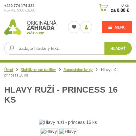
0
ks
+420 774 174 332
za
0,00 €
Po-Pá: 9:00-18:00
MENU
HĽADAŤ
Úvod
Stabilizované rastliny
Samostatné kvety
Hlavy ruží -
princess 16 ks
HLAVY RUŽÍ - PRINCESS 16
KS