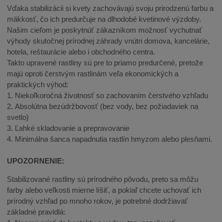
Vďaka stabilizácii si kvety zachovávajú svoju prirodzenú farbu a
mäkkosť, čo ich predurčuje na dlhodobé kvetinové výzdoby.
Našim cieľom je poskytnúť zákazníkom možnosť vychutnať
výhody skutočnej prírodnej záhrady vnútri domova, kancelárie,
hotela, reštaurácie alebo i obchodného centra.
Takto upravené rastliny sú pre to priamo predurčené, pretože
majú oproti čerstvým rastlinám veľa ekonomických a
praktických výhod:
1. Niekoľkoročná životnosť so zachovaním čerstvého vzhľadu
2. Absolútna bezúdržbovosť (bez vody, bez požiadaviek na
svetlo)
3. Ľahké skladovanie a prepravovanie
4. Minimálna šanca napadnutia rastlín hmyzom alebo plesňami.
UPOZORNENIE:
Stabilizované rastliny sú prírodného pôvodu, preto sa môžu
farby alebo veľkosti mierne líšiť, a pokiaľ chcete uchovať ich
prírodný vzhľad po mnoho rokov, je potrebné dodržiavať
základné pravidlá: