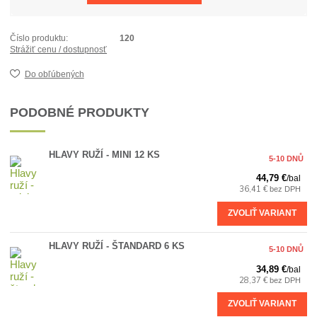
Číslo produktu:
120
Strážiť cenu / dostupnosť
Do obľúbených
PODOBNÉ PRODUKTY
HLAVY RUŽÍ - MINI 12 KS
5-10 DNŮ
44,79 €
/
bal
36,41 €
bez DPH
ZVOLIŤ VARIANT
HLAVY RUŽÍ - ŠTANDARD 6 KS
5-10 DNŮ
34,89 €
/
bal
28,37 €
bez DPH
ZVOLIŤ VARIANT