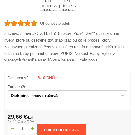
Ohodnotiť produkt
Zachová si rovnaký vzhľad až 5 rokov. Pravé "živé" stabilizované
kvety, ktoré sú ošetrené tzv. stabilizáciou čo je proces, ktorý
zachováva prirodzenú čerstvosť našich rastlín a zároveň udržuje ich
brilantné farby po mnoho rokov. POPIS: Veľkosť:Farby: výber z
viacerých fariebBalenie: 16 ks v balenie ...
celý popis
Dostupnosť
5-10 DNŮ
Farba ruže
29,66 €
/
bal
24,11 €
bez DPH
PRIDAŤ DO KOŠÍKA