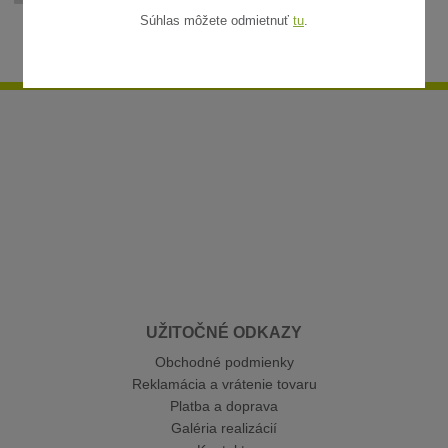
Súhlas môžete odmietnuť
tu
.
UŽITOČNÉ ODKAZY
Obchodné podmienky
Reklamácia a vrátenie tovaru
Platba a doprava
Galéria realizácií