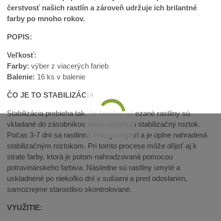
čerstvosť našich rastlín a zároveň udržuje ich brilantné
farby po mnoho rokov.
POPIS:
Veľkosť:
Farby:
výber z viacerých farieb
Balenie:
16 ks v balenie
ČO JE TO STABILIZÁCIA
Stabilizácia prebieha tak, že čerstvo odrezané rastliny sú
vkladané do zásobníkov, ktoré obsahujú stabilizačný roztok.
Počas 3-7 dní sa rastlinná miazga odparí a je úplne nahradená
stabilizačným roztokom. Pri tomto procese môže dôjsť aj k
strate farby, ktorá je potom nahradzovaná pomocou
potravinárskeho farbiva. Následne sú rastliny umyté a
uskladnené po niekoľko dní v sušiarni a pred odoslaním,
samozrejme starostlivo skontrolované.
VYUŽITIE: