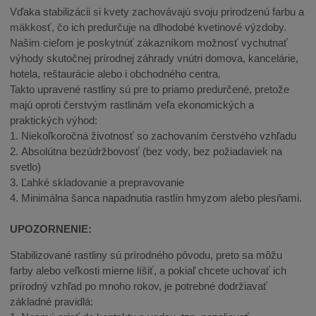
Vďaka stabilizácii si kvety zachovávajú svoju prirodzenú farbu a
mäkkosť, čo ich predurčuje na dlhodobé kvetinové výzdoby.
Našim cieľom je poskytnúť zákazníkom možnosť vychutnať
výhody skutočnej prírodnej záhrady vnútri domova, kancelárie,
hotela, reštaurácie alebo i obchodného centra.
Takto upravené rastliny sú pre to priamo predurčené, pretože
majú oproti čerstvým rastlinám veľa ekonomických a
praktických výhod:
1. Niekoľkoročná životnosť so zachovaním čerstvého vzhľadu
2. Absolútna bezúdržbovosť (bez vody, bez požiadaviek na
svetlo)
3. Ľahké skladovanie a prepravovanie
4. Minimálna šanca napadnutia rastlín hmyzom alebo plesňami.
UPOZORNENIE:
Stabilizované rastliny sú prírodného pôvodu, preto sa môžu
farby alebo veľkosti mierne líšiť, a pokiaľ chcete uchovať ich
prírodný vzhľad po mnoho rokov, je potrebné dodržiavať
základné pravidlá: