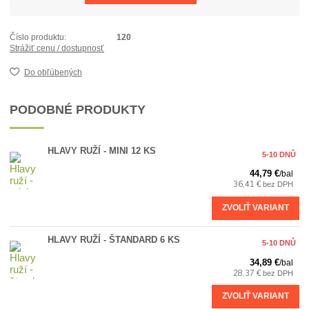
Číslo produktu:
120
Strážiť cenu / dostupnosť
Do obľúbených
PODOBNÉ PRODUKTY
HLAVY RUŽÍ - MINI 12 KS
5-10 DNŮ
44,79 €
/
bal
36,41 €
bez DPH
ZVOLIŤ VARIANT
HLAVY RUŽÍ - ŠTANDARD 6 KS
5-10 DNŮ
34,89 €
/
bal
28,37 €
bez DPH
ZVOLIŤ VARIANT