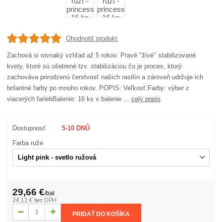
Ohodnotiť produkt
Zachová si rovnaký vzhľad až 5 rokov. Pravé "živé" stabilizované
kvety, ktoré sú ošetrené tzv. stabilizáciou čo je proces, ktorý
zachováva prirodzenú čerstvosť našich rastlín a zároveň udržuje ich
brilantné farby po mnoho rokov. POPIS: Veľkosť:Farby: výber z
viacerých fariebBalenie: 16 ks v balenie ...
celý popis
Dostupnosť
5-10 DNŮ
Farba ruže
29,66 €
/
bal
24,11 €
bez DPH
PRIDAŤ DO KOŠÍKA