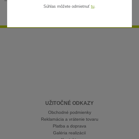
Súhlas môžete odmietnuť
tu
.
UŽITOČNÉ ODKAZY
Obchodné podmienky
Reklamácia a vrátenie tovaru
Platba a doprava
Galéria realizácií