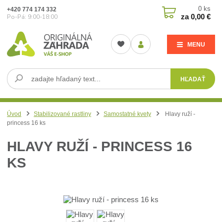
0
ks
+420 774 174 332
za
0,00 €
Po-Pá: 9:00-18:00
MENU
HĽADAŤ
Úvod
Stabilizované rastliny
Samostatné kvety
Hlavy ruží -
princess 16 ks
HLAVY RUŽÍ - PRINCESS 16
KS