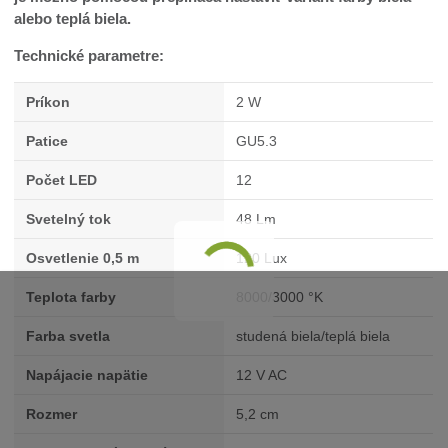
alebo teplá biela.
Technické parametre:
Príkon
2 W
Patice
GU5.3
Počet LED
12
Svetelný tok
48 Lm
Osvetlenie 0,5 m
120 Lux
Teplota farby
8000/3000 °K
Farba svetla
studená biela/teplá biela
Napájacie napätie
12 V AC
Rozmer
5,2 cm