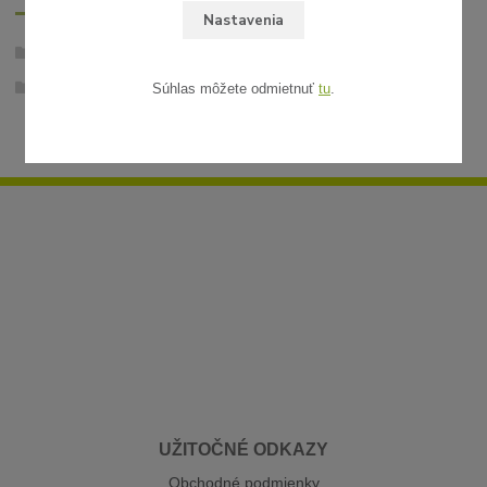
Nastavenia
Záhradné osvetlenie - 12V
Náhradné svetelné zdroje 12V
Súhlas môžete odmietnuť
tu
.
UŽITOČNÉ ODKAZY
Obchodné podmienky