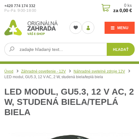
0
ks
+420 774 174 332
za
0,00 €
Po-Pá: 9:00-18:00
MENU
HĽADAŤ
Úvod
Záhradné osvetlenie - 12V
Náhradné svetelné zdroje 12V
LED modul, GU5.3, 12 V AC, 2 W, studená biela/teplá biela
LED MODUL, GU5.3, 12 V AC, 2
W, STUDENÁ BIELA/TEPLÁ
BIELA