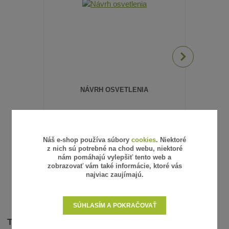
NÁVRH OSVETLENIA
PROGRA
SPÍ
1,03 €
27,68 €
/
ks
/
0,84 €
22,50 €
bez DPH
bez
SKLADOM
Náš e-shop používa súbory
cookies
. Niektoré
PRIDAŤ DO KOŠÍKA
z nich sú potrebné na chod webu, niektoré
nám pomáhajú vylepšiť tento web a
zobrazovať vám také informácie, ktoré vás
najviac zaujímajú.
SÚHLASÍM A POKRAČOVAŤ
TOVAR ZARADENÝ V KATEGÓRIÁCH