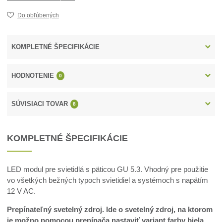
Do obľúbených
KOMPLETNÉ ŠPECIFIKÁCIE
HODNOTENIE
0
SÚVISIACI TOVAR
8
KOMPLETNÉ ŠPECIFIKÁCIE
LED modul pre svietidlá s päticou GU 5.3. Vhodný pre použitie
vo všetkých bežných typoch svietidiel a systémoch s napätím
12 V AC.
Prepínateľný svetelný zdroj. Ide o svetelný zdroj, na ktorom
je možno pomocou prepínača nastaviť variant farby biela