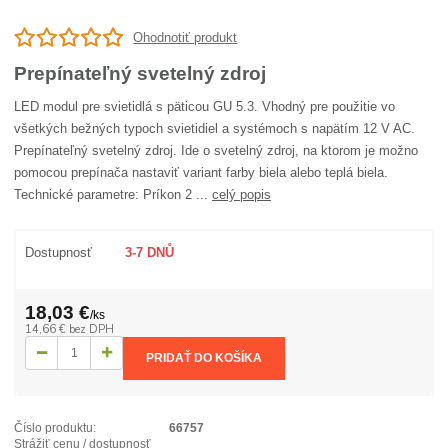
Ohodnotiť produkt
Prepínateľný svetelný zdroj
LED modul pre svietidlá s päticou GU 5.3. Vhodný pre použitie vo
všetkých bežných typoch svietidiel a systémoch s napätím 12 V AC.
Prepínateľný svetelný zdroj. Ide o svetelný zdroj, na ktorom je možno
pomocou prepínača nastaviť variant farby biela alebo teplá biela.
Technické parametre: Príkon 2 ...
celý popis
Dostupnosť
3-7 DNŮ
18,03 €
/
ks
14,66 €
bez DPH
PRIDAŤ DO KOŠÍKA
Číslo produktu:
66757
Strážiť cenu / dostupnosť