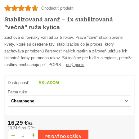
Ohodnotiť produkt
Stabilizovaná aranž – 1x stabilizovaná
"večná" ruža kytica
Zachová si rovnaký vzhľad až 5 rokov. Pravé "živé" stabilizované
kvety, ktoré sú ošetrené tzv. stabilizáciou čo je proces, ktorý
zachováva prirodzenú čerstvosť našich rastlín a zároveň udržuje ich
brilantné farby po mnoho rokov. Sú ideálne pre ľudí s alergiami, pretože
rastliny neobsahujú peľ. POPIS...
celý popis
Dostupnosť
SKLADOM
Farba ruže
16,29 €
/
ks
13,24 €
bez DPH
PRIDAŤ DO KOŠÍKA