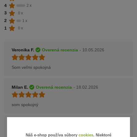
4
2 x
3
0 x
2
1 x
1
0 x
Veronika F.
Overená recenzia
- 10.05.2026
Som veľmi spokojná
Milan E.
Overená recenzia
- 18.02.2026
som spokojný
Helena B.
Overená recenzia
- 09.01.2026
Náš e-shop používa súbory
cookies
. Niektoré