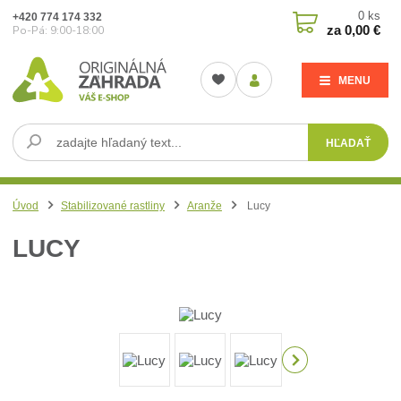
0
ks
+420 774 174 332
za
0,00 €
Po-Pá: 9:00-18:00
MENU
HĽADAŤ
Úvod
Stabilizované rastliny
Aranže
Lucy
LUCY