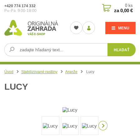
0
ks
+420 774 174 332
za
0,00 €
Po-Pá: 9:00-18:00
MENU
HĽADAŤ
Úvod
Stabilizované rastliny
Aranže
Lucy
LUCY