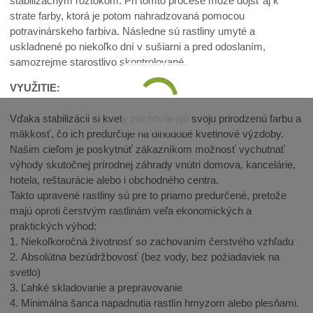
stabilizačným roztokom. Pri tomto procese môže dôjsť aj k
strate farby, ktorá je potom nahradzovaná pomocou
potravinárskeho farbiva. Následne sú rastliny umyté a
uskladnené po niekoľko dní v sušiarni a pred odoslaním,
samozrejme starostlivo skontrolované.
VYUŽITIE:
Vďaka stabilizácii si kvety zachovávajú svoju prirodzenú farbu a
mäkkosť, čo ich predurčuje na dlhodobé kvetinové výzdoby.
Našim cieľom je poskytnúť zákazníkom možnosť vychutnať
výhody skutočnej prírodnej záhrady vnútri domova, kancelárie,
hotela, reštaurácie alebo i obchodného centra.
Takto upravené rastliny sú pre to priamo predurčené, pretože
majú oproti čerstvým rastlinám veľa ekonomických a
praktických výhod:
1. Niekoľkoročná životnosť so zachovaním čerstvého vzhľadu
2. Absolútna bezúdržbovosť (bez vody, bez požiadaviek na
svetlo)
3. Ľahké skladovanie a prepravovanie
4. Minimálna šanca napadnutia rastlín hmyzom alebo plesňami.