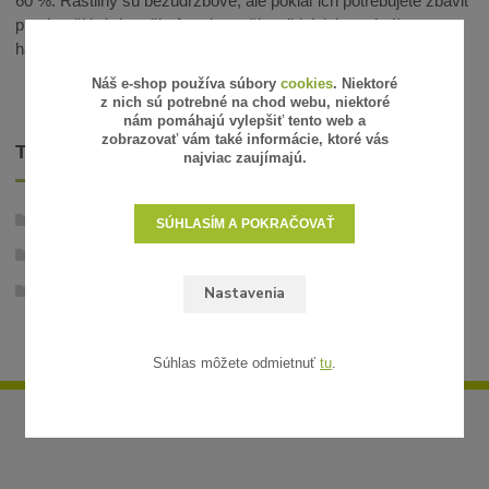
60 %. Rastliny sú bezúdržbové, ale pokiaľ ich potrebujete zbaviť
prachu, či iných nečistôt, tak použite vlhkú (nie mokrú)
handričku alebo fén za nízke teploty.
Náš e-shop používa súbory
cookies
. Niektoré
z nich sú potrebné na chod webu, niektoré
nám pomáhajú vylepšiť tento web a
zobrazovať vám také informácie, ktoré vás
TOVAR ZARADENÝ V KATEGÓRIÁCH
najviac zaujímajú.
Stabilizované rastliny
SÚHLASÍM A POKRAČOVAŤ
Aranže
Viazané kytice
Nastavenia
Súhlas môžete odmietnuť
tu
.