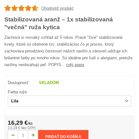
Ohodnotiť produkt
Stabilizovaná aranž – 1x stabilizovaná
"večná" ruža kytica
Zachová si rovnaký vzhľad až 5 rokov. Pravé "živé" stabilizované
kvety, ktoré sú ošetrené tzv. stabilizáciou čo je proces, ktorý
zachováva prirodzenú čerstvosť našich rastlín a zároveň udržuje ich
brilantné farby po mnoho rokov. Sú ideálne pre ľudí s alergiami, pretože
rastliny neobsahujú peľ. POPIS...
celý popis
Dostupnosť
SKLADOM
Farba ruže
16,29 €
/
ks
13,24 €
bez DPH
PRIDAŤ DO KOŠÍKA