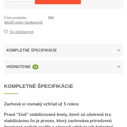
Číslo produktu:
352
Strážiť cenu / dostupnosť
Do obľúbených
KOMPLETNÉ ŠPECIFIKÁCIE
HODNOTENIE
14
KOMPLETNÉ ŠPECIFIKÁCIE
Zachová si rovnaký vzhľad až 5 rokov.
Pravé "živé" stabilizované kvety, ktoré sú ošetrené tzv.
stabilizáciou čo je proces, ktorý zachováva prirodzenú
čerstvosť našich rastlín a zároveň udržuje ich brilantné