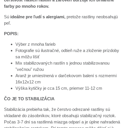
farby po mnoho rokov.
Sú
ideálne pre ľudí s alergiami,
pretože rastliny neobsahujú
peľ.
POPIS:
Výber z mnoha farieb
Fotografie sú ilustračné, odtieň ruže a zloženie prízdoby
sa môžu líšiť
Mix stabilizovaných rastlín s jednou stabilizovanou
"večnou" ružou
Aranž je umiestnená v darčekovom balení s rozmermi
16x12x12 cm
Výška kytičky je cca 15 cm, priemer 11-12 cm
ČO JE TO STABILIZÁCIA
Stabilizácia prebieha tak, že čerstvo odrezané rastliny sú
vkladané do zásobníkov, ktoré obsahujú stabilizačný roztok.
Počas 3-7 dní sa rastlinná miazga odparí a je úplne nahradená