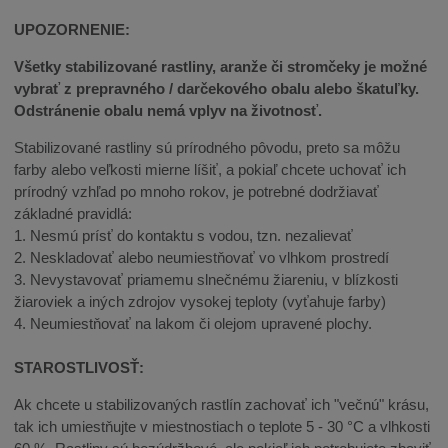
UPOZORNENIE:
Všetky stabilizované rastliny, aranže či stromčeky je možné
vybrať z prepravného / darčekového obalu alebo škatuľky.
Odstránenie obalu nemá vplyv na životnosť.
Stabilizované rastliny sú prírodného pôvodu, preto sa môžu
farby alebo veľkosti mierne líšiť, a pokiaľ chcete uchovať ich
prírodný vzhľad po mnoho rokov, je potrebné dodržiavať
základné pravidlá:
1. Nesmú prísť do kontaktu s vodou, tzn. nezalievať
2. Neskladovať alebo neumiestňovať vo vlhkom prostredí
3. Nevystavovať priamemu slnečnému žiareniu, v blízkosti
žiaroviek a iných zdrojov vysokej teploty (vyťahuje farby)
4. Neumiestňovať na lakom či olejom upravené plochy.
STAROSTLIVOSŤ:
Ak chcete u stabilizovaných rastlín zachovať ich "večnú" krásu,
tak ich umiestňujte v miestnostiach o teplote 5 - 30 °C a vlhkosti