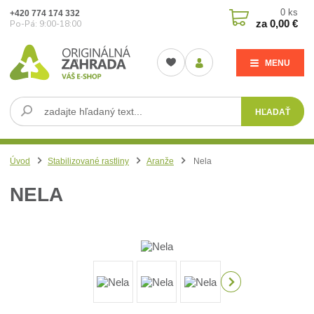
0
ks
+420 774 174 332
za
0,00 €
Po-Pá: 9:00-18:00
MENU
HĽADAŤ
Úvod
Stabilizované rastliny
Aranže
Nela
NELA