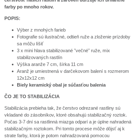
farby po mnoho rokov.
POPIS:
Výber z mnohých farieb
Fotografie sú ilustračné, odtieň ruže a zloženie prízdoby
sa môžu líšiť
3 x mini hlava stabilizované "večné" ruže, mix
stabilizovaných rastlín
Výška aranže 7 cm, šírka 11 cm
Aranž je umiestnená v darčekovom balení s rozmerom
12x12x12 cm
Biely keramický obal je súčasťou balenia
ČO JE TO STABILIZÁCIA
Stabilizácia prebieha tak, že čerstvo odrezané rastliny sú
vkladané do zásobníkov, ktoré obsahujú stabilizačný roztok.
Počas 3-7 dní sa rastlinná miazga odparí a je úplne nahradená
stabilizačným roztokom. Pri tomto procese môže dôjsť aj k
strate farby, ktorá je potom nahradzovaná pomocou