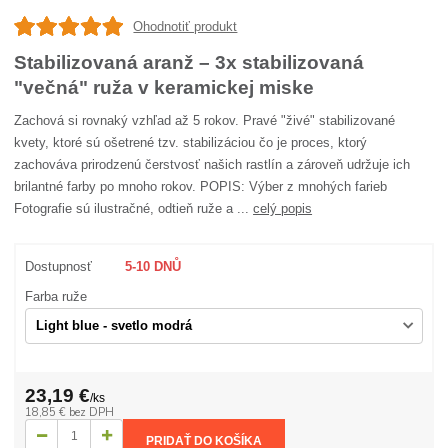
Ohodnotiť produkt
Stabilizovaná aranž – 3x stabilizovaná
"večná" ruža v keramickej miske
Zachová si rovnaký vzhľad až 5 rokov. Pravé "živé" stabilizované
kvety, ktoré sú ošetrené tzv. stabilizáciou čo je proces, ktorý
zachováva prirodzenú čerstvosť našich rastlín a zároveň udržuje ich
brilantné farby po mnoho rokov. POPIS: Výber z mnohých farieb
Fotografie sú ilustračné, odtieň ruže a ...
celý popis
Dostupnosť
5-10 DNŮ
Farba ruže
23,19 €
/
ks
18,85 €
bez DPH
PRIDAŤ DO KOŠÍKA