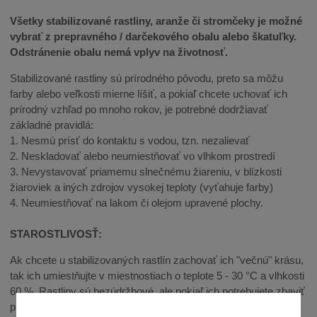
Všetky stabilizované rastliny, aranže či stromčeky je možné
vybrať z prepravného / darčekového obalu alebo škatuľky.
Odstránenie obalu nemá vplyv na životnosť.
Stabilizované rastliny sú prírodného pôvodu, preto sa môžu
farby alebo veľkosti mierne líšiť, a pokiaľ chcete uchovať ich
prírodný vzhľad po mnoho rokov, je potrebné dodržiavať
základné pravidlá:
1. Nesmú prísť do kontaktu s vodou, tzn. nezalievať
2. Neskladovať alebo neumiestňovať vo vlhkom prostredí
3. Nevystavovať priamemu slnečnému žiareniu, v blízkosti
žiaroviek a iných zdrojov vysokej teploty (vyťahuje farby)
4. Neumiestňovať na lakom či olejom upravené plochy.
STAROSTLIVOSŤ:
Ak chcete u stabilizovaných rastlín zachovať ich "večnú" krásu,
tak ich umiestňujte v miestnostiach o teplote 5 - 30 °C a vlhkosti
60 %. Rastliny sú bezúdržbové, ale pokiaľ ich potrebujete zbaviť
prachu, či iných nečistôt, tak použite vlhkú (nie mokrú)