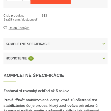
Číslo produktu:
613
Strážiť cenu / dostupnosť
Do obľúbených
KOMPLETNÉ ŠPECIFIKÁCIE
HODNOTENIE
14
KOMPLETNÉ ŠPECIFIKÁCIE
Zachová si rovnaký vzhľad až 5 rokov.
Pravé "živé" stabilizované kvety, ktoré sú ošetrené tzv.
stabilizáciou čo je proces, ktorý zachováva prirodzenú
čerstvosť našich rastlín a zároveň udržuje ich brilantné