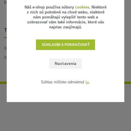
handričku alebo fén za nízke teploty.
Náš e-shop používa súbory
cookies
. Niektoré
z nich sú potrebné na chod webu, niektoré
nám pomáhajú vylepšiť tento web a
zobrazovať vám také informácie, ktoré vás
najviac zaujímajú.
TOVAR ZARADENÝ V KATEGÓRIÁCH
SÚHLASÍM A POKRAČOVAŤ
Stabilizované rastliny
Aranže
Nastavenia
Súhlas môžete odmietnuť
tu
.