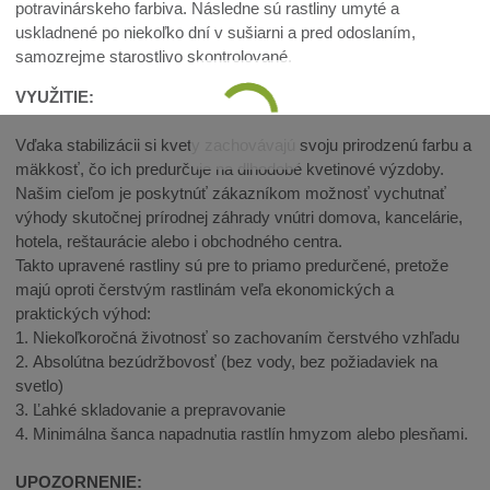
potravinárskeho farbiva. Následne sú rastliny umyté a
uskladnené po niekoľko dní v sušiarni a pred odoslaním,
samozrejme starostlivo skontrolované.
VYUŽITIE:
Vďaka stabilizácii si kvety zachovávajú svoju prirodzenú farbu a
mäkkosť, čo ich predurčuje na dlhodobé kvetinové výzdoby.
Našim cieľom je poskytnúť zákazníkom možnosť vychutnať
výhody skutočnej prírodnej záhrady vnútri domova, kancelárie,
hotela, reštaurácie alebo i obchodného centra.
Takto upravené rastliny sú pre to priamo predurčené, pretože
majú oproti čerstvým rastlinám veľa ekonomických a
praktických výhod:
1. Niekoľkoročná životnosť so zachovaním čerstvého vzhľadu
2. Absolútna bezúdržbovosť (bez vody, bez požiadaviek na
svetlo)
3. Ľahké skladovanie a prepravovanie
4. Minimálna šanca napadnutia rastlín hmyzom alebo plesňami.
UPOZORNENIE: