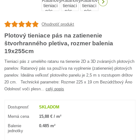
Ohodnotiť produkt
Plotový tieniace pás na zatienenie
štvorhranného pletiva, rozmer balenia
19x255cm
Tieniaci pás z umelého ratanu na tienenie 2D a 3D zváraných plotových
panelov. Ratanový pás sa používa na vyplnenie (zatienenie) plotových
panelov. Ideálna veľkosť plotového panelu je 2,5 m s rozstupom drôtov
20 cm. Technické parametre: Rozmer 225 x 19 cm Bezúdržbový Áno
Odolnosť voči plesn...
celý popis
Dostupnosť
SKLADOM
Merná cena
15,88 € / m²
Balenie
0.485 m²
jednotky