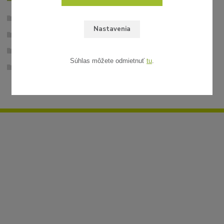
Umelý ratan
Nastavenia
Tieniace pásy pre plotové panely
Ratanové tieniacej pásy
Súhlas môžete odmietnuť
tu
.
Ratanové tieniace pásy