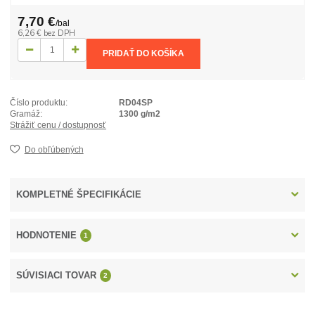
7,70 €
/
bal
6,26 €
bez DPH
PRIDAŤ DO KOŠÍKA
Číslo produktu:
RD04SP
Gramáž:
1300 g/m2
Strážiť cenu / dostupnosť
Do obľúbených
KOMPLETNÉ ŠPECIFIKÁCIE
HODNOTENIE
1
SÚVISIACI TOVAR
2