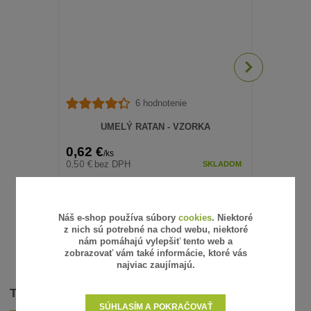
6 hodnotenie
UKONČOVA
UMELÝ RATAN - VZORKA
0,62 €
0,33 €
/
ks
/
ks
0,50 €
0,27 €
bez DPH
bez 
SKLADOM
ZVOLIŤ VARIANT
Náš e-shop používa súbory
cookies
. Niektoré
z nich sú potrebné na chod webu, niektoré
nám pomáhajú vylepšiť tento web a
zobrazovať vám také informácie, ktoré vás
najviac zaujímajú.
TOVAR ZARADENÝ V KATEGÓRIÁCH
SÚHLASÍM A POKRAČOVAŤ