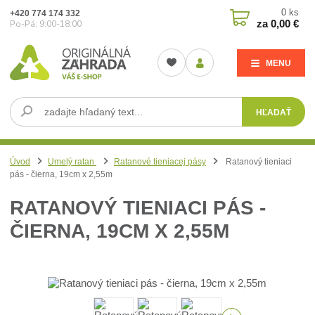
0
ks
+420 774 174 332
za
0,00 €
Po-Pá: 9:00-18:00
MENU
HĽADAŤ
Úvod
Umelý ratan
Ratanové tieniacej pásy
Ratanový tieniaci
pás - čierna, 19cm x 2,55m
RATANOVÝ TIENIACI PÁS -
ČIERNA, 19CM X 2,55M