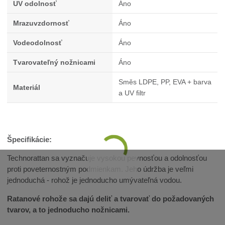
UV odolnosť
Áno
Mrazuvzdornosť
Áno
Vodeodolnosť
Áno
Tvarovateľný nožnicami
Áno
Směs LDPE, PP, EVA + barva
Materiál
a UV filtr
Špecifikácie:
Technorattan sa vyznačuje vysokou pevnosťou a odolnosťou
proti poveternostným podmienkam. Jeho údržba je veľmi
jednoduchá - rohož je jednoducho umývateľná vodou.
Ratanové rohože sa dajú deliť a tvarovať do požadovaných
tvarov, a to jednoducho nožnicami.