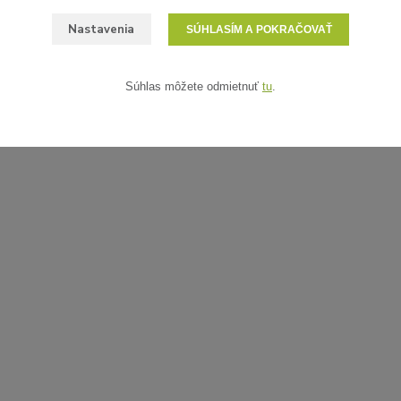
Nastavenia
SÚHLASÍM A POKRAČOVAŤ
Súhlas môžete odmietnuť
tu
.