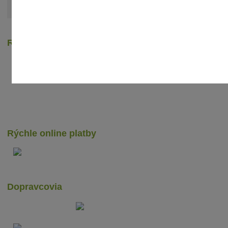
Zobraziť všetky články
Recenzie zákazníkov
Rýchle online platby
Dopravcovia