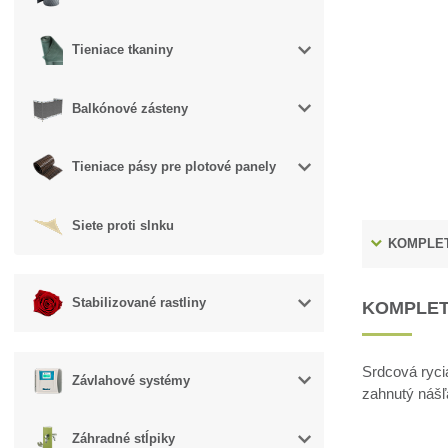
Tieniace tkaniny
Balkónové zásteny
Tieniace pásy pre plotové panely
Siete proti slnku
KOMPLET
Stabilizované rastliny
KOMPLET
Srdcová ryci
Závlahové systémy
zahnutý nášľ
Záhradné stĺpiky