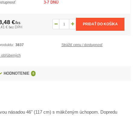
stupnosť
3-7 DNŮ
8,48 €
/
ks
PRIDAŤ DO KOŠÍKA
,41 €
bez DPH
produktu:
3837
Strážiť cenu / dostupnosť
 obľúbených
HODNOTENIE
0
átovou násadou 46" (117 cm) s mäkčeným úchopom. Dopredu