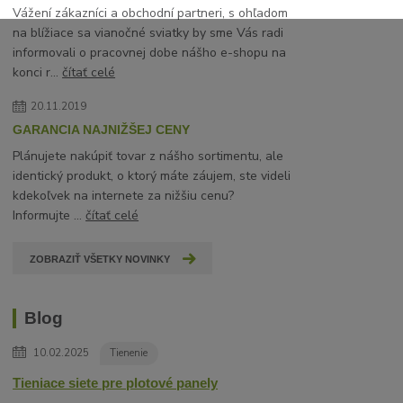
Vážení zákazníci a obchodní partneri, s ohľadom
na blížiace sa vianočné sviatky by sme Vás radi
informovali o pracovnej dobe nášho e-shopu na
konci r...
čítať celé
20.11.2019
GARANCIA NAJNIŽŠEJ CENY
Plánujete nakúpiť tovar z nášho sortimentu, ale
identický produkt, o ktorý máte záujem, ste videli
kdekoľvek na internete za nižšiu cenu?
Informujte ...
čítať celé
ZOBRAZIŤ VŠETKY NOVINKY
Blog
10.02.2025
Tienenie
Tieniace siete pre plotové panely