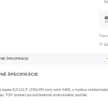
Do
4
39
Číslo 
Do
NÉ ŠPECIFIKÁCIE
NÉ ŠPECIFIKÁCIE
a lopata 9,5"x11,5" (235x292 mm) série S400, s modrou sklolamin
ap. TOP produkt pre každodenné profesionálne použitie.