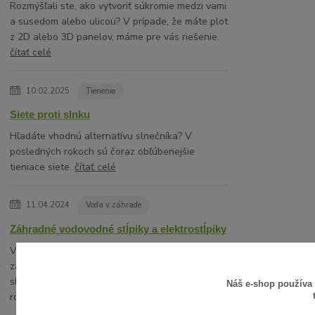
Rozmýšľali ste, ako vytvoriť súkromie medzi vami
a susedom alebo ulicou? V prípade, že máte plot
z 2D alebo 3D panelov, máme pre vás riešenie.
čítať celé
10.02.2025
Tienenie
Siete proti slnku
Hľadáte vhodnú alternatívu slnečníka? V
posledných rokoch sú čoraz obľúbenejšie
tieniace siete.
čítať celé
11.04.2024
Voda v záhrade
Záhradné vodovodné stĺpiky a elektrostĺpiky
Vodovodné stĺpiky sú využívané spravidla na
záhradách rodinných domov ako hydranty
slúžiace na estetické a komfortné napojenie na
Náš e-shop používa
rozvod vody napríkla...
čítať celé