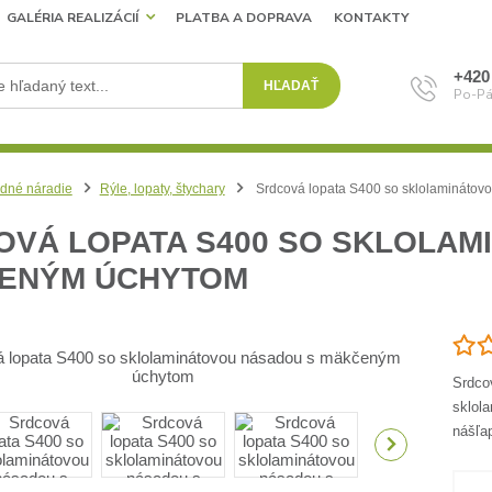
GALÉRIA REALIZÁCIÍ
PLATBA A DOPRAVA
KONTAKTY
+420
HĽADAŤ
Po-Pá
dné náradie
Rýle, lopaty, štychary
Srdcová lopata S400 so sklolamináto
OVÁ LOPATA S400 SO SKLOLAM
ENÝM ÚCHYTOM
Srdco
sklol
nášľa