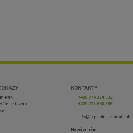
ODKAZY
KONTAKTY
mienky
+420 774 174 332
rátenie tovaru
+420 721 650 359
va
ií
info@originalna-zahrada.sk
Napíšte nám