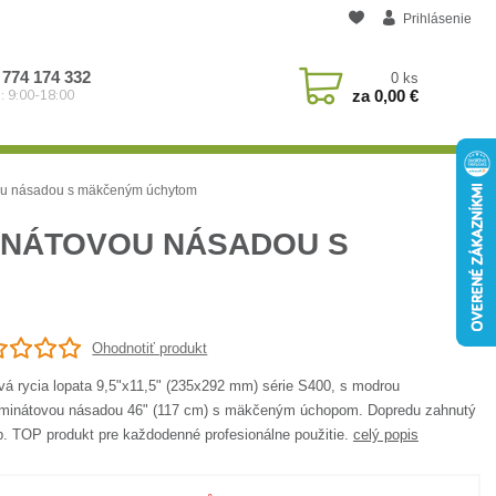
Prihlásenie
 774 174 332
0
ks
za
0,00 €
: 9:00-18:00
vou násadou s mäkčeným úchytom
INÁTOVOU NÁSADOU S
Ohodnotiť produkt
vá rycia lopata 9,5"x11,5" (235x292 mm) série S400, s modrou
aminátovou násadou 46" (117 cm) s mäkčeným úchopom. Dopredu zahnutý
p. TOP produkt pre každodenné profesionálne použitie.
celý popis