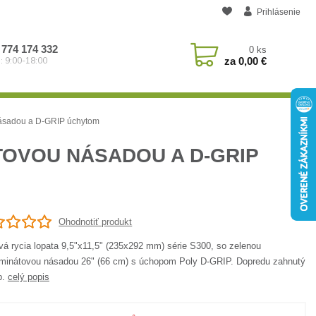
Prihlásenie
 774 174 332
0
ks
za
0,00 €
: 9:00-18:00
násadou a D-GRIP úchytom
TOVOU NÁSADOU A D-GRIP
Ohodnotiť produkt
vá rycia lopata 9,5"x11,5" (235x292 mm) série S300, so zelenou
aminátovou násadou 26" (66 cm) s úchopom Poly D-GRIP. Dopredu zahnutý
p.
celý popis