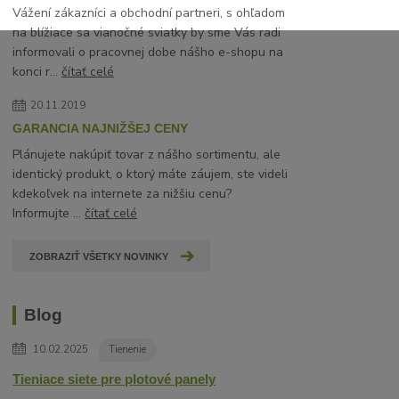
Vážení zákazníci a obchodní partneri, s ohľadom
na blížiace sa vianočné sviatky by sme Vás radi
informovali o pracovnej dobe nášho e-shopu na
konci r...
čítať celé
20.11.2019
GARANCIA NAJNIŽŠEJ CENY
Plánujete nakúpiť tovar z nášho sortimentu, ale
identický produkt, o ktorý máte záujem, ste videli
kdekoľvek na internete za nižšiu cenu?
Informujte ...
čítať celé
ZOBRAZIŤ VŠETKY NOVINKY
Blog
10.02.2025
Tienenie
Tieniace siete pre plotové panely