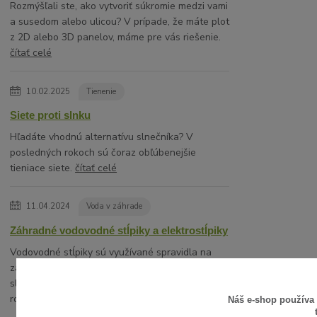
Rozmýšľali ste, ako vytvoriť súkromie medzi vami
a susedom alebo ulicou? V prípade, že máte plot
z 2D alebo 3D panelov, máme pre vás riešenie.
čítať celé
10.02.2025
Tienenie
Siete proti slnku
Hľadáte vhodnú alternatívu slnečníka? V
posledných rokoch sú čoraz obľúbenejšie
tieniace siete.
čítať celé
11.04.2024
Voda v záhrade
Záhradné vodovodné stĺpiky a elektrostĺpiky
Vodovodné stĺpiky sú využívané spravidla na
záhradách rodinných domov ako hydranty
slúžiace na estetické a komfortné napojenie na
rozvod vody napríkla...
čítať celé
Náš e-shop používa