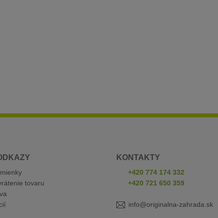
ODKAZY
KONTAKTY
mienky
+420 774 174 332
rátenie tovaru
+420 721 650 359
va
ií
info@originalna-zahrada.sk