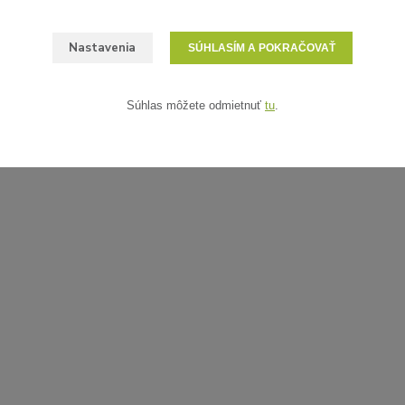
Nastavenia
SÚHLASÍM A POKRAČOVAŤ
Súhlas môžete odmietnuť
tu
.