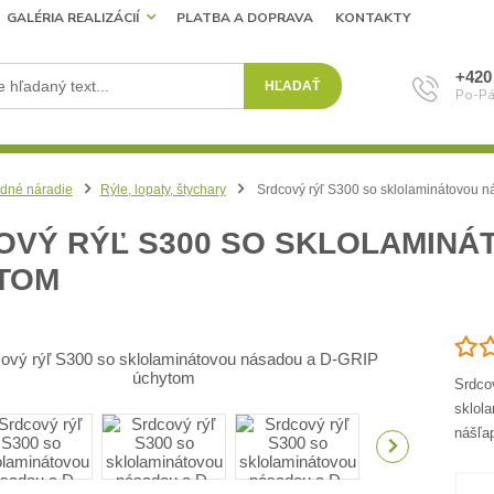
GALÉRIA REALIZÁCIÍ
PLATBA A DOPRAVA
KONTAKTY
+420
HĽADAŤ
Po-Pá
dné náradie
Rýle, lopaty, štychary
Srdcový rýľ S300 so sklolaminátovou 
OVÝ RÝĽ S300 SO SKLOLAMINÁ
TOM
Srdco
sklol
nášľa