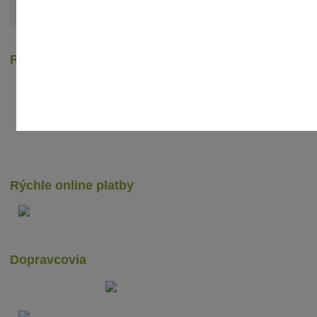
Zobraziť všetky články
Recenzie zákazníkov
Rýchle online platby
Dopravcovia