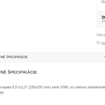
Do
3
29
Číslo 
Do
NÉ ŠPECIFIKÁCIE
NÉ ŠPECIFIKÁCIE
a lopata 9,5"x11,5" (235x292 mm) série S300, so zelenou sklolami
ap.