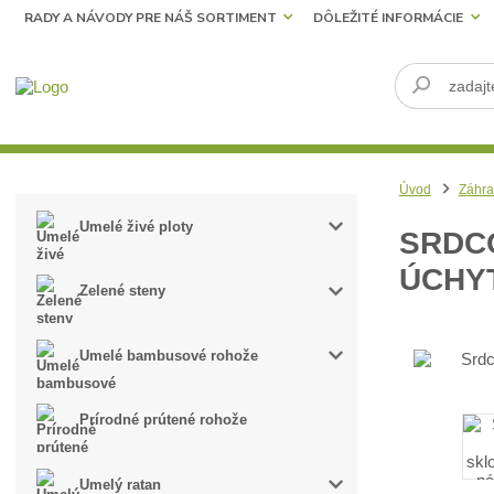
RADY A NÁVODY PRE NÁŠ SORTIMENT
DÔLEŽITÉ INFORMÁCIE
Úvod
Záhra
Umelé živé ploty
SRDC
ÚCHY
Zelené steny
Umelé bambusové rohože
Prírodné prútené rohože
Umelý ratan