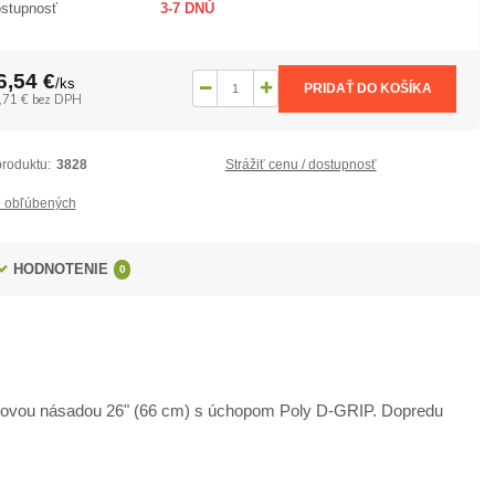
stupnosť
3-7 DNŮ
6,54 €
/
ks
PRIDAŤ DO KOŠÍKA
,71 €
bez DPH
produktu:
3828
Strážiť cenu / dostupnosť
 obľúbených
HODNOTENIE
0
nátovou násadou 26" (66 cm) s úchopom Poly D-GRIP. Dopredu