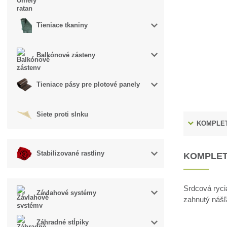
Tieniace tkaniny
Balkónové zásteny
Tieniace pásy pre plotové panely
Siete proti slnku
KOMPLET
Stabilizované rastliny
KOMPLET
Srdcová ryci
Závlahové systémy
zahnutý nášľ
Záhradné stĺpiky