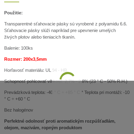
Použitie:
Transparentné sťahovacie pásky sú vyrobené z polyamidu 6.6.
Sťahovacie pásky slúži napríklad pre upevnenie umelých
živých plotov alebo tieniacich tkanín.
Balenie: 100ks
Rozmer: 200x3,5mm
Horľavosť materiálu: UL 94 - HB
Schopnosť pohlcovať vlhkosť: 2,7% - 2,8% (23 ° C - 50% R.H.)
Prevádzková teplota: -40 ° C ÷ +85 ° C * Teplota pri montáži: -10
° C ÷ +60 ° C
Bez halogénov
Perfektné odolnosť proti aromatickým rozpúšťadlám,
olejom, mazivám, ropným produktom