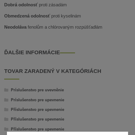
Dobrá odolnosť
proti zásadám
Obmedzená odolnosť
proti kyselinám
Neodoláva
fenolům a chlórovaným rozpúšťadlám
ĎALŠIE INFORMÁCIE
TOVAR ZARADENÝ V KATEGÓRIÁCH
Príslušenstvo pre uvevněnie
Príslušenstvo pre upevnenie
Příslušenstvo pre upevnenie
Příslušenstvo pre upevnenie
Příslušenstvo pre upevnenie