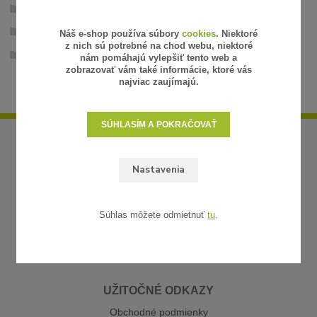
Příslušenstvo pre upevnenie
Príslušenstvo
Náš e-shop používa súbory
cookies
. Niektoré
z nich sú potrebné na chod webu, niektoré
Inštalačný materiál
nám pomáhajú vylepšiť tento web a
zobrazovať vám také informácie, ktoré vás
najviac zaujímajú.
SÚHLASÍM A POKRAČOVAŤ
Nastavenia
Súhlas môžete odmietnuť
tu
.
UŽITOČNÉ ODKAZY
Obchodné podmienky