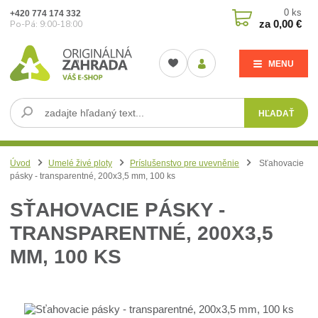
0
ks
+420 774 174 332
za
0,00 €
Po-Pá: 9:00-18:00
MENU
HĽADAŤ
Úvod
Umelé živé ploty
Príslušenstvo pre uvevněnie
Sťahovacie
pásky - transparentné, 200x3,5 mm, 100 ks
SŤAHOVACIE PÁSKY -
TRANSPARENTNÉ, 200X3,5
MM, 100 KS