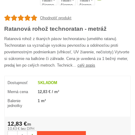
Ohodnotiť produkt
Ratanová rohož technoratan - metráž
Ratanová rohož z tkaných pásov technoratanu (umelého ratanu).
Technoratan sa vyznačuje vysokou pevnosťou a odolnosťou proti
poveternostným podmienkam (vlhkosť, UV žiarenie, nečistoty).Vytvorte
si súkromie na balkóne či záhrade. Cena je uvedená za 1 bežný meter,
predaj len po celých metroch. Technick...
celý popis
Dostupnosť
SKLADOM
Merná cena
12,83 € / m²
Balenie
1 m²
jednotky
12,83 €
/
m
10,43 €
bez DPH