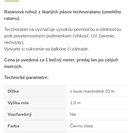
Ratanová rohož z tkaných pásov technoratanu (umelého
ratanu).
Technoratan sa vyznačuje vysokou pevnosťou a odolnosťou
proti poveternostným podmienkam (vlhkosť, UV žiarenie,
nečistoty).
Vytvorte si súkromie na balkóne či záhrade.
Cena je uvedená za 1 bežný meter, predaj len po celých
metroch.
Technické parametre:
Dĺžka
v kuse maximálně 20 m
Výška role
1,0 m
Viacfarebný
Nie
Farba
Čierno-zlatá