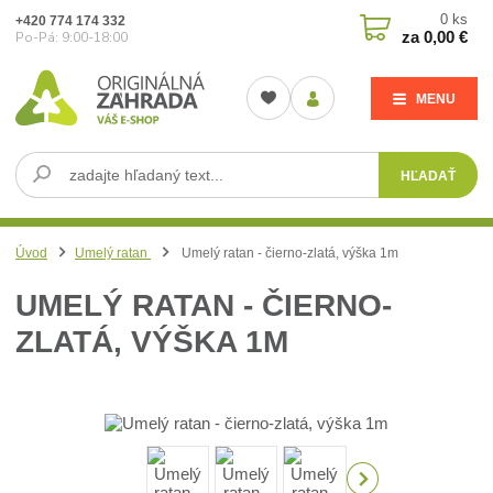
0
ks
+420 774 174 332
za
0,00 €
Po-Pá: 9:00-18:00
MENU
HĽADAŤ
Úvod
Umelý ratan
Umelý ratan - čierno-zlatá, výška 1m
UMELÝ RATAN - ČIERNO-
ZLATÁ, VÝŠKA 1M