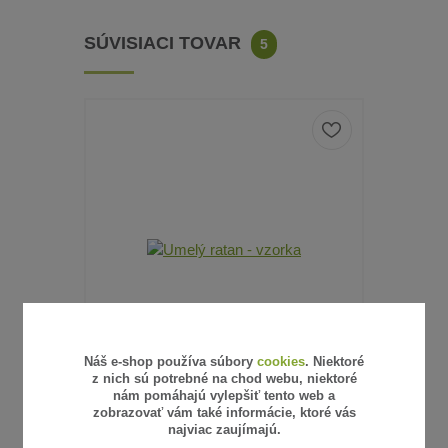
SÚVISIACI TOVAR
5
Náš e-shop používa súbory
cookies
. Niektoré
z nich sú potrebné na chod webu, niektoré
nám pomáhajú vylepšiť tento web a
6 hodnotenie
zobrazovať vám také informácie, ktoré vás
najviac zaujímajú.
UMELÝ RATAN - VZORKA
SŤAHOVA