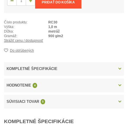
PRIDAŤ DO KOŠÍKA
Číslo produktu:
RC30
Výška:
1,0 m
Dĺžka:
metráž
Gramáž:
900 g/m2
Strážiť cenu / dostupnosť
Do obľúbených
KOMPLETNÉ ŠPECIFIKÁCIE
HODNOTENIE
4
SÚVISIACI TOVAR
5
KOMPLETNÉ ŠPECIFIKÁCIE