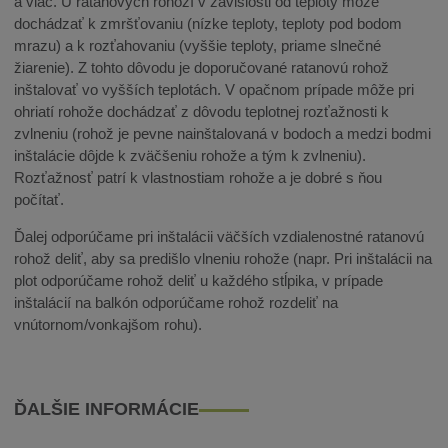
a viac. U ratanových rohoží v závislosti od teploty môže
dochádzať k zmršťovaniu (nízke teploty, teploty pod bodom
mrazu) a k rozťahovaniu (vyššie teploty, priame slnečné
žiarenie). Z tohto dôvodu je doporučované ratanovú rohož
inštalovať vo vyšších teplotách. V opačnom prípade môže pri
ohriatí rohože dochádzať z dôvodu teplotnej rozťažnosti k
zvlneniu (rohož je pevne nainštalovaná v bodoch a medzi bodmi
inštalácie dôjde k zväčšeniu rohože a tým k zvlneniu).
Rozťažnosť patrí k vlastnostiam rohože a je dobré s ňou
počítať.
Ďalej odporúčame pri inštalácii väčších vzdialenostné ratanovú
rohož deliť, aby sa predišlo vlneniu rohože (napr. Pri inštalácii na
plot odporúčame rohož deliť u každého stĺpika, v prípade
inštalácií na balkón odporúčame rohož rozdeliť na
vnútornom/vonkajšom rohu).
ĎALŠIE INFORMÁCIE