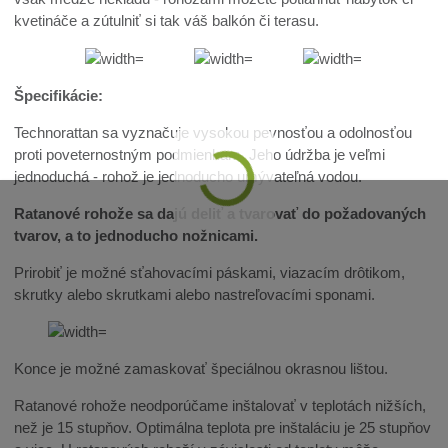
kvetináče a zútulniť si tak váš balkón či terasu.
Špecifikácie:
Technorattan sa vyznačuje vysokou pevnosťou a odolnosťou
proti poveternostným podmienkam. Jeho údržba je veľmi
jednoduchá - rohož je jednoducho umývateľná vodou.
Ratanové rohože sa dajú deliť a tvarovať do požadovaných
tvarov, a to jednoducho nožnicami.
Prirobiť je možné sťahovacími páskami, viazacím drôtikom,
skrutky alebo skrutkami alebo nastreľovacími sponami.
Konce je možné zamaskovať špeciálnou okrasnou lištou.
Ratanové rohože neodporúčame inštalovať v teplotách nižších,
než je 15 stupňov. Optimálna teplota pre inštaláciu je 25 stupňov