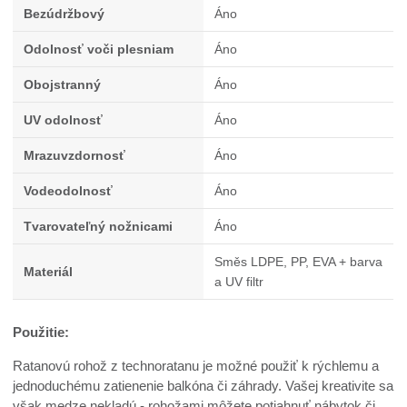
Bezúdržbový
Áno
Odolnosť voči plesniam
Áno
Obojstranný
Áno
UV odolnosť
Áno
Mrazuvzdornosť
Áno
Vodeodolnosť
Áno
Tvarovateľný nožnicami
Áno
Směs LDPE, PP, EVA + barva
Materiál
a UV filtr
Použitie:
Ratanovú rohož z technoratanu je možné použiť k rýchlemu a
jednoduchému zatienenie balkóna či záhrady. Vašej kreativite sa
však medze nekladú - rohožami môžete potiahnuť nábytok či