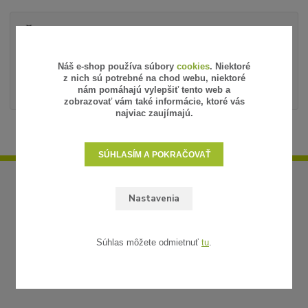
Štítky
umelý ratan
ratan v metráži
Náš e-shop používa súbory
cookies
. Niektoré
z nich sú potrebné na chod webu, niektoré
ratan na mieru
nám pomáhajú vylepšiť tento web a
zobrazovať vám také informácie, ktoré vás
najviac zaujímajú.
SÚHLASÍM A POKRAČOVAŤ
Nastavenia
Súhlas môžete odmietnuť
tu
.