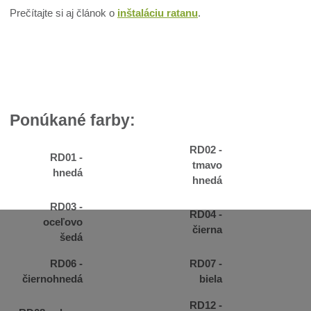
Prečítajte si aj článok o
inštaláciu ratanu
.
Ponúkané farby:
RD02 -
RD01 -
tmavo
hnedá
hnedá
RD03 -
RD04 -
oceľovo
čierna
šedá
RD06 -
RD07 -
čiernohnedá
biela
RD12 -