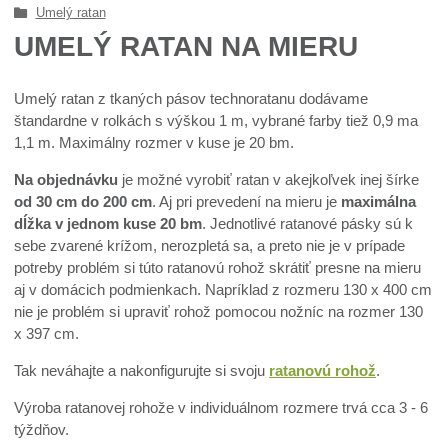
Umelý ratan
UMELÝ RATAN NA MIERU
Umelý ratan z tkaných pásov technoratanu dodávame
štandardne v rolkách s výškou 1 m, vybrané farby tiež 0,9 ma
1,1 m. Maximálny rozmer v kuse je 20 bm.
Na objednávku
je možné vyrobiť ratan v akejkoľvek inej šírke
od 30 cm do 200 cm
. Aj pri prevedení na mieru je
maximálna
dĺžka v jednom kuse 20 bm
. Jednotlivé ratanové pásky sú k
sebe zvarené krížom, nerozpletá sa, a preto nie je v prípade
potreby problém si túto ratanovú rohož skrátiť presne na mieru
aj v domácich podmienkach. Napríklad z rozmeru 130 x 400 cm
nie je problém si upraviť rohož pomocou nožníc na rozmer 130
x 397 cm.
Tak neváhajte a nakonfigurujte si svoju
ratanovú rohož
.
Výroba ratanovej rohože v individuálnom rozmere trvá cca 3 - 6
týždňov.