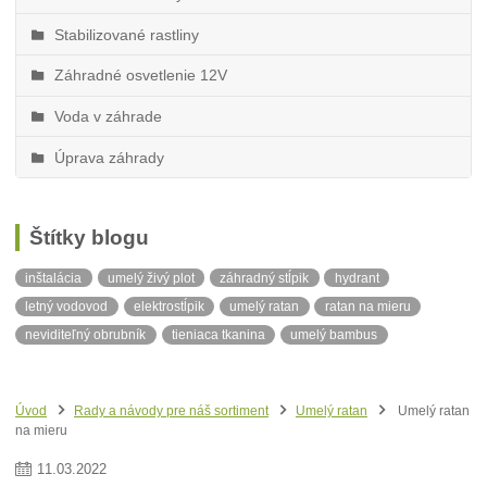
Stabilizované rastliny
Záhradné osvetlenie 12V
Voda v záhrade
Úprava záhrady
Štítky blogu
inštalácia
umelý živý plot
záhradný stĺpik
hydrant
letný vodovod
elektrostĺpik
umelý ratan
ratan na mieru
neviditeľný obrubník
tieniaca tkanina
umelý bambus
umelý rákos
konštrukcia
balkónvá zástena
ratanová balkónová zástena
ratan v metráži
Stín
Úvod
Rady a návody pre náš sortiment
Umelý ratan
Umelý ratan
Slnečná clona
na mieru
11
.
03
.
2022