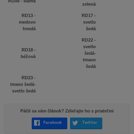
RD08 - slama
zelená
RD13 -
RD17 -
medovo
svetlo
hnedá
šedá
RD22 -
svetlo
RD18 -
šedá-
béžová
tmavo
šedá
RD23 -
tmavo šedá-
svetlo šedá
Páčil sa vám článok? Zdieľajte ho s priateľmi
Facebook
Twitter