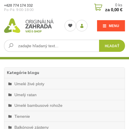
0
ks
+420 774 174 332
za
0,00 €
Po-Pá: 9:00-18:00
MENU
HĽADAŤ
Kategórie blogu
Umelé živé ploty
Umelý ratan
Umelé bambusové rohože
Tienenie
Balkónové zásteny