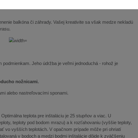
nenie balkóna či záhrady. Vašej kreativite sa však medze nekladú
erasu.
m podmienkam. Jeho údržba je veľmi jednoduchá - rohož je
noducho nožnicami.
ami alebo nastreľovacími sponami.
ptimálna teplota pre inštaláciu je 25 stupňov a viac. U
ploty, teploty pod bodom mrazu) a k rozťahovaniu (vyššie teploty,
ať vo vyšších teplotách. V opačnom prípade môže pri ohriatí
štalovaná v bodoch a medzi bodmi inštalácie dôjde k zväčšeniu