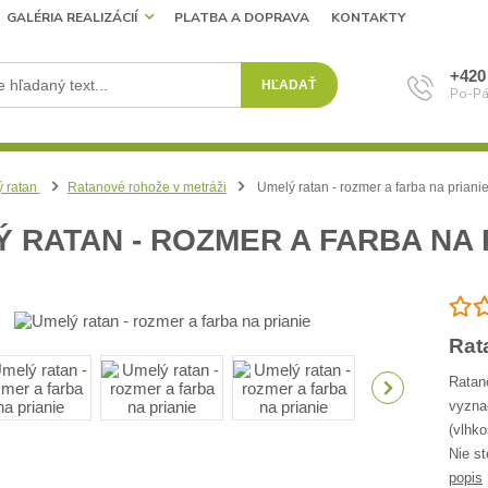
GALÉRIA REALIZÁCIÍ
PLATBA A DOPRAVA
KONTAKTY
+420
HĽADAŤ
Po-Pá
 ratan
Ratanové rohože v metráži
Umelý ratan - rozmer a farba na priani
 RATAN - ROZMER A FARBA NA 
Rat
Ratan
vyzna
(vlhko
Nie st
popis