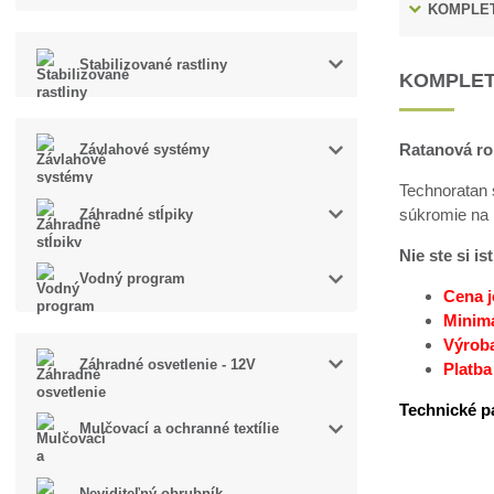
KOMPLET
Stabilizované rastliny
KOMPLET
Ratanová ro
Závlahové systémy
Technoratan 
súkromie na 
Záhradné stĺpiky
Nie ste si i
Vodný program
Cena j
Minimá
Výroba
Záhradné osvetlenie - 12V
Platba
Technické p
Mulčovací a ochranné textílie
Neviditeľný obrubník