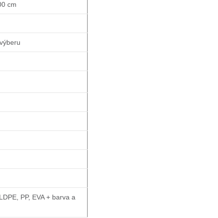
00 cm
výberu
LDPE, PP, EVA + barva a