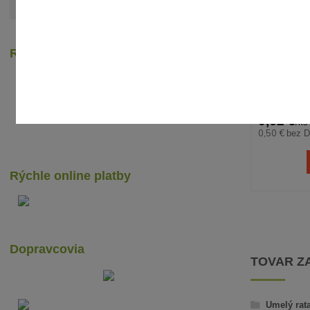
Zobraziť všetky články
Recenzie zákazníkov
UM
0,62 €
/
ks
0,50 €
bez 
Rýchle online platby
Dopravcovia
TOVAR Z
Umelý rat