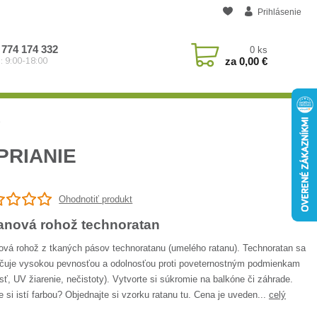
Prihlásenie
 774 174 332
0
ks
za
0,00 €
: 9:00-18:00
e
PRIANIE
Ohodnotiť produkt
anová rohož technoratan
ová rohož z tkaných pásov technoratanu (umelého ratanu). Technoratan sa
čuje vysokou pevnosťou a odolnosťou proti poveternostným podmienkam
sť, UV žiarenie, nečistoty). Vytvorte si súkromie na balkóne či záhrade.
e si istí farbou? Objednajte si vzorku ratanu tu. Cena je uveden...
celý