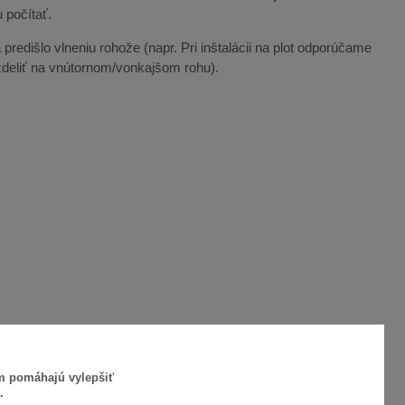
 počítať.
predišlo vlneniu rohože (napr. Pri inštalácii na plot odporúčame
ozdeliť na vnútornom/vonkajšom rohu).
ám pomáhajú vylepšiť
.