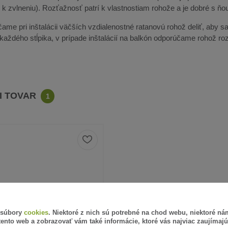
k zvlneniu). Rozťažnosť patrí k vlastnostiam rohože a je dobré s ňou
ame pri inštalácii väčších vzdialenostné ratanovú rohož deliť, aby sa 
u každého stĺpika, v prípade inštalácií na balkón odporúčame rohož r
CI TOVAR
1
 súbory
cookies
. Niektoré z nich sú potrebné na chod webu, niektoré n
tento web a zobrazovať vám také informácie, ktoré vás najviac zaujímajú