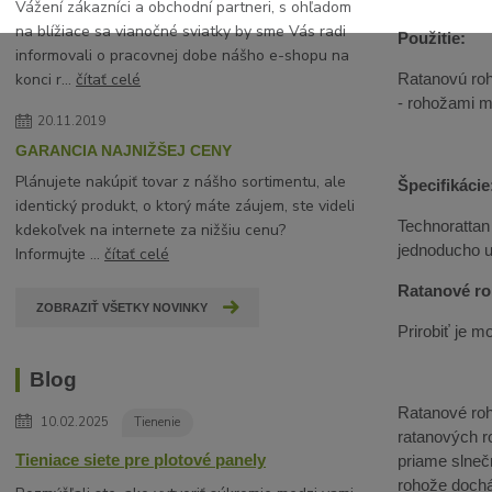
Vážení zákazníci a obchodní partneri, s ohľadom
na blížiace sa vianočné sviatky by sme Vás radi
Použitie:
informovali o pracovnej dobe nášho e-shopu na
Ratanovú roh
konci r...
čítať celé
- rohožami mô
20.11.2019
GARANCIA NAJNIŽŠEJ CENY
Plánujete nakúpiť tovar z nášho sortimentu, ale
Špecifikácie
identický produkt, o ktorý máte záujem, ste videli
Technorattan
kdekoľvek na internete za nižšiu cenu?
jednoducho 
Informujte ...
čítať celé
Ratanové ro
ZOBRAZIŤ VŠETKY NOVINKY
Prirobiť je 
Blog
Ratanové roho
10.02.2025
Tienenie
ratanových r
Tieniace siete pre plotové panely
priame slneč
rohože dochá