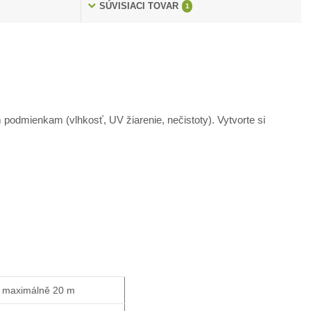
SÚVISIACI TOVAR
1
odmienkam (vlhkosť, UV žiarenie, nečistoty). Vytvorte si
e maximálně 20 m