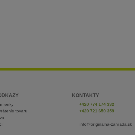
ODKAZY
KONTAKTY
mienky
+420 774 174 332
rátenie tovaru
+420 721 650 359
va
ií
info@originalna-zahrada.sk