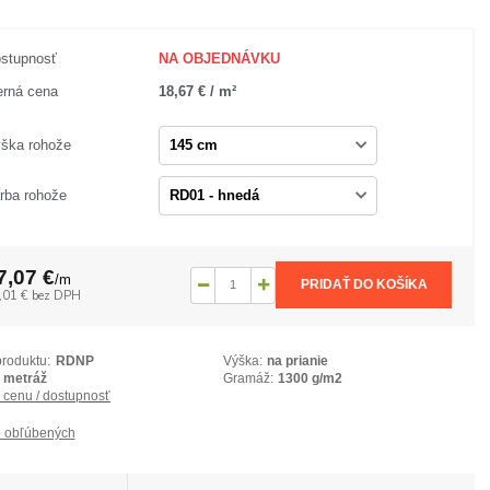
stupnosť
NA OBJEDNÁVKU
rná cena
18,67 € / m²
ška rohože
rba rohože
7,07 €
/
m
PRIDAŤ DO KOŠÍKA
,01 €
bez DPH
produktu:
RDNP
Výška:
na prianie
metráž
Gramáž:
1300 g/m2
ť cenu / dostupnosť
 obľúbených