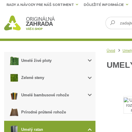
RADY A NÁVODY PRE NÁŠ SORTIMENT
DÔLEŽITÉ INFORMÁCIE
Úvod
Umelý
Umelé živé ploty
UMELÝ
Zelené steny
Umelé bambusové rohože
Prírodné prútené rohože
Umelý ratan