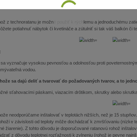
ož z technoratanu je možné použiť k rýchlemu a jednoduchému zatie
žete potiahnuť nábytok či kvetináče a zútulniť si tak váš balkón či t
:
 sa vyznačuje vysokou pevnosťou a odolnosťou proti poveternostný
umývateľná vodou.
hože sa dajú deliť a tvarovať do požadovaných tvarov, a to jed
možné sťahovacími páskami, viazacím drôtikom, skrutky alebo skrutk
že neodporúčame inštalovať v teplotách nižších, než je 15 stupňov. O
ohoží v závislosti od teploty môže dochádzať k zmršťovaniu (nízke te
né žiarenie). Z tohto dôvodu je doporučované ratanovú rohož inštalov
dzať z dôvodu teplotnej rozťažnosti k zvlneniu (rohož je pevne nain