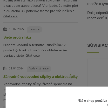
Rozmýšľali ste, ako vytvoriť súkromie medzi vami
rohože a tým 
a susedom alebo ulicou? V prípade, že máte plot
z 2D alebo 3D panelov, máme pre vás riešenie.
Ďalej odporúč
čítať celé
rohož deliť 
10.02.2025
Tienenie
Siete proti slnku
Hľadáte vhodnú alternatívu slnečníka? V
SÚVISIA
posledných rokoch sú čoraz obľúbenejšie
tieniace siete.
čítať celé
11.04.2024
Voda v záhrade
Záhradné vodovodné stĺpiky a elektrostĺpiky
Vodovodné stĺpiky sú využívané spravidla na
záhradách rodinných domov ako hydranty
slúžiace na estetické a komfortné napojenie na
rozvod vody napríkla...
čítať celé
Náš e-shop používa