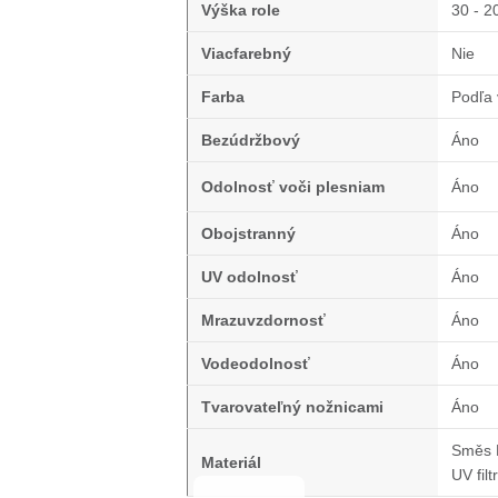
Výška role
30 - 2
Viacfarebný
Nie
Farba
Podľa 
Bezúdržbový
Áno
Odolnosť voči plesniam
Áno
Obojstranný
Áno
UV odolnosť
Áno
Mrazuvzdornosť
Áno
Vodeodolnosť
Áno
Tvarovateľný nožnicami
Áno
Směs 
Materiál
UV filtr