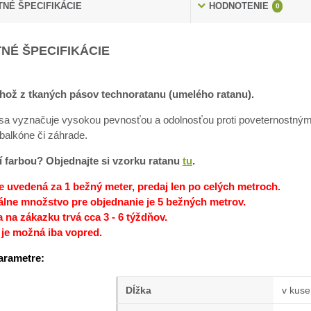
NÉ ŠPECIFIKÁCIE
HODNOTENIE
0
NÉ ŠPECIFIKÁCIE
hož z tkaných pásov technoratanu (umelého ratanu).
sa vyznačuje vysokou pevnosťou a odolnosťou proti poveternostným p
balkóne či záhrade.
stí farbou? Objednajte si vzorku ratanu
tu
.
e uvedená za 1 bežný meter, predaj len po celých metroch.
lne množstvo pre objednanie je 5 bežných metrov.
 na zákazku trvá cca 3 - 6 týždňov.
 je možná iba vopred.
arametre:
Dĺžka
v kus