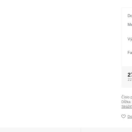
Do
Me
Vý
Fa
2
22
Číslo 
Dĺžka:
Stráži
Do