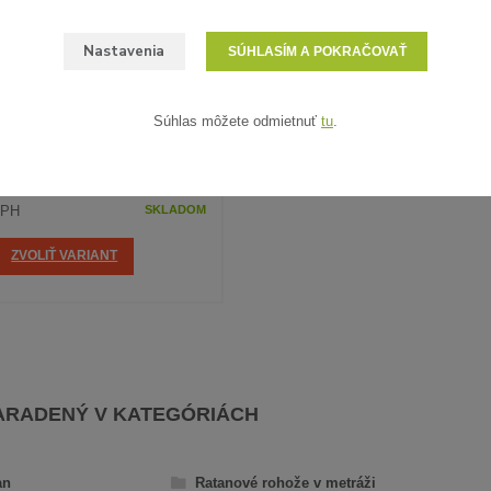
Nastavenia
SÚHLASÍM A POKRAČOVAŤ
6 hodnotenie
Súhlas môžete odmietnuť
tu
.
ELÝ RATAN - VZORKA
DPH
SKLADOM
ZVOLIŤ VARIANT
ARADENÝ V KATEGÓRIÁCH
an
Ratanové rohože v metráži