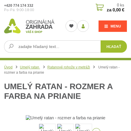
0
ks
+420 774 174 332
za
0,00 €
Po-Pá: 9:00-18:00
MENU
HĽADAŤ
Úvod
Umelý ratan
Ratanové rohože v metráži
Umelý ratan -
rozmer a farba na prianie
UMELÝ RATAN - ROZMER A
FARBA NA PRIANIE