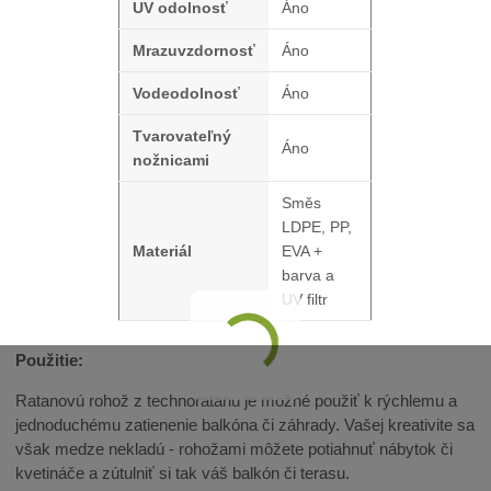
UV odolnosť
Áno
Mrazuvzdornosť
Áno
Vodeodolnosť
Áno
Tvarovateľný
Áno
nožnicami
Směs
LDPE, PP,
Materiál
EVA +
barva a
UV filtr
Použitie:
Ratanovú rohož z technoratanu je možné použiť k rýchlemu a
jednoduchému zatienenie balkóna či záhrady. Vašej kreativite sa
však medze nekladú - rohožami môžete potiahnuť nábytok či
kvetináče a zútulniť si tak váš balkón či terasu.