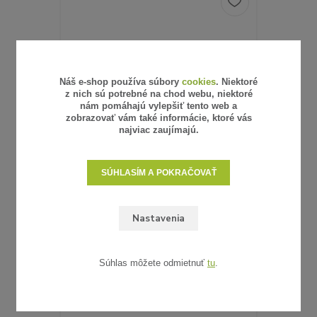
Náš e-shop používa súbory
cookies
. Niektoré
z nich sú potrebné na chod webu, niektoré
nám pomáhajú vylepšiť tento web a
zobrazovať vám také informácie, ktoré vás
najviac zaujímajú.
SÚHLASÍM A POKRAČOVAŤ
6 hodnotenie
Nastavenia
UMELÝ RATAN - VZORKA
0,62 €
/
ks
0,50 €
bez DPH
SKLADOM
Súhlas môžete odmietnuť
tu
.
ZVOLIŤ VARIANT