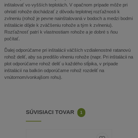
inštalovať vo vyšších teplotách. V opačnom prípade môže pri
ohriatí rohože dochádzať z dôvodu teplotnej rozťažnosti k
zvlneniu (rohož je pevne nainštalovaná v bodoch a medzi bodmi
inštalácie dôjde k zväčšeniu rohože a tým k zvlneniu).
Rozťažnosť patrí k vlastnostiam rohože a je dobré s ňou
počítať.
Ďalej odporúčame pri inštalácii väčších vzdialenostné ratanovú
rohož deliť, aby sa predišlo vlneniu rohože (napr. Pri inštalácii na
plot odporúčame rohož deliť u každého stĺpika, v prípade
inštalácií na balkón odporúčame rohož rozdeliť na
vnútornom/vonkajšom rohu).
SÚVISIACI TOVAR
1