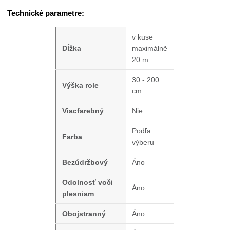
Technické parametre:
v kuse
Dĺžka
maximálně
20 m
30 - 200
Výška role
cm
Viacfarebný
Nie
Podľa
Farba
výberu
Bezúdržbový
Áno
Odolnosť voči
Áno
plesniam
Obojstranný
Áno