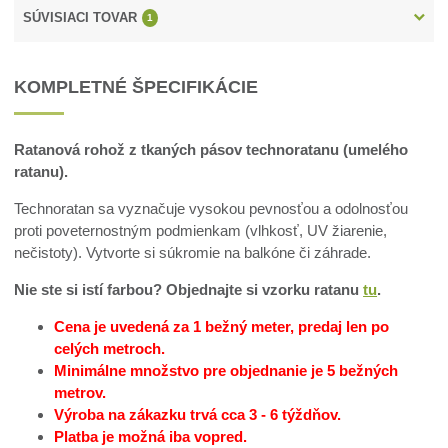
SÚVISIACI TOVAR
1
KOMPLETNÉ ŠPECIFIKÁCIE
Ratanová rohož z tkaných pásov technoratanu (umelého
ratanu).
Technoratan sa vyznačuje vysokou pevnosťou a odolnosťou
proti poveternostným podmienkam (vlhkosť, UV žiarenie,
nečistoty). Vytvorte si súkromie na balkóne či záhrade.
Nie ste si istí farbou? Objednajte si vzorku ratanu
tu
.
Cena je uvedená za 1 bežný meter, predaj len po
celých metroch.
Minimálne množstvo pre objednanie je 5 bežných
metrov.
Výroba na zákazku trvá cca 3 - 6 týždňov.
Platba je možná iba vopred.