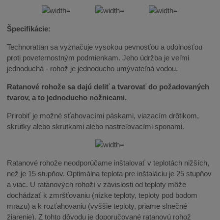
Špecifikácie:
Technorattan sa vyznačuje vysokou pevnosťou a odolnosťou
proti poveternostným podmienkam. Jeho údržba je veľmi
jednoduchá - rohož je jednoducho umývateľná vodou.
Ratanové rohože sa dajú deliť a tvarovať do požadovaných
tvarov, a to jednoducho nožnicami.
Prirobiť je možné sťahovacími páskami, viazacím drôtikom,
skrutky alebo skrutkami alebo nastreľovacími sponami.
Ratanové rohože neodporúčame inštalovať v teplotách nižších,
než je 15 stupňov. Optimálna teplota pre inštaláciu je 25 stupňov
a viac. U ratanových rohoží v závislosti od teploty môže
dochádzať k zmršťovaniu (nízke teploty, teploty pod bodom
mrazu) a k rozťahovaniu (vyššie teploty, priame slnečné
žiarenie). Z tohto dôvodu je doporučované ratanovú rohož