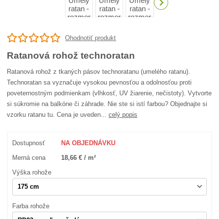
Ohodnotiť produkt
Ratanová rohož technoratan
Ratanová rohož z tkaných pásov technoratanu (umelého ratanu).
Technoratan sa vyznačuje vysokou pevnosťou a odolnosťou proti
poveternostným podmienkam (vlhkosť, UV žiarenie, nečistoty). Vytvorte
si súkromie na balkóne či záhrade. Nie ste si istí farbou? Objednajte si
vzorku ratanu tu. Cena je uveden...
celý popis
Dostupnosť
NA OBJEDNÁVKU
Merná cena
18,66 € / m²
Výška rohože
Farba rohože