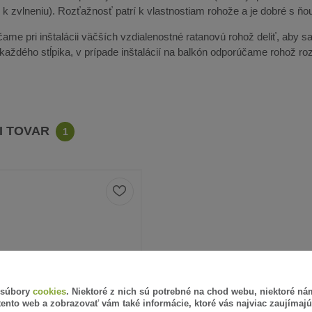
k zvlneniu). Rozťažnosť patrí k vlastnostiam rohože a je dobré s ňou
ame pri inštalácii väčších vzdialenostné ratanovú rohož deliť, aby sa 
u každého stĺpika, v prípade inštalácií na balkón odporúčame rohož r
CI TOVAR
1
 súbory
cookies
. Niektoré z nich sú potrebné na chod webu, niektoré n
tento web a zobrazovať vám také informácie, ktoré vás najviac zaujímajú