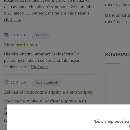
Rozmýšľali ste, ako vytvoriť súkromie medzi vami
rohože a tým 
a susedom alebo ulicou? V prípade, že máte plot
z 2D alebo 3D panelov, máme pre vás riešenie.
Ďalej odporúč
čítať celé
rohož deliť 
10.02.2025
Tienenie
Siete proti slnku
Hľadáte vhodnú alternatívu slnečníka? V
SÚVISIA
posledných rokoch sú čoraz obľúbenejšie
tieniace siete.
čítať celé
11.04.2024
Voda v záhrade
Záhradné vodovodné stĺpiky a elektrostĺpiky
Vodovodné stĺpiky sú využívané spravidla na
záhradách rodinných domov ako hydranty
slúžiace na estetické a komfortné napojenie na
rozvod vody napríkla...
čítať celé
Náš e-shop používa