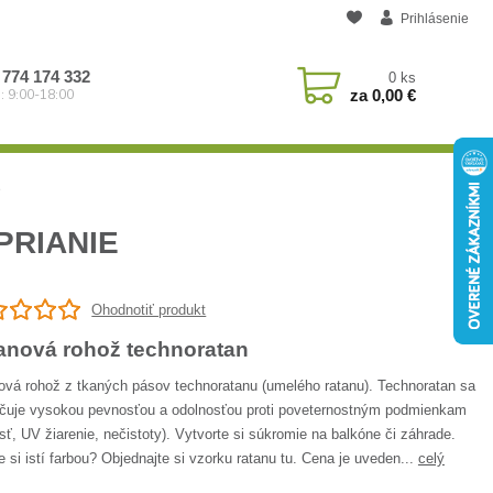
Prihlásenie
 774 174 332
0
ks
za
0,00 €
: 9:00-18:00
e
PRIANIE
Ohodnotiť produkt
anová rohož technoratan
ová rohož z tkaných pásov technoratanu (umelého ratanu). Technoratan sa
čuje vysokou pevnosťou a odolnosťou proti poveternostným podmienkam
sť, UV žiarenie, nečistoty). Vytvorte si súkromie na balkóne či záhrade.
e si istí farbou? Objednajte si vzorku ratanu tu. Cena je uveden...
celý