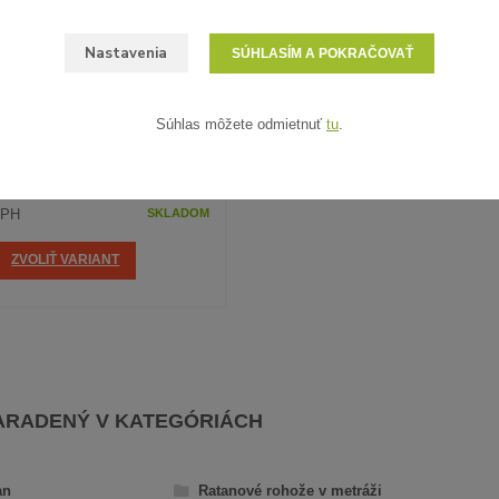
Nastavenia
SÚHLASÍM A POKRAČOVAŤ
6 hodnotenie
Súhlas môžete odmietnuť
tu
.
ELÝ RATAN - VZORKA
DPH
SKLADOM
ZVOLIŤ VARIANT
ARADENÝ V KATEGÓRIÁCH
an
Ratanové rohože v metráži