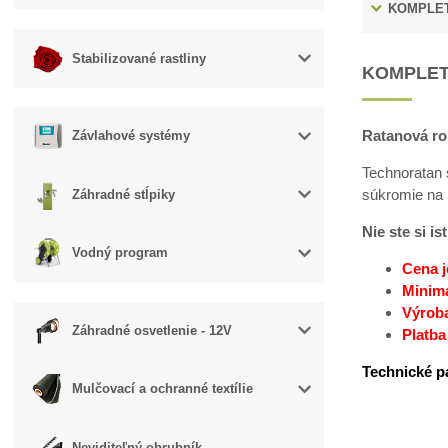
KOMPLET
Stabilizované rastliny
KOMPLET
Ratanová ro
Závlahové systémy
Technoratan 
súkromie na 
Záhradné stĺpiky
Nie ste si i
Vodný program
Cena j
Minimá
Výroba
Záhradné osvetlenie - 12V
Platba
Technické p
Mulčovací a ochranné textílie
Neviditeľný obrubník