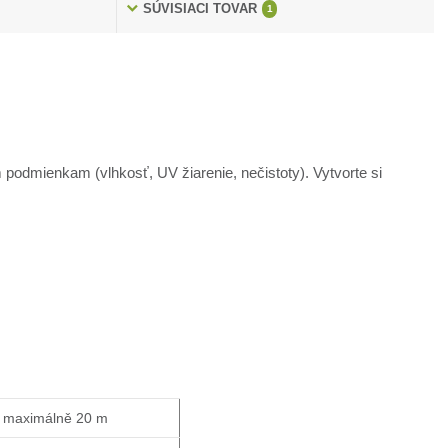
SÚVISIACI TOVAR
1
odmienkam (vlhkosť, UV žiarenie, nečistoty). Vytvorte si
e maximálně 20 m