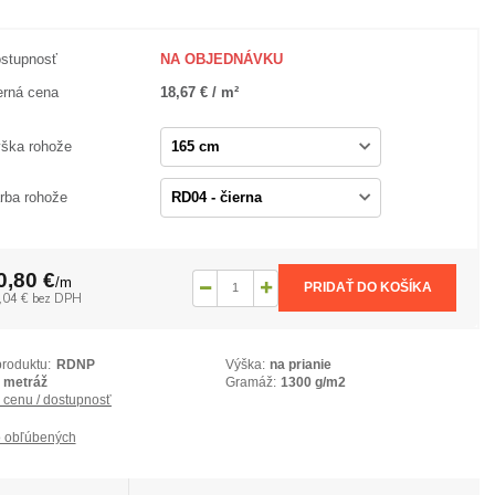
stupnosť
NA OBJEDNÁVKU
rná cena
18,67 € / m²
ška rohože
rba rohože
0,80 €
/
m
PRIDAŤ DO KOŠÍKA
,04 €
bez DPH
produktu:
RDNP
Výška:
na prianie
metráž
Gramáž:
1300 g/m2
ť cenu / dostupnosť
 obľúbených