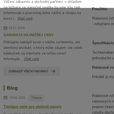
Vážení zákazníci a obchodní partneri, s ohľadom
na blížiace sa vianočné sviatky by sme Vás radi
Použitie:
informovali o pracovnej dobe nášho e-shopu na
Ratanovú roh
konci r...
čítať celé
- rohožami mô
20.11.2019
GARANCIA NAJNIŽŠEJ CENY
Plánujete nakúpiť tovar z nášho sortimentu, ale
Špecifikácie
identický produkt, o ktorý máte záujem, ste videli
Technorattan
kdekoľvek na internete za nižšiu cenu?
jednoducho 
Informujte ...
čítať celé
Ratanové ro
ZOBRAZIŤ VŠETKY NOVINKY
Prirobiť je 
Blog
Ratanové roho
10.02.2025
Tienenie
ratanových r
Tieniace siete pre plotové panely
priame slneč
rohože dochá