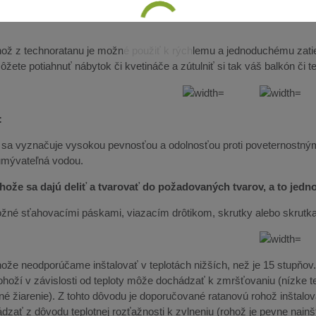
ož z technoratanu je možné použiť k rýchlemu a jednoduchému zatie
žete potiahnuť nábytok či kvetináče a zútulniť si tak váš balkón či t
:
 sa vyznačuje vysokou pevnosťou a odolnosťou proti poveternostný
umývateľná vodou.
hože sa dajú deliť a tvarovať do požadovaných tvarov, a to jed
možné sťahovacími páskami, viazacím drôtikom, skrutky alebo skrutk
že neodporúčame inštalovať v teplotách nižších, než je 15 stupňov. O
ohoží v závislosti od teploty môže dochádzať k zmršťovaniu (nízke te
né žiarenie). Z tohto dôvodu je doporučované ratanovú rohož inštalov
dzať z dôvodu teplotnej rozťažnosti k zvlneniu (rohož je pevne nain