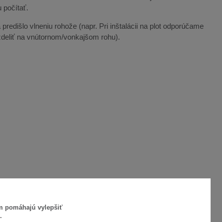
 počítať.
predišlo vlneniu rohože (napr. Pri inštalácii na plot odporúčame
ozdeliť na vnútornom/vonkajšom rohu).
ám pomáhajú vylepšiť
.