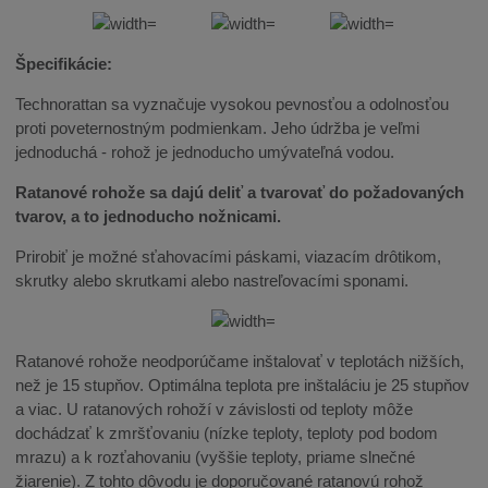
Špecifikácie:
Technorattan sa vyznačuje vysokou pevnosťou a odolnosťou
proti poveternostným podmienkam. Jeho údržba je veľmi
jednoduchá - rohož je jednoducho umývateľná vodou.
Ratanové rohože sa dajú deliť a tvarovať do požadovaných
tvarov, a to jednoducho nožnicami.
Prirobiť je možné sťahovacími páskami, viazacím drôtikom,
skrutky alebo skrutkami alebo nastreľovacími sponami.
Ratanové rohože neodporúčame inštalovať v teplotách nižších,
než je 15 stupňov. Optimálna teplota pre inštaláciu je 25 stupňov
a viac. U ratanových rohoží v závislosti od teploty môže
dochádzať k zmršťovaniu (nízke teploty, teploty pod bodom
mrazu) a k rozťahovaniu (vyššie teploty, priame slnečné
žiarenie). Z tohto dôvodu je doporučované ratanovú rohož