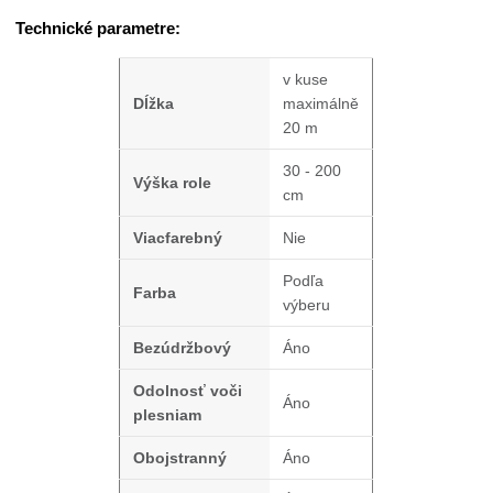
Technické parametre:
v kuse
Dĺžka
maximálně
20 m
30 - 200
Výška role
cm
Viacfarebný
Nie
Podľa
Farba
výberu
Bezúdržbový
Áno
Odolnosť voči
Áno
plesniam
Obojstranný
Áno