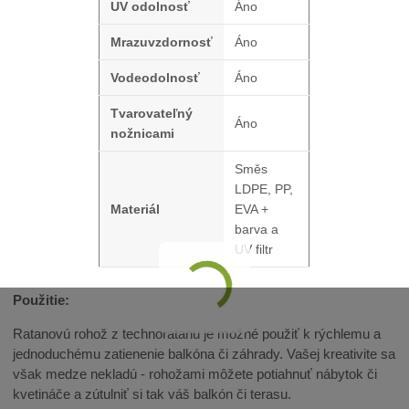
UV odolnosť
Áno
Mrazuvzdornosť
Áno
Vodeodolnosť
Áno
Tvarovateľný
Áno
nožnicami
Směs
LDPE, PP,
Materiál
EVA +
barva a
UV filtr
Použitie:
Ratanovú rohož z technoratanu je možné použiť k rýchlemu a
jednoduchému zatienenie balkóna či záhrady. Vašej kreativite sa
však medze nekladú - rohožami môžete potiahnuť nábytok či
kvetináče a zútulniť si tak váš balkón či terasu.