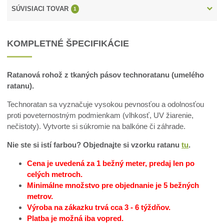
SÚVISIACI TOVAR
1
KOMPLETNÉ ŠPECIFIKÁCIE
Ratanová rohož z tkaných pásov technoratanu (umelého
ratanu).
Technoratan sa vyznačuje vysokou pevnosťou a odolnosťou
proti poveternostným podmienkam (vlhkosť, UV žiarenie,
nečistoty). Vytvorte si súkromie na balkóne či záhrade.
Nie ste si istí farbou? Objednajte si vzorku ratanu
tu
.
Cena je uvedená za 1 bežný meter, predaj len po
celých metroch.
Minimálne množstvo pre objednanie je 5 bežných
metrov.
Výroba na zákazku trvá cca 3 - 6 týždňov.
Platba je možná iba vopred.