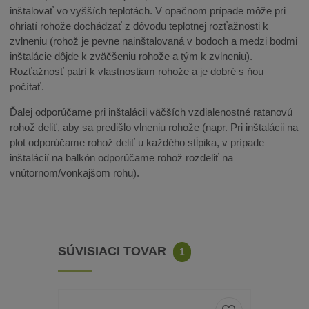
inštalovať vo vyšších teplotách. V opačnom prípade môže pri
ohriatí rohože dochádzať z dôvodu teplotnej rozťažnosti k
zvlneniu (rohož je pevne nainštalovaná v bodoch a medzi bodmi
inštalácie dôjde k zväčšeniu rohože a tým k zvlneniu).
Rozťažnosť patrí k vlastnostiam rohože a je dobré s ňou
počítať.
Ďalej odporúčame pri inštalácii väčších vzdialenostné ratanovú
rohož deliť, aby sa predišlo vlneniu rohože (napr. Pri inštalácii na
plot odporúčame rohož deliť u každého stĺpika, v prípade
inštalácií na balkón odporúčame rohož rozdeliť na
vnútornom/vonkajšom rohu).
SÚVISIACI TOVAR
1