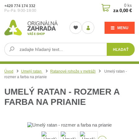
0
ks
+420 774 174 332
za
0,00 €
Po-Pá: 9:00-18:00
MENU
HĽADAŤ
Úvod
Umelý ratan
Ratanové rohože v metráži
Umelý ratan -
rozmer a farba na prianie
UMELÝ RATAN - ROZMER A
FARBA NA PRIANIE