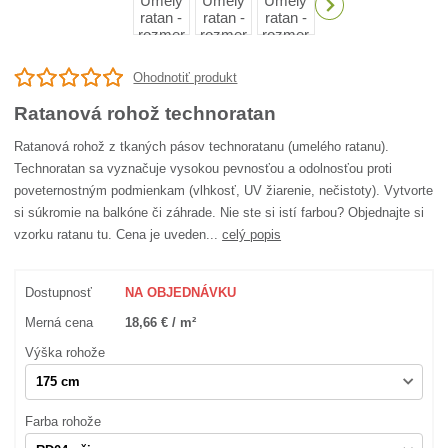
Ohodnotiť produkt
Ratanová rohož technoratan
Ratanová rohož z tkaných pásov technoratanu (umelého ratanu).
Technoratan sa vyznačuje vysokou pevnosťou a odolnosťou proti
poveternostným podmienkam (vlhkosť, UV žiarenie, nečistoty). Vytvorte
si súkromie na balkóne či záhrade. Nie ste si istí farbou? Objednajte si
vzorku ratanu tu. Cena je uveden...
celý popis
Dostupnosť
NA OBJEDNÁVKU
Merná cena
18,66 € / m²
Výška rohože
Farba rohože