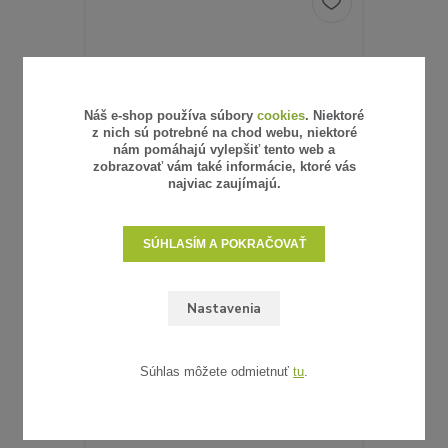
Náš e-shop používa súbory
cookies
. Niektoré
z nich sú potrebné na chod webu, niektoré
nám pomáhajú vylepšiť tento web a
zobrazovať vám také informácie, ktoré vás
najviac zaujímajú.
SÚHLASÍM A POKRAČOVAŤ
6 hodnotenie
Nastavenia
UMELÝ RATAN - VZORKA
0,62 €
/
ks
0,50 €
bez DPH
SKLADOM
Súhlas môžete odmietnuť
tu
.
ZVOLIŤ VARIANT