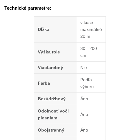
Technické parametre:
v kuse
Dĺžka
maximálně
20 m
30 - 200
Výška role
cm
Viacfarebný
Nie
Podľa
Farba
výberu
Bezúdržbový
Áno
Odolnosť voči
Áno
plesniam
Obojstranný
Áno