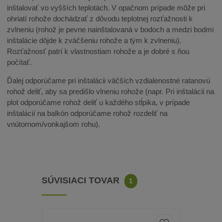
inštalovať vo vyšších teplotách. V opačnom prípade môže pri
ohriatí rohože dochádzať z dôvodu teplotnej rozťažnosti k
zvlneniu (rohož je pevne nainštalovaná v bodoch a medzi bodmi
inštalácie dôjde k zväčšeniu rohože a tým k zvlneniu).
Rozťažnosť patrí k vlastnostiam rohože a je dobré s ňou
počítať.
Ďalej odporúčame pri inštalácii väčších vzdialenostné ratanovú
rohož deliť, aby sa predišlo vlneniu rohože (napr. Pri inštalácii na
plot odporúčame rohož deliť u každého stĺpika, v prípade
inštalácií na balkón odporúčame rohož rozdeliť na
vnútornom/vonkajšom rohu).
SÚVISIACI TOVAR
1