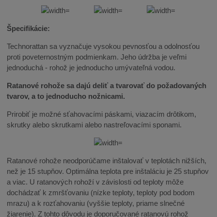
Špecifikácie:
Technorattan sa vyznačuje vysokou pevnosťou a odolnosťou
proti poveternostným podmienkam. Jeho údržba je veľmi
jednoduchá - rohož je jednoducho umývateľná vodou.
Ratanové rohože sa dajú deliť a tvarovať do požadovaných
tvarov, a to jednoducho nožnicami.
Prirobiť je možné sťahovacími páskami, viazacím drôtikom,
skrutky alebo skrutkami alebo nastreľovacími sponami.
Ratanové rohože neodporúčame inštalovať v teplotách nižších,
než je 15 stupňov. Optimálna teplota pre inštaláciu je 25 stupňov
a viac. U ratanových rohoží v závislosti od teploty môže
dochádzať k zmršťovaniu (nízke teploty, teploty pod bodom
mrazu) a k rozťahovaniu (vyššie teploty, priame slnečné
žiarenie). Z tohto dôvodu je doporučované ratanovú rohož