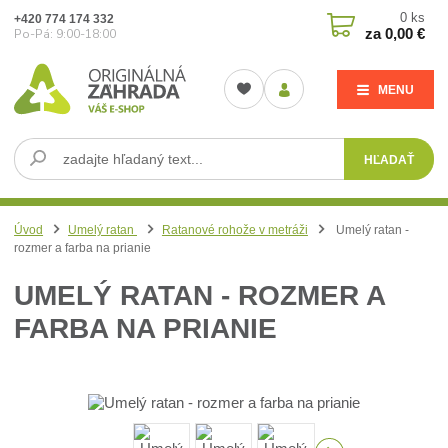
0
ks
+420 774 174 332
za
0,00 €
Po-Pá: 9:00-18:00
MENU
HĽADAŤ
Úvod
Umelý ratan
Ratanové rohože v metráži
Umelý ratan -
rozmer a farba na prianie
UMELÝ RATAN - ROZMER A
FARBA NA PRIANIE