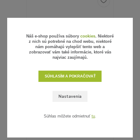
Náš e-shop používa súbory
cookies
. Niektoré
z nich sú potrebné na chod webu, niektoré
nám pomáhajú vylepšiť tento web a
zobrazovať vám také informácie, ktoré vás
najviac zaujímajú.
SÚHLASÍM A POKRAČOVAŤ
6 hodnotenie
Nastavenia
UMELÝ RATAN - VZORKA
0,62 €
/
ks
0,50 €
bez DPH
SKLADOM
Súhlas môžete odmietnuť
tu
.
ZVOLIŤ VARIANT