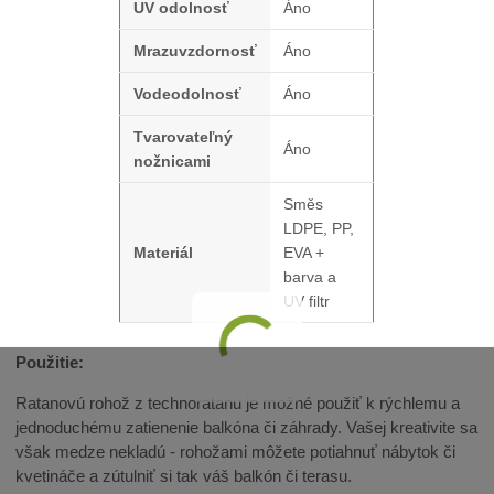
UV odolnosť
Áno
Mrazuvzdornosť
Áno
Vodeodolnosť
Áno
Tvarovateľný
Áno
nožnicami
Směs
LDPE, PP,
Materiál
EVA +
barva a
UV filtr
Použitie:
Ratanovú rohož z technoratanu je možné použiť k rýchlemu a
jednoduchému zatienenie balkóna či záhrady. Vašej kreativite sa
však medze nekladú - rohožami môžete potiahnuť nábytok či
kvetináče a zútulniť si tak váš balkón či terasu.