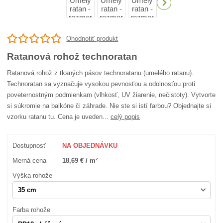
Ohodnotiť produkt
Ratanová rohož technoratan
Ratanová rohož z tkaných pásov technoratanu (umelého ratanu).
Technoratan sa vyznačuje vysokou pevnosťou a odolnosťou proti
poveternostným podmienkam (vlhkosť, UV žiarenie, nečistoty). Vytvorte
si súkromie na balkóne či záhrade. Nie ste si istí farbou? Objednajte si
vzorku ratanu tu. Cena je uveden...
celý popis
Dostupnosť
NA OBJEDNÁVKU
Merná cena
18,69 € / m²
Výška rohože
Farba rohože