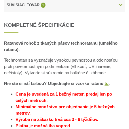
SÚVISIACI TOVAR
1
KOMPLETNÉ ŠPECIFIKÁCIE
Ratanová rohož z tkaných pásov technoratanu (umelého
ratanu).
Technoratan sa vyznačuje vysokou pevnosťou a odolnosťou
proti poveternostným podmienkam (vlhkosť, UV žiarenie,
nečistoty). Vytvorte si súkromie na balkóne či záhrade.
Nie ste si istí farbou? Objednajte si vzorku ratanu
tu
.
Cena je uvedená za 1 bežný meter, predaj len po
celých metroch.
Minimálne množstvo pre objednanie je 5 bežných
metrov.
Výroba na zákazku trvá cca 3 - 6 týždňov.
Platba je možná iba vopred.