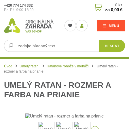
0
ks
+420 774 174 332
za
0,00 €
Po-Pá: 9:00-18:00
MENU
HĽADAŤ
Úvod
Umelý ratan
Ratanové rohože v metráži
Umelý ratan -
rozmer a farba na prianie
UMELÝ RATAN - ROZMER A
FARBA NA PRIANIE