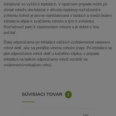
inštalovať vo vyšších teplotách. V opačnom prípade môže pri
ohriatí rohože dochádzať z dôvodu teplotnej rozťažnosti k
zvlneniu (rohož je pevne nainštalovaná v bodoch a medzi bodmi
inštalácie dôjde k zväčšeniu rohože a tým k zvlneniu).
Rozťažnosť patrí k vlastnostiam rohože a je dobré s ňou
počítať.
Ďalej odporúčame pri inštalácii väčších vzdialenostné ratanovú
rohož deliť, aby sa predišlo vlneniu rohože (napr. Pri inštalácii na
plot odporúčame rohož deliť u každého stĺpika, v prípade
inštalácií na balkón odporúčame rohož rozdeliť na
vnútornom/vonkajšom rohu).
SÚVISIACI TOVAR
1