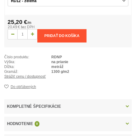
25,20 €
/
m
20,49 €
bez DPH
PRIDAŤ DO KOŠÍKA
Číslo produktu:
RDNP
Výška:
na prianie
Dĺžka:
metráž
Gramáž:
1300 g/m2
Strážiť cenu / dostupnosť
Do obľúbených
KOMPLETNÉ ŠPECIFIKÁCIE
HODNOTENIE
0