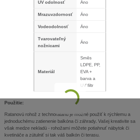
UV odolnosť
Áno
Mrazuvzdornosť
Áno
Vodeodolnosť
Áno
Tvarovateľný
Áno
nožnicami
Směs
LDPE, PP,
Materiál
EVA +
barva a
UV filtr
Použitie:
Ratanovú rohož z technoratanu je možné použiť k rýchlemu a
jednoduchému zatienenie balkóna či záhrady. Vašej kreativite sa
však medze nekladú - rohožami môžete potiahnuť nábytok či
kvetináče a zútulniť si tak váš balkón či terasu.