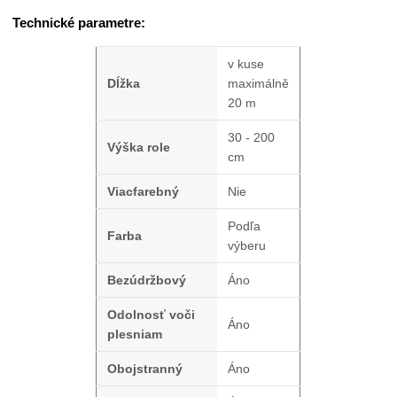
Technické parametre:
v kuse
Dĺžka
maximálně
20 m
30 - 200
Výška role
cm
Viacfarebný
Nie
Podľa
Farba
výberu
Bezúdržbový
Áno
Odolnosť voči
Áno
plesniam
Obojstranný
Áno