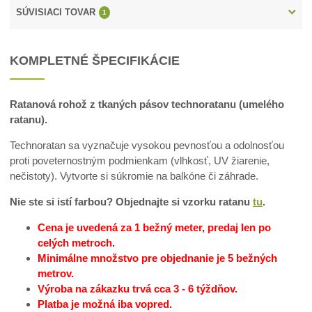
SÚVISIACI TOVAR
1
KOMPLETNÉ ŠPECIFIKÁCIE
Ratanová rohož z tkaných pásov technoratanu (umelého
ratanu).
Technoratan sa vyznačuje vysokou pevnosťou a odolnosťou
proti poveternostným podmienkam (vlhkosť, UV žiarenie,
nečistoty). Vytvorte si súkromie na balkóne či záhrade.
Nie ste si istí farbou? Objednajte si vzorku ratanu
tu
.
Cena je uvedená za 1 bežný meter, predaj len po
celých metroch.
Minimálne množstvo pre objednanie je 5 bežných
metrov.
Výroba na zákazku trvá cca 3 - 6 týždňov.
Platba je možná iba vopred.