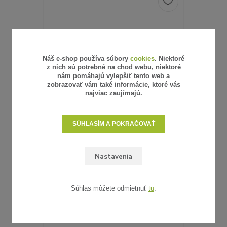
Náš e-shop používa súbory
cookies
. Niektoré
z nich sú potrebné na chod webu, niektoré
nám pomáhajú vylepšiť tento web a
zobrazovať vám také informácie, ktoré vás
najviac zaujímajú.
SÚHLASÍM A POKRAČOVAŤ
6 hodnotenie
Nastavenia
UMELÝ RATAN - VZORKA
0,62 €
/
ks
0,50 €
bez DPH
SKLADOM
Súhlas môžete odmietnuť
tu
.
ZVOLIŤ VARIANT