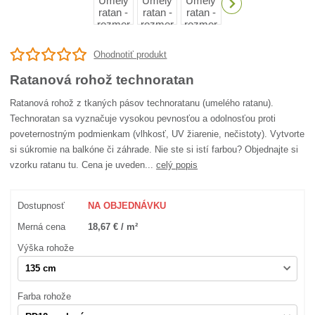
Ohodnotiť produkt
Ratanová rohož technoratan
Ratanová rohož z tkaných pásov technoratanu (umelého ratanu).
Technoratan sa vyznačuje vysokou pevnosťou a odolnosťou proti
poveternostným podmienkam (vlhkosť, UV žiarenie, nečistoty). Vytvorte
si súkromie na balkóne či záhrade. Nie ste si istí farbou? Objednajte si
vzorku ratanu tu. Cena je uveden...
celý popis
Dostupnosť
NA OBJEDNÁVKU
Merná cena
18,67 € / m²
Výška rohože
Farba rohože