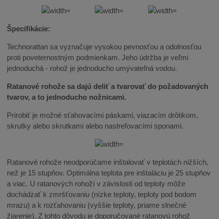
Špecifikácie:
Technorattan sa vyznačuje vysokou pevnosťou a odolnosťou
proti poveternostným podmienkam. Jeho údržba je veľmi
jednoduchá - rohož je jednoducho umývateľná vodou.
Ratanové rohože sa dajú deliť a tvarovať do požadovaných
tvarov, a to jednoducho nožnicami.
Prirobiť je možné sťahovacími páskami, viazacím drôtikom,
skrutky alebo skrutkami alebo nastreľovacími sponami.
Ratanové rohože neodporúčame inštalovať v teplotách nižších,
než je 15 stupňov. Optimálna teplota pre inštaláciu je 25 stupňov
a viac. U ratanových rohoží v závislosti od teploty môže
dochádzať k zmršťovaniu (nízke teploty, teploty pod bodom
mrazu) a k rozťahovaniu (vyššie teploty, priame slnečné
žiarenie). Z tohto dôvodu je doporučované ratanovú rohož