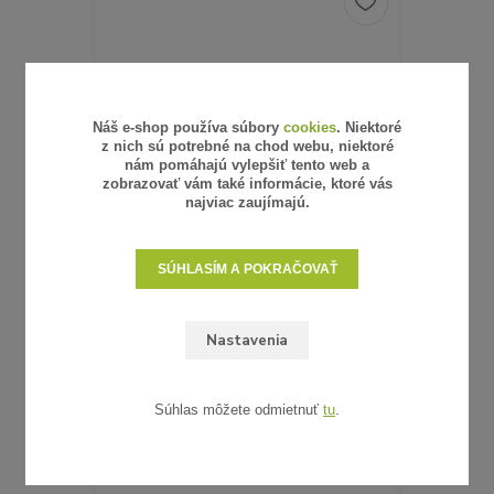
Náš e-shop používa súbory
cookies
. Niektoré
z nich sú potrebné na chod webu, niektoré
nám pomáhajú vylepšiť tento web a
zobrazovať vám také informácie, ktoré vás
najviac zaujímajú.
SÚHLASÍM A POKRAČOVAŤ
6 hodnotenie
Nastavenia
UMELÝ RATAN - VZORKA
0,62 €
/
ks
0,50 €
bez DPH
SKLADOM
Súhlas môžete odmietnuť
tu
.
ZVOLIŤ VARIANT