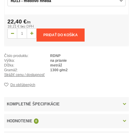
22,40 €
/
m
18,21 €
bez DPH
PRIDAŤ DO KOŠÍKA
Číslo produktu:
RDNP
Výška:
na prianie
Dĺžka:
metráž
Gramáž:
1300 g/m2
Strážiť cenu / dostupnosť
Do obľúbených
KOMPLETNÉ ŠPECIFIKÁCIE
HODNOTENIE
0