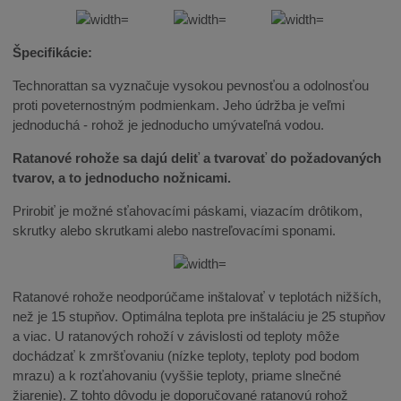
Špecifikácie:
Technorattan sa vyznačuje vysokou pevnosťou a odolnosťou
proti poveternostným podmienkam. Jeho údržba je veľmi
jednoduchá - rohož je jednoducho umývateľná vodou.
Ratanové rohože sa dajú deliť a tvarovať do požadovaných
tvarov, a to jednoducho nožnicami.
Prirobiť je možné sťahovacími páskami, viazacím drôtikom,
skrutky alebo skrutkami alebo nastreľovacími sponami.
Ratanové rohože neodporúčame inštalovať v teplotách nižších,
než je 15 stupňov. Optimálna teplota pre inštaláciu je 25 stupňov
a viac. U ratanových rohoží v závislosti od teploty môže
dochádzať k zmršťovaniu (nízke teploty, teploty pod bodom
mrazu) a k rozťahovaniu (vyššie teploty, priame slnečné
žiarenie). Z tohto dôvodu je doporučované ratanovú rohož