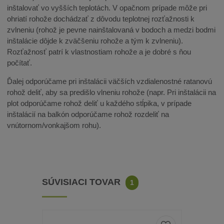
inštalovať vo vyšších teplotách. V opačnom prípade môže pri
ohriatí rohože dochádzať z dôvodu teplotnej rozťažnosti k
zvlneniu (rohož je pevne nainštalovaná v bodoch a medzi bodmi
inštalácie dôjde k zväčšeniu rohože a tým k zvlneniu).
Rozťažnosť patrí k vlastnostiam rohože a je dobré s ňou
počítať.
Ďalej odporúčame pri inštalácii väčších vzdialenostné ratanovú
rohož deliť, aby sa predišlo vlneniu rohože (napr. Pri inštalácii na
plot odporúčame rohož deliť u každého stĺpika, v prípade
inštalácií na balkón odporúčame rohož rozdeliť na
vnútornom/vonkajšom rohu).
SÚVISIACI TOVAR
1