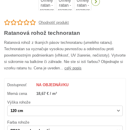
Ohodnotiť produkt
Ratanová rohož technoratan
Ratanová rohož z tkaných pásov technoratanu (umelého ratanu).
Technoratan sa vyznačuje vysokou pevnosťou a odolnosťou proti
poveternostným podmienkam (vlhkosť, UV žiarenie, nečistoty). Vytvorte
si súkromie na balkóne či záhrade. Nie ste si istí farbou? Objednajte si
vzorku ratanu tu. Cena je uveden...
celý popis
Dostupnosť
NA OBJEDNÁVKU
Merná cena
18,67 € / m²
Výška rohože
Farba rohože