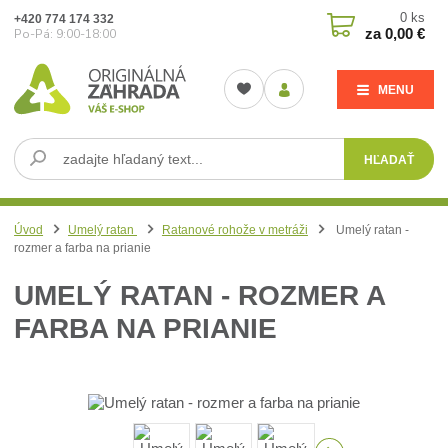
0
ks
+420 774 174 332
za
0,00 €
Po-Pá: 9:00-18:00
MENU
HĽADAŤ
Úvod
Umelý ratan
Ratanové rohože v metráži
Umelý ratan -
rozmer a farba na prianie
UMELÝ RATAN - ROZMER A
FARBA NA PRIANIE