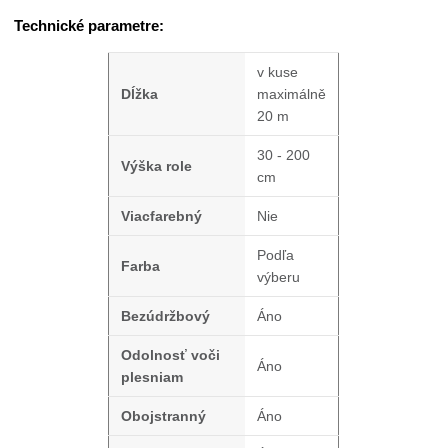
Technické parametre:
v kuse
Dĺžka
maximálně
20 m
30 - 200
Výška role
cm
Viacfarebný
Nie
Podľa
Farba
výberu
Bezúdržbový
Áno
Odolnosť voči
Áno
plesniam
Obojstranný
Áno