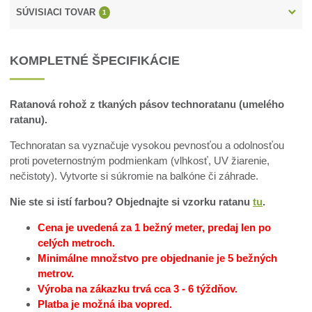
SÚVISIACI TOVAR
1
KOMPLETNÉ ŠPECIFIKÁCIE
Ratanová rohož z tkaných pásov technoratanu (umelého
ratanu).
Technoratan sa vyznačuje vysokou pevnosťou a odolnosťou
proti poveternostným podmienkam (vlhkosť, UV žiarenie,
nečistoty). Vytvorte si súkromie na balkóne či záhrade.
Nie ste si istí farbou? Objednajte si vzorku ratanu
tu
.
Cena je uvedená za 1 bežný meter, predaj len po
celých metroch.
Minimálne množstvo pre objednanie je 5 bežných
metrov.
Výroba na zákazku trvá cca 3 - 6 týždňov.
Platba je možná iba vopred.