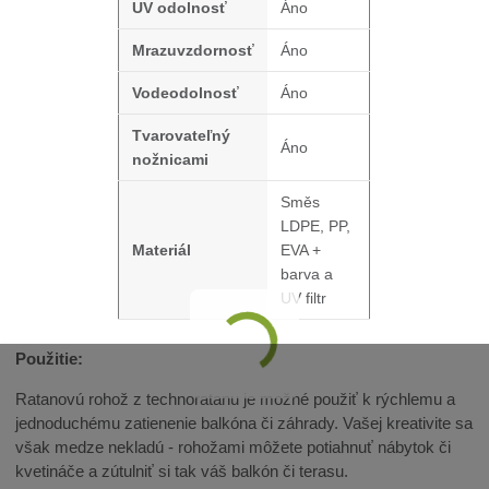
UV odolnosť
Áno
Mrazuvzdornosť
Áno
Vodeodolnosť
Áno
Tvarovateľný
Áno
nožnicami
Směs
LDPE, PP,
Materiál
EVA +
barva a
UV filtr
Použitie:
Ratanovú rohož z technoratanu je možné použiť k rýchlemu a
jednoduchému zatienenie balkóna či záhrady. Vašej kreativite sa
však medze nekladú - rohožami môžete potiahnuť nábytok či
kvetináče a zútulniť si tak váš balkón či terasu.