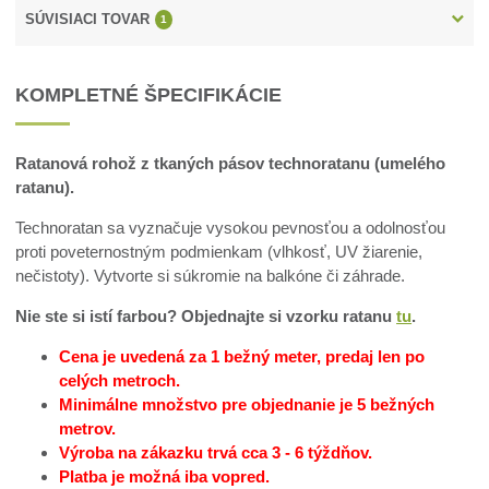
SÚVISIACI TOVAR
1
KOMPLETNÉ ŠPECIFIKÁCIE
Ratanová rohož z tkaných pásov technoratanu (umelého
ratanu).
Technoratan sa vyznačuje vysokou pevnosťou a odolnosťou
proti poveternostným podmienkam (vlhkosť, UV žiarenie,
nečistoty). Vytvorte si súkromie na balkóne či záhrade.
Nie ste si istí farbou? Objednajte si vzorku ratanu
tu
.
Cena je uvedená za 1 bežný meter, predaj len po
celých metroch.
Minimálne množstvo pre objednanie je 5 bežných
metrov.
Výroba na zákazku trvá cca 3 - 6 týždňov.
Platba je možná iba vopred.