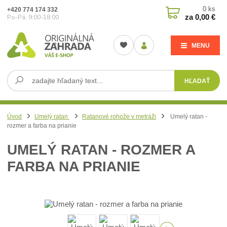
0
ks
+420 774 174 332
za
0,00 €
Po-Pá: 9:00-18:00
MENU
HĽADAŤ
Úvod
Umelý ratan
Ratanové rohože v metráži
Umelý ratan -
rozmer a farba na prianie
UMELÝ RATAN - ROZMER A
FARBA NA PRIANIE