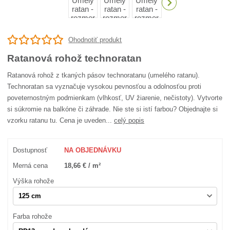
Ohodnotiť produkt
Ratanová rohož technoratan
Ratanová rohož z tkaných pásov technoratanu (umelého ratanu).
Technoratan sa vyznačuje vysokou pevnosťou a odolnosťou proti
poveternostným podmienkam (vlhkosť, UV žiarenie, nečistoty). Vytvorte
si súkromie na balkóne či záhrade. Nie ste si istí farbou? Objednajte si
vzorku ratanu tu. Cena je uveden...
celý popis
Dostupnosť
NA OBJEDNÁVKU
Merná cena
18,66 € / m²
Výška rohože
Farba rohože