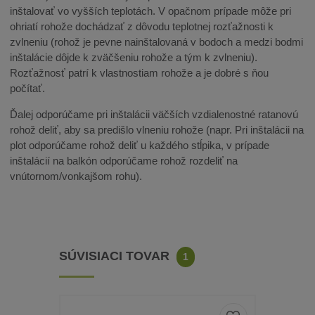
inštalovať vo vyšších teplotách. V opačnom prípade môže pri
ohriatí rohože dochádzať z dôvodu teplotnej rozťažnosti k
zvlneniu (rohož je pevne nainštalovaná v bodoch a medzi bodmi
inštalácie dôjde k zväčšeniu rohože a tým k zvlneniu).
Rozťažnosť patrí k vlastnostiam rohože a je dobré s ňou
počítať.
Ďalej odporúčame pri inštalácii väčších vzdialenostné ratanovú
rohož deliť, aby sa predišlo vlneniu rohože (napr. Pri inštalácii na
plot odporúčame rohož deliť u každého stĺpika, v prípade
inštalácií na balkón odporúčame rohož rozdeliť na
vnútornom/vonkajšom rohu).
SÚVISIACI TOVAR
1