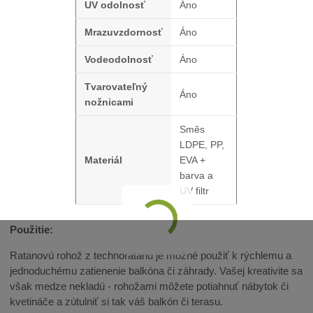
UV odolnosť
Áno
Mrazuvzdornosť
Áno
Vodeodolnosť
Áno
Tvarovateľný
Áno
nožnicami
Směs
LDPE, PP,
Materiál
EVA +
barva a
UV filtr
Použitie:
Ratanovú rohož z technoratanu je možné použiť k rýchlemu a
jednoduchému zatienenie balkóna či záhrady. Vašej kreativite sa
však medze nekladú - rohožami môžete potiahnuť nábytok či
kvetináče a zútulniť si tak váš balkón či terasu.