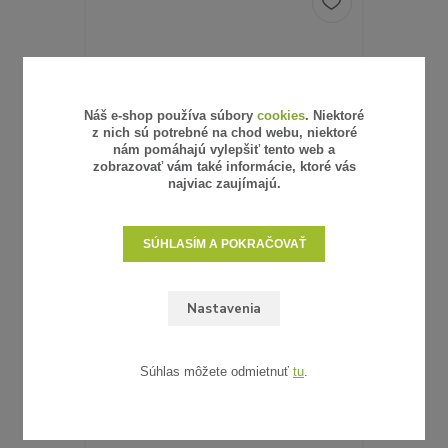
Náš e-shop používa súbory
cookies
. Niektoré
z nich sú potrebné na chod webu, niektoré
nám pomáhajú vylepšiť tento web a
zobrazovať vám také informácie, ktoré vás
najviac zaujímajú.
SÚHLASÍM A POKRAČOVAŤ
6 hodnotenie
Nastavenia
UMELÝ RATAN - VZORKA
0,62 €
/
ks
0,50 €
bez DPH
SKLADOM
Súhlas môžete odmietnuť
tu
.
ZVOLIŤ VARIANT