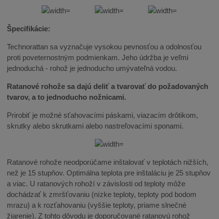
Špecifikácie:
Technorattan sa vyznačuje vysokou pevnosťou a odolnosťou
proti poveternostným podmienkam. Jeho údržba je veľmi
jednoduchá - rohož je jednoducho umývateľná vodou.
Ratanové rohože sa dajú deliť a tvarovať do požadovaných
tvarov, a to jednoducho nožnicami.
Prirobiť je možné sťahovacími páskami, viazacím drôtikom,
skrutky alebo skrutkami alebo nastreľovacími sponami.
Ratanové rohože neodporúčame inštalovať v teplotách nižších,
než je 15 stupňov. Optimálna teplota pre inštaláciu je 25 stupňov
a viac. U ratanových rohoží v závislosti od teploty môže
dochádzať k zmršťovaniu (nízke teploty, teploty pod bodom
mrazu) a k rozťahovaniu (vyššie teploty, priame slnečné
žiarenie). Z tohto dôvodu je doporučované ratanovú rohož