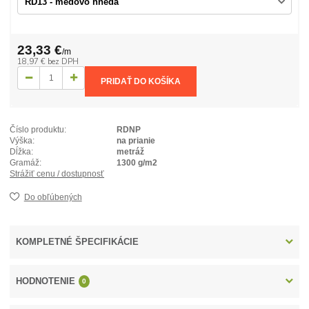
23,33 €
/
m
18,97 €
bez DPH
PRIDAŤ DO KOŠÍKA
Číslo produktu:
RDNP
Výška:
na prianie
Dĺžka:
metráž
Gramáž:
1300 g/m2
Strážiť cenu / dostupnosť
Do obľúbených
KOMPLETNÉ ŠPECIFIKÁCIE
HODNOTENIE
0