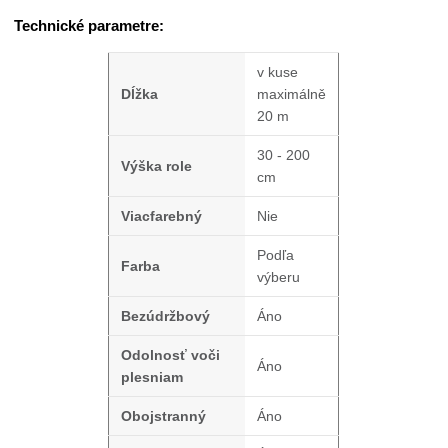
Technické parametre:
v kuse
Dĺžka
maximálně
20 m
30 - 200
Výška role
cm
Viacfarebný
Nie
Podľa
Farba
výberu
Bezúdržbový
Áno
Odolnosť voči
Áno
plesniam
Obojstranný
Áno