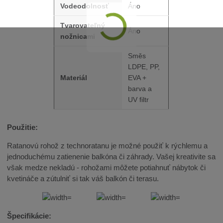
Vodeodolnosť
Áno
Tvarovateľný
Áno
nožnicami
Směs
LDPE, PP,
Materiál
EVA +
barva a
UV filtr
Použitie:
Ratanovú rohož z technoratanu je možné použiť k rýchlemu a
jednoduchému zatienenie balkóna či záhrady. Vašej kreativite sa
však medze nekladú - rohožami môžete potiahnuť nábytok či
kvetináče a zútulniť si tak váš balkón či terasu.
Špecifikácie: