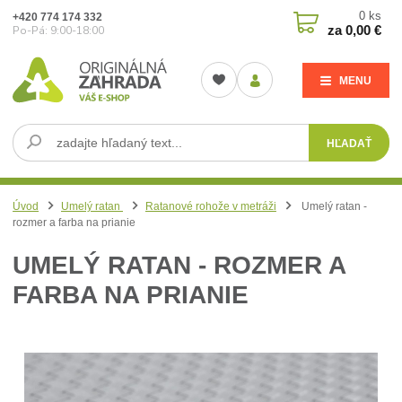
0
ks
+420 774 174 332
za
0,00 €
Po-Pá: 9:00-18:00
MENU
HĽADAŤ
Úvod
Umelý ratan
Ratanové rohože v metráži
Umelý ratan -
rozmer a farba na prianie
UMELÝ RATAN - ROZMER A
FARBA NA PRIANIE