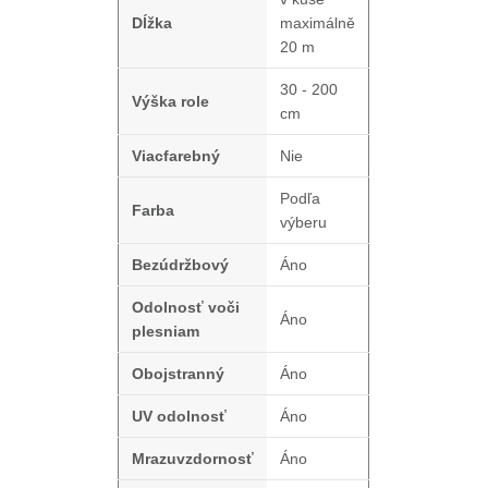
Dĺžka
maximálně
20 m
30 - 200
Výška role
cm
Viacfarebný
Nie
Podľa
Farba
výberu
Bezúdržbový
Áno
Odolnosť voči
Áno
plesniam
Obojstranný
Áno
UV odolnosť
Áno
Mrazuvzdornosť
Áno