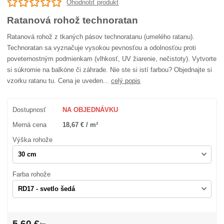
Ohodnotiť produkt
Ratanová rohož technoratan
Ratanová rohož z tkaných pásov technoratanu (umelého ratanu).
Technoratan sa vyznačuje vysokou pevnosťou a odolnosťou proti
poveternostným podmienkam (vlhkosť, UV žiarenie, nečistoty). Vytvorte
si súkromie na balkóne či záhrade. Nie ste si istí farbou? Objednajte si
vzorku ratanu tu. Cena je uveden...
celý popis
Dostupnosť
NA OBJEDNÁVKU
Merná cena
18,67 € / m²
Výška rohože
Farba rohože
5,60 €