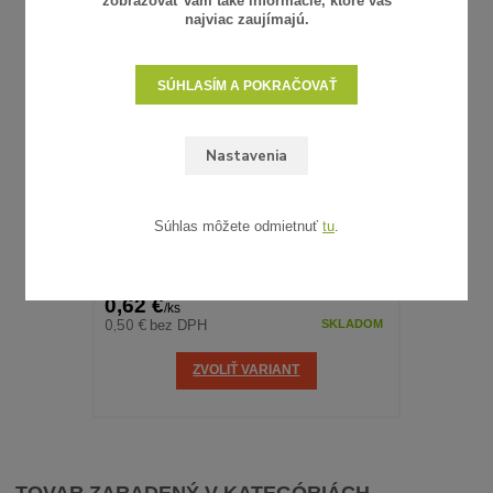
zobrazovať vám také informácie, ktoré vás
najviac zaujímajú.
SÚHLASÍM A POKRAČOVAŤ
Nastavenia
Súhlas môžete odmietnuť
tu
.
6 hodnotenie
UMELÝ RATAN - VZORKA
0,62 €
/
ks
0,50 €
bez DPH
SKLADOM
ZVOLIŤ VARIANT