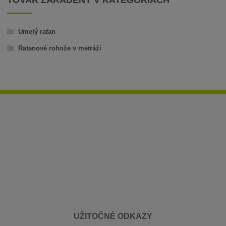
TOVAR ZARADENÝ V KATEGÓRIÁCH
Umelý ratan
Ratanové rohože v metráži
UŽITOČNÉ ODKAZY