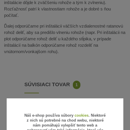
inštalácie dôjde k zväčšeniu rohože a tým k zvlneniu).
Rozťažnosť patrí k vlastnostiam rohože a je dobré s ňou
počítať.
Ďalej odporúčame pri inštalácii väčších vzdialenostné ratanovú
rohož deliť, aby sa predišlo vlneniu rohože (napr. Pri inštalácii na
plot odporúčame rohož deliť u každého stĺpika, v prípade
inštalácií na balkón odporúčame rohož rozdeliť na
vnútornom/vonkajšom rohu).
SÚVISIACI TOVAR
1
Náš e-shop používa súbory
cookies
. Niektoré
z nich sú potrebné na chod webu, niektoré
nám pomáhajú vylepšiť tento web a