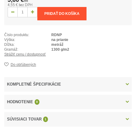
/
m
4,55 €
bez DPH
PRIDAŤ DO KOŠÍKA
Číslo produktu:
RDNP
Výška:
na prianie
Dĺžka:
metráž
Gramáž:
1300 g/m2
Strážiť cenu / dostupnosť
Do obľúbených
KOMPLETNÉ ŠPECIFIKÁCIE
HODNOTENIE
0
SÚVISIACI TOVAR
1