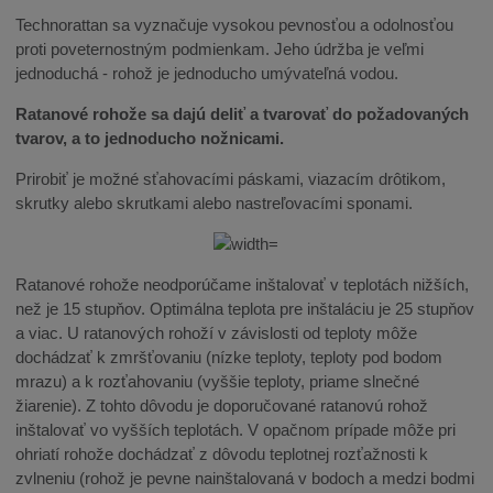
Technorattan sa vyznačuje vysokou pevnosťou a odolnosťou
proti poveternostným podmienkam. Jeho údržba je veľmi
jednoduchá - rohož je jednoducho umývateľná vodou.
Ratanové rohože sa dajú deliť a tvarovať do požadovaných
tvarov, a to jednoducho nožnicami.
Prirobiť je možné sťahovacími páskami, viazacím drôtikom,
skrutky alebo skrutkami alebo nastreľovacími sponami.
Ratanové rohože neodporúčame inštalovať v teplotách nižších,
než je 15 stupňov. Optimálna teplota pre inštaláciu je 25 stupňov
a viac. U ratanových rohoží v závislosti od teploty môže
dochádzať k zmršťovaniu (nízke teploty, teploty pod bodom
mrazu) a k rozťahovaniu (vyššie teploty, priame slnečné
žiarenie). Z tohto dôvodu je doporučované ratanovú rohož
inštalovať vo vyšších teplotách. V opačnom prípade môže pri
ohriatí rohože dochádzať z dôvodu teplotnej rozťažnosti k
zvlneniu (rohož je pevne nainštalovaná v bodoch a medzi bodmi