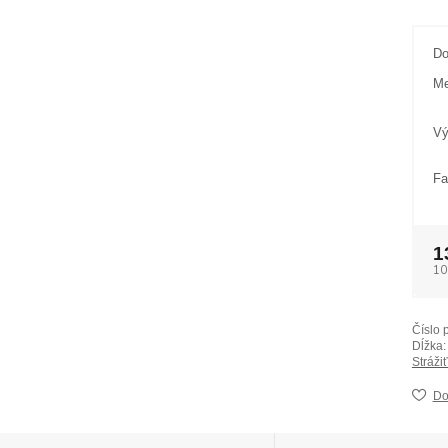
Do
Me
Vý
Fa
1
10
Číslo 
Dĺžka:
Stráži
Do