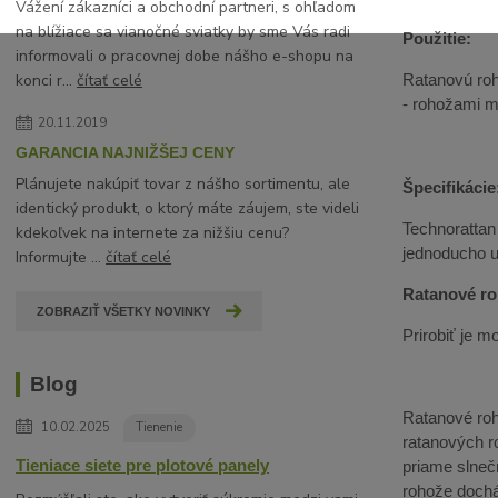
Vážení zákazníci a obchodní partneri, s ohľadom
na blížiace sa vianočné sviatky by sme Vás radi
Použitie:
informovali o pracovnej dobe nášho e-shopu na
Ratanovú roh
konci r...
čítať celé
- rohožami mô
20.11.2019
GARANCIA NAJNIŽŠEJ CENY
Plánujete nakúpiť tovar z nášho sortimentu, ale
Špecifikácie
identický produkt, o ktorý máte záujem, ste videli
Technorattan
kdekoľvek na internete za nižšiu cenu?
jednoducho 
Informujte ...
čítať celé
Ratanové ro
ZOBRAZIŤ VŠETKY NOVINKY
Prirobiť je 
Blog
Ratanové roho
10.02.2025
Tienenie
ratanových r
Tieniace siete pre plotové panely
priame slneč
rohože dochá