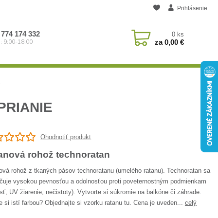
Prihlásenie
 774 174 332
0
ks
za
0,00 €
: 9:00-18:00
e
PRIANIE
Ohodnotiť produkt
anová rohož technoratan
ová rohož z tkaných pásov technoratanu (umelého ratanu). Technoratan sa
čuje vysokou pevnosťou a odolnosťou proti poveternostným podmienkam
sť, UV žiarenie, nečistoty). Vytvorte si súkromie na balkóne či záhrade.
e si istí farbou? Objednajte si vzorku ratanu tu. Cena je uveden...
celý