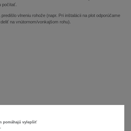
 počítať.
predišlo vlneniu rohože (napr. Pri inštalácii na plot odporúčame
ozdeliť na vnútornom/vonkajšom rohu).
ám pomáhajú vylepšiť
.