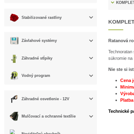
KOMPLET
Stabilizované rastliny
KOMPLET
Ratanová ro
Závlahové systémy
Technoratan 
súkromie na 
Záhradné stĺpiky
Nie ste si i
Vodný program
Cena j
Minimá
Výroba
Záhradné osvetlenie - 12V
Platba
Technické p
Mulčovací a ochranné textílie
Neviditeľný obrubník