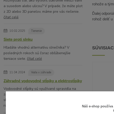
Rozmýšľali ste, ako vytvoriť súkromie medzi vami
rohože a tým 
a susedom alebo ulicou? V prípade, že máte plot
z 2D alebo 3D panelov, máme pre vás riešenie.
Ďalej odporúč
čítať celé
rohož deliť 
10.02.2025
Tienenie
Siete proti slnku
Hľadáte vhodnú alternatívu slnečníka? V
SÚVISIA
posledných rokoch sú čoraz obľúbenejšie
tieniace siete.
čítať celé
11.04.2024
Voda v záhrade
Záhradné vodovodné stĺpiky a elektrostĺpiky
Vodovodné stĺpiky sú využívané spravidla na
záhradách rodinných domov ako hydranty
slúžiace na estetické a komfortné napojenie na
rozvod vody napríkla...
čítať celé
Náš e-shop používa