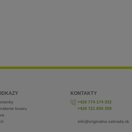
ODKAZY
KONTAKTY
mienky
+420 774 174 332
rátenie tovaru
+420 721 650 359
va
ií
info@originalna-zahrada.sk