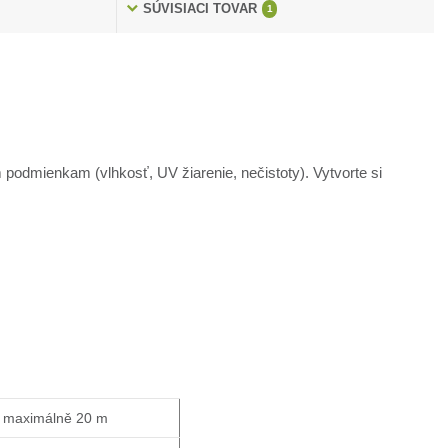
SÚVISIACI TOVAR
1
odmienkam (vlhkosť, UV žiarenie, nečistoty). Vytvorte si
e maximálně 20 m