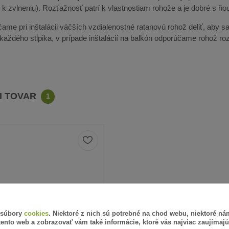
k zvlneniu). Rozťažnosť patrí k vlastnostiam rohože a je dobré s ňou
ame pri inštalácii väčších vzdialenostné ratanovú rohož deliť, aby sa 
u každého stĺpika, v prípade inštalácií na balkón odporúčame rohož r
CI TOVAR
1
 súbory
cookies
. Niektoré z nich sú potrebné na chod webu, niektoré n
tento web a zobrazovať vám také informácie, ktoré vás najviac zaujímajú