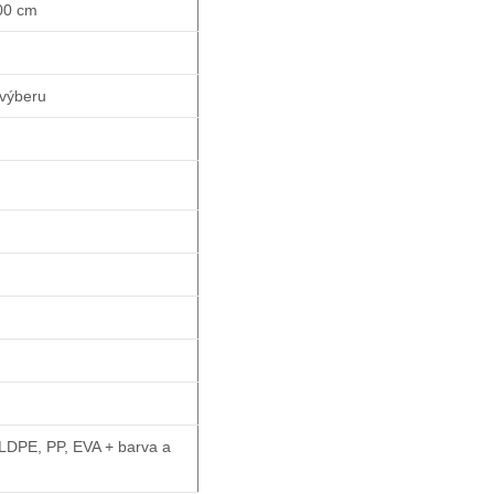
00 cm
výberu
LDPE, PP, EVA + barva a