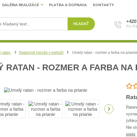
GALÉRIA REALIZÁCIÍ
PLATBA A DOPRAVA
KONTAKTY
+420
HĽADAŤ
Po-Pá
 ratan
Ratanové rohože v metráži
Umelý ratan - rozmer a farba na priani
 RATAN - ROZMER A FARBA NA 
Rat
Ratan
vyzna
(vlhko
Nie st
popis