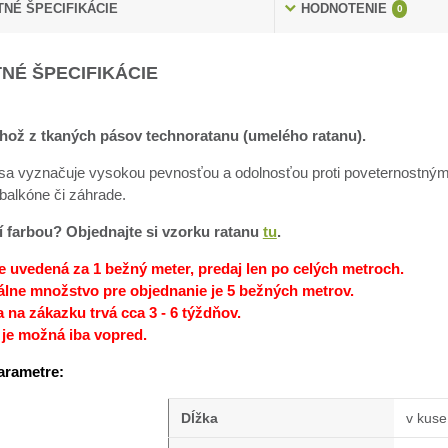
NÉ ŠPECIFIKÁCIE
HODNOTENIE
0
NÉ ŠPECIFIKÁCIE
hož z tkaných pásov technoratanu (umelého ratanu).
sa vyznačuje vysokou pevnosťou a odolnosťou proti poveternostným p
balkóne či záhrade.
stí farbou? Objednajte si vzorku ratanu
tu
.
e uvedená za 1 bežný meter, predaj len po celých metroch.
lne množstvo pre objednanie je 5 bežných metrov.
 na zákazku trvá cca 3 - 6 týždňov.
 je možná iba vopred.
arametre:
Dĺžka
v kus