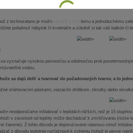
ož z technoratanu je možné použiť k rýchlemu a jednoduchému zatie
žete potiahnuť nábytok či kvetináče a zútulniť si tak váš balkón či t
:
 sa vyznačuje vysokou pevnosťou a odolnosťou proti poveternostný
umývateľná vodou.
hože sa dajú deliť a tvarovať do požadovaných tvarov, a to jed
možné sťahovacími páskami, viazacím drôtikom, skrutky alebo skrutk
že neodporúčame inštalovať v teplotách nižších, než je 15 stupňov. O
ohoží v závislosti od teploty môže dochádzať k zmršťovaniu (nízke te
né žiarenie). Z tohto dôvodu je doporučované ratanovú rohož inštalov
dzať z dôvodu teplotnej rozťažnosti k zvlneniu (rohož je pevne nain