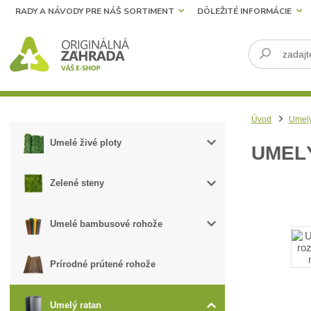
RADY A NÁVODY PRE NÁŠ SORTIMENT
DÔLEŽITÉ INFORMÁCIE
Úvod
Umelý
Umelé živé ploty
UMELÝ
Zelené steny
Umelé bambusové rohože
Prírodné prútené rohože
Umelý ratan