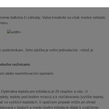
nenie balkóna či záhrady. Vašej kreativite sa však medze nekladú
erasu.
m podmienkam. Jeho údržba je veľmi jednoduchá - rohož je
noducho nožnicami.
ami alebo nastreľovacími sponami.
ptimálna teplota pre inštaláciu je 25 stupňov a viac. U
ploty, teploty pod bodom mrazu) a k rozťahovaniu (vyššie teploty,
ať vo vyšších teplotách. V opačnom prípade môže pri ohriatí
štalovaná v bodoch a medzi bodmi inštalácie dôjde k zväčšeniu