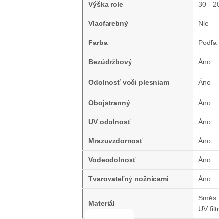
Výška role
30 - 2
Viacfarebný
Nie
Farba
Podľa 
Bezúdržbový
Áno
Odolnosť voči plesniam
Áno
Obojstranný
Áno
UV odolnosť
Áno
Mrazuvzdornosť
Áno
Vodeodolnosť
Áno
Tvarovateľný nožnicami
Áno
Směs 
Materiál
UV filtr