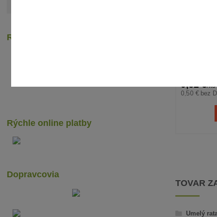
Zobraziť všetky články
Recenzie zákazníkov
UM
0,62 €
/
ks
0,50 €
bez 
Rýchle online platby
Dopravcovia
TOVAR Z
Umelý rat