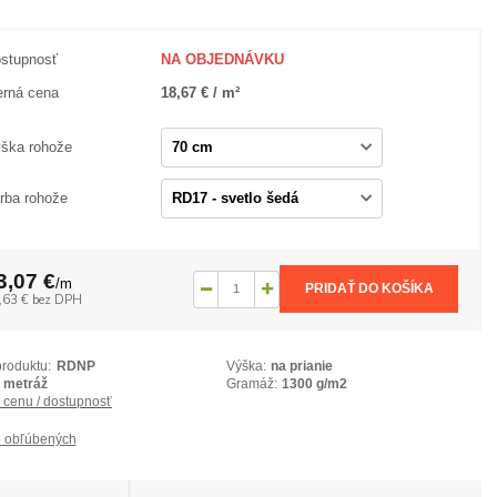
stupnosť
NA OBJEDNÁVKU
rná cena
18,67 € / m²
ška rohože
rba rohože
3,07 €
/
m
PRIDAŤ DO KOŠÍKA
,63 €
bez DPH
produktu:
RDNP
Výška:
na prianie
metráž
Gramáž:
1300 g/m2
ť cenu / dostupnosť
 obľúbených