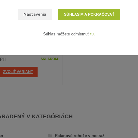
Nastavenia
SÚHLASÍM A POKRAČOVAŤ
6 hodnotenie
Súhlas môžete odmietnuť
tu
.
ELÝ RATAN - VZORKA
DPH
SKLADOM
ZVOLIŤ VARIANT
ARADENÝ V KATEGÓRIÁCH
an
Ratanové rohože v metráži