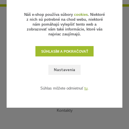
Náš e-shop používa súbory
cookies
. Niektoré
z nich sú potrebné na chod webu, niektoré
nám pomáhajú vylepšiť tento web a
zobrazovať vám také informácie, ktoré vás
najviac zaujímajú.
SÚHLASÍM A POKRAČOVAŤ
Nastavenia
UŽITOČNÉ ODKAZY
Obchodné podmienky
Súhlas môžete odmietnuť
tu
.
Reklamácia a vrátenie tovaru
Platba a doprava
Galéria realizácií
Kontakty