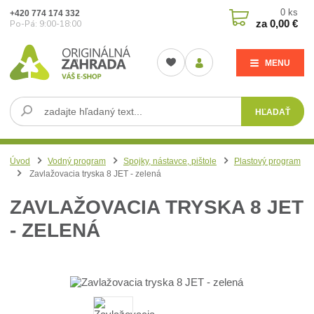
0
ks
+420 774 174 332
za
0,00 €
Po-Pá: 9:00-18:00
MENU
HĽADAŤ
Úvod
Vodný program
Spojky, nástavce, pištole
Plastový program
Zavlažovacia tryska 8 JET - zelená
ZAVLAŽOVACIA TRYSKA 8 JET
- ZELENÁ