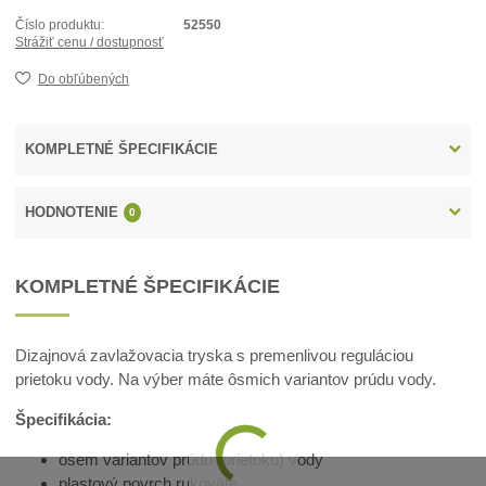
Číslo produktu:
52550
Strážiť cenu / dostupnosť
Do obľúbených
KOMPLETNÉ ŠPECIFIKÁCIE
HODNOTENIE
0
KOMPLETNÉ ŠPECIFIKÁCIE
Dizajnová zavlažovacia tryska s premenlivou reguláciou
prietoku vody. Na výber máte ôsmich variantov prúdu vody.
Špecifikácia:
osem variantov prúdu (prietoku) vody
plastový povrch rukoväte