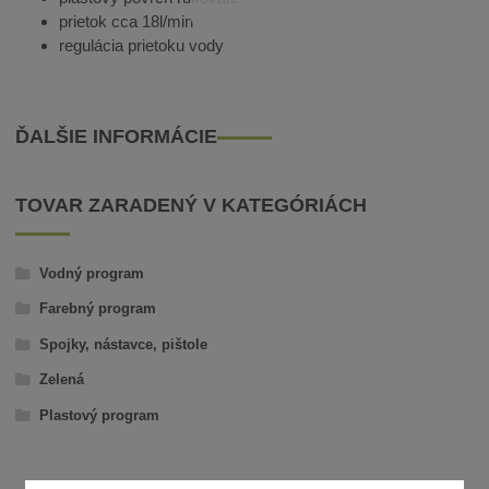
prietok cca 18l/min
regulácia prietoku vody
ĎALŠIE INFORMÁCIE
TOVAR ZARADENÝ V KATEGÓRIÁCH
Vodný program
Farebný program
Spojky, nástavce, pištole
Zelená
Plastový program