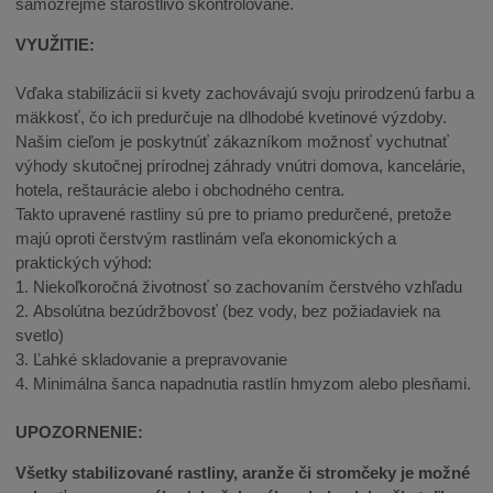
samozrejme starostlivo skontrolované.
VYUŽITIE:
Vďaka stabilizácii si kvety zachovávajú svoju prirodzenú farbu a
mäkkosť, čo ich predurčuje na dlhodobé kvetinové výzdoby.
Našim cieľom je poskytnúť zákazníkom možnosť vychutnať
výhody skutočnej prírodnej záhrady vnútri domova, kancelárie,
hotela, reštaurácie alebo i obchodného centra.
Takto upravené rastliny sú pre to priamo predurčené, pretože
majú oproti čerstvým rastlinám veľa ekonomických a
praktických výhod:
1. Niekoľkoročná životnosť so zachovaním čerstvého vzhľadu
2. Absolútna bezúdržbovosť (bez vody, bez požiadaviek na
svetlo)
3. Ľahké skladovanie a prepravovanie
4. Minimálna šanca napadnutia rastlín hmyzom alebo plesňami.
UPOZORNENIE:
Všetky stabilizované rastliny, aranže či stromčeky je možné