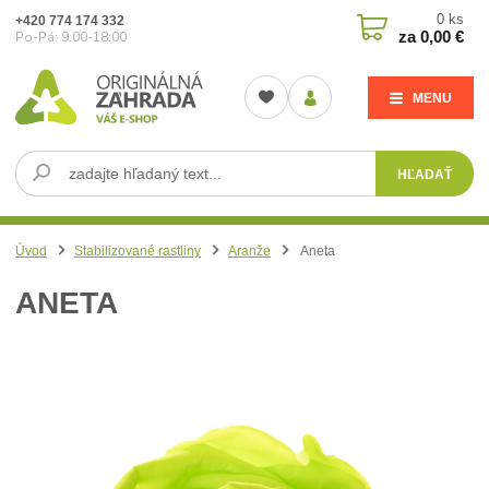
0
ks
+420 774 174 332
za
0,00 €
Po-Pá: 9:00-18:00
MENU
HĽADAŤ
Úvod
Stabilizované rastliny
Aranže
Aneta
ANETA