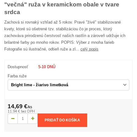
"večná" ruža v keramickom obale v tvare
srdca
Zachová si rovnaký vzhľad až 5 rokov. Pravé "živé" stabilizované
kvety, ktoré sú ošetrené tzv. stabilizáciou čo je proces, ktorý
zachováva prirodzenú čerstvosť našich rastlín a zároveň udržuje ich
brilantné farby po mnoho rokov. POPIS: Výber z mnoha farieb
Fotografie sú ilustračné, odtieň ruže a zl...
celý popis
Dostupnosť
5-10 DNŮ
Farba ruže
14,69 €
/
ks
11,94 €
bez DPH
PRIDAŤ DO KOŠÍKA