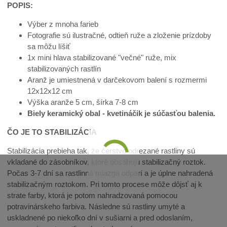
POPIS:
Výber z mnoha farieb
Fotografie sú ilustračné, odtieň ruže a zloženie prízdoby
sa môžu líšiť
1x mini hlava stabilizované "večné" ruže, mix
stabilizovaných rastlín
Aranž je umiestnená v darčekovom balení s rozmermi
12x12x12 cm
Výška aranže 5 cm, šírka 7-8 cm
Biely keramický obal - kvetináčik je súčasťou balenia.
ČO JE TO STABILIZÁCIA
Stabilizácia prebieha tak, že čerstvo odrezané rastliny sú
vkladané do zásobníkov, ktoré obsahujú stabilizačný roztok.
Počas 3-7 dní sa rastlinná miazga odparí a je úplne nahradená
stabilizačným roztokom. Pri tomto procese môže dôjsť aj k
strate farby, ktorá je potom nahradzovaná pomocou
potravinárskeho farbiva. Následne sú rastliny umyté a
uskladnené po niekoľko dní v sušiarni a pred odoslaním,