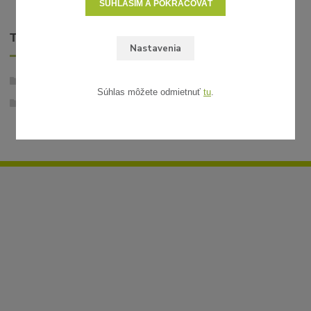
SÚHLASÍM A POKRAČOVAŤ
TOVAR ZARADENÝ V KATEGÓRIÁCH
Nastavenia
Stabilizované rastliny
Súhlas môžete odmietnuť
tu
.
Aranže