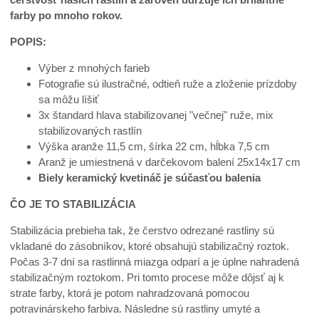
farby po mnoho rokov.
POPIS:
Výber z mnohých farieb
Fotografie sú ilustračné, odtieň ruže a zloženie prízdoby
sa môžu líšiť
3x štandard hlava stabilizovanej "večnej" ruže, mix
stabilizovaných rastlín
Výška aranže 11,5 cm, šírka 22 cm, hĺbka 7,5 cm
Aranž je umiestnená v darčekovom balení 25x14x17 cm
Biely keramický kvetináč je súčasťou balenia
ČO JE TO STABILIZÁCIA
Stabilizácia prebieha tak, že čerstvo odrezané rastliny sú
vkladané do zásobníkov, ktoré obsahujú stabilizačný roztok.
Počas 3-7 dní sa rastlinná miazga odparí a je úplne nahradená
stabilizačným roztokom. Pri tomto procese môže dôjsť aj k
strate farby, ktorá je potom nahradzovaná pomocou
potravinárskeho farbiva. Následne sú rastliny umyté a