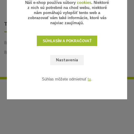
Náš e-shop používa súbory
cookies
. Niektoré
z nich sú potrebné na chod webu, niektoré
nám pomáhajú vylepšiť tento web a
zobrazovať vám také informácie, ktoré vás
najviac zaujímajú.
TOVAR ZARADENÝ V KATEGÓRIÁCH
SÚHLASÍM A POKRAČOVAŤ
Stabilizované rastliny
Aranže
Nastavenia
Súhlas môžete odmietnuť
tu
.