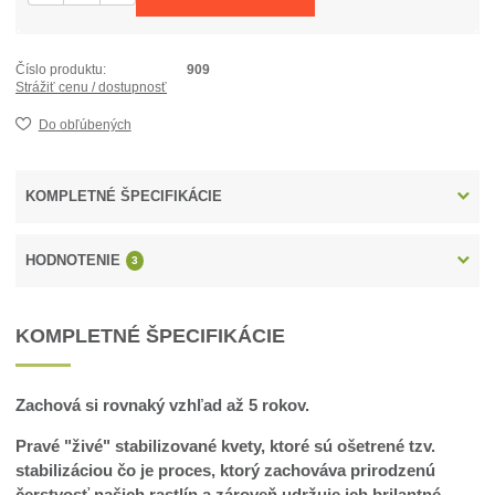
Číslo produktu:
909
Strážiť cenu / dostupnosť
Do obľúbených
KOMPLETNÉ ŠPECIFIKÁCIE
HODNOTENIE
3
KOMPLETNÉ ŠPECIFIKÁCIE
Zachová si rovnaký vzhľad až 5 rokov.
Pravé "živé" stabilizované kvety, ktoré sú ošetrené tzv.
stabilizáciou čo je proces, ktorý zachováva prirodzenú
čerstvosť našich rastlín a zároveň udržuje ich brilantné