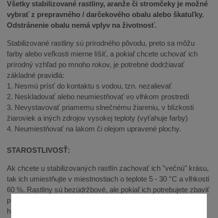
Všetky stabilizované rastliny, aranže či stromčeky je možné
vybrať z prepravného / darčekového obalu alebo škatuľky.
Odstránenie obalu nemá vplyv na životnosť.
Stabilizované rastliny sú prírodného pôvodu, preto sa môžu
farby alebo veľkosti mierne líšiť, a pokiaľ chcete uchovať ich
prírodný vzhľad po mnoho rokov, je potrebné dodržiavať
základné pravidlá:
1. Nesmú prísť do kontaktu s vodou, tzn. nezalievať
2. Neskladovať alebo neumiestňovať vo vlhkom prostredí
3. Nevystavovať priamemu slnečnému žiareniu, v blízkosti
žiaroviek a iných zdrojov vysokej teploty (vyťahuje farby)
4. Neumiestňovať na lakom či olejom upravené plochy.
STAROSTLIVOSŤ:
Ak chcete u stabilizovaných rastlín zachovať ich "večnú" krásu,
tak ich umiestňujte v miestnostiach o teplote 5 - 30 °C a vlhkosti
60 %. Rastliny sú bezúdržbové, ale pokiaľ ich potrebujete zbaviť
prachu, či iných nečistôt, tak použite vlhkú (nie mokrú)
handričku alebo fén za nízke teploty.