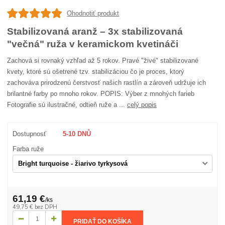
Ohodnotiť produkt
Stabilizovaná aranž – 3x stabilizovaná
"večná" ruža v keramickom kvetináči
Zachová si rovnaký vzhľad až 5 rokov. Pravé "živé" stabilizované
kvety, ktoré sú ošetrené tzv. stabilizáciou čo je proces, ktorý
zachováva prirodzenú čerstvosť našich rastlín a zároveň udržuje ich
brilantné farby po mnoho rokov. POPIS: Výber z mnohých farieb
Fotografie sú ilustračné, odtieň ruže a ...
celý popis
Dostupnosť
5-10 DNŮ
Farba ruže
61,19 €
/
ks
49,75 €
bez DPH
PRIDAŤ DO KOŠÍKA