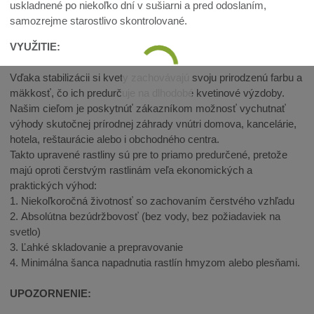
uskladnené po niekoľko dní v sušiarni a pred odoslaním,
samozrejme starostlivo skontrolované.
VYUŽITIE:
Vďaka stabilizácii si kvety zachovávajú svoju prirodzenú farbu a
mäkkosť, čo ich predurčuje na dlhodobé kvetinové výzdoby.
Našim cieľom je poskytnúť zákazníkom možnosť vychutnať
výhody skutočnej prírodnej záhrady vnútri domova, kancelárie,
hotela, reštaurácie alebo i obchodného centra.
Takto upravené rastliny sú pre to priamo predurčené, pretože
majú oproti čerstvým rastlinám veľa ekonomických a
praktických výhod:
1. Niekoľkoročná životnosť so zachovaním čerstvého vzhľadu
2. Absolútna bezúdržbovosť (bez vody, bez požiadaviek na
svetlo)
3. Ľahké skladovanie a prepravovanie
4. Minimálna šanca napadnutia rastlín hmyzom alebo plesňami.
UPOZORNENIE: