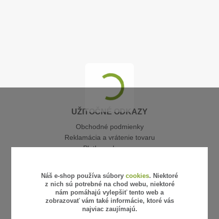
UŽITOČNÉ ODKAZY
Obchodné podmienky
Reklamácia a vrátenie tovaru
Platba a doprava
Galéria realizácií
Kontakty
Náš e-shop používa súbory
cookies
. Niektoré
z nich sú potrebné na chod webu, niektoré
nám pomáhajú vylepšiť tento web a
zobrazovať vám také informácie, ktoré vás
KONTAKTY
najviac zaujímajú.