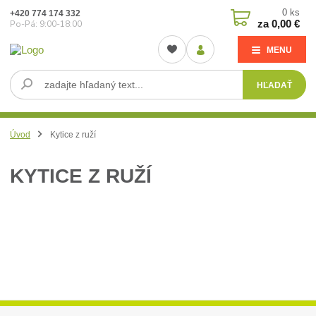
0
ks
+420 774 174 332
za
0,00 €
Po-Pá: 9:00-18:00
MENU
HĽADAŤ
Úvod
Kytice z ruží
KYTICE Z RUŽÍ