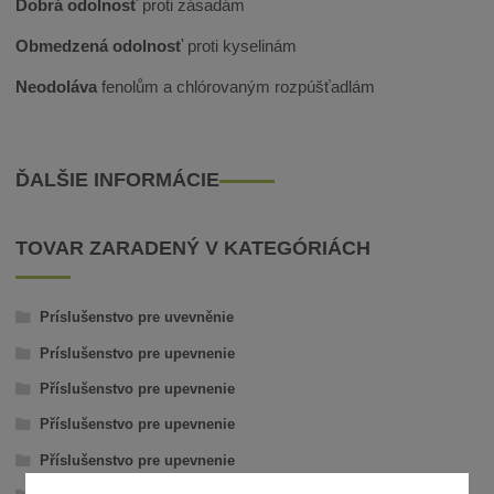
Dobrá odolnosť
proti zásadám
Obmedzená odolnosť
proti kyselinám
Neodoláva
fenolům a chlórovaným rozpúšťadlám
ĎALŠIE INFORMÁCIE
TOVAR ZARADENÝ V KATEGÓRIÁCH
Príslušenstvo pre uvevněnie
Príslušenstvo pre upevnenie
Příslušenstvo pre upevnenie
Příslušenstvo pre upevnenie
Příslušenstvo pre upevnenie