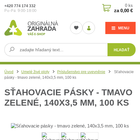
0
ks
+420 774 174 332
za
0,00 €
Po-Pá: 9:00-18:00
MENU
HĽADAŤ
Úvod
Umelé živé ploty
Príslušenstvo pre uvevněnie
Sťahovacie
pásky - tmavo zelené, 140x3,5 mm, 100 ks
SŤAHOVACIE PÁSKY - TMAVO
ZELENÉ, 140X3,5 MM, 100 KS