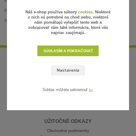
Příslušenstvo pre upevnenie
Príslušenstvo
Náš e-shop používa súbory
cookies
. Niektoré
z nich sú potrebné na chod webu, niektoré
Inštalačný materiál
nám pomáhajú vylepšiť tento web a
zobrazovať vám také informácie, ktoré vás
najviac zaujímajú.
SÚHLASÍM A POKRAČOVAŤ
Nastavenia
Súhlas môžete odmietnuť
tu
.
UŽITOČNÉ ODKAZY
Obchodné podmienky