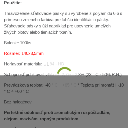
Použitie:
Tmavozelené sťahovacie pásky sú vyrobené z polyamidu 6.6 s
prímesou zeleného farbiva pre ľahšiu identifikáciu pásky.
Sťahovacie pásky slúži napríklad pre upevnenie umelých
živých plotov alebo tieniacich tkanín.
Balenie: 100ks
Rozmer: 140x3,5mm
Horľavosť materiálu: UL 94 - HB
Schopnosť pohlcovať vlhkosť: 2,7% - 2,8% (23 ° C - 50% R.H.)
Prevádzková teplota: -40 ° C ÷ +85 ° C * Teplota pri montáži: -10
° C ÷ +60 ° C
Bez halogénov
Perfektné odolnosť proti aromatickým rozpúšťadlám,
olejom, mazivám, ropným produktom