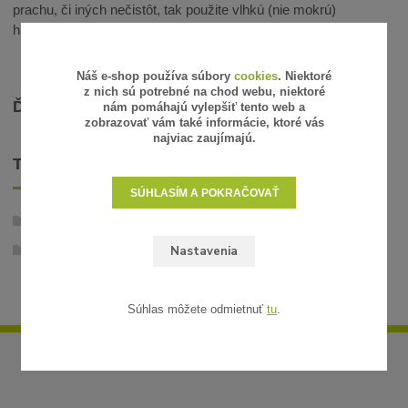
prachu, či iných nečistôt, tak použite vlhkú (nie mokrú)
handričku alebo fén za nízke teploty.
Náš e-shop používa súbory
cookies
. Niektoré
z nich sú potrebné na chod webu, niektoré
ĎALŠIE INFORMÁCIE
nám pomáhajú vylepšiť tento web a
zobrazovať vám také informácie, ktoré vás
najviac zaujímajú.
TOVAR ZARADENÝ V KATEGÓRIÁCH
SÚHLASÍM A POKRAČOVAŤ
Stabilizované rastliny
Nastavenia
Stromčeky
Súhlas môžete odmietnuť
tu
.