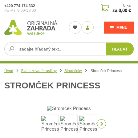
0
ks
+420 774 174 332
za
0,00 €
Po-Pá: 9:00-18:00
MENU
HĽADAŤ
Úvod
Stabilizované rastliny
Stromčeky
Stromček Princess
STROMČEK PRINCESS