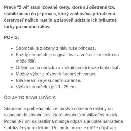
Pravé "živé" stabilizované kvety, ktoré sú ošetrené tzv.
stabilizáciou čo je proces, ktorý zachováva prirodzenú
čerstvosť našich rastlín a zároveň udržuje ich brilantné
farby po mnoho rokov.
POPIS:
Stromček je zložený z hláv ruže princess.
Každý stromček je originál, tvar a veľkosť kmienka sa
môže líšiť.
Odtieň sa na obrázku a v skutočnosti môže ľahko líšiť.
Možný výber z rôznych farebných variant.
Bílá keramika je súčasťou aranže.
Výška stromčeku je 23 - 25 cm.
ČO JE TO STABILIZÁCIA
Stabilizácia prebieha tak, že čerstvo odrezané rastliny sú
vkladané do zásobníkov, ktoré obsahujú stabilizačný roztok.
Počas 3-7 dní sa rastlinná miazga odparí a je úplne nahradená
stabilizačným roztokom. Pri tomto procese môže dôjsť aj k