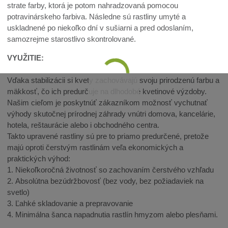
strate farby, ktorá je potom nahradzovaná pomocou
potravinárskeho farbiva. Následne sú rastliny umyté a
uskladnené po niekoľko dní v sušiarni a pred odoslaním,
samozrejme starostlivo skontrolované.
VYUŽITIE:
Vďaka stabilizácii si kvety zachovávajú svoju prirodzenú farbu a
mäkkosť, čo ich predurčuje na dlhodobé kvetinové výzdoby.
Našim cieľom je poskytnúť zákazníkom možnosť vychutnať
výhody skutočnej prírodnej záhrady vnútri domova, kancelárie,
hotela, reštaurácie alebo i obchodného centra.
Takto upravené rastliny sú pre to priamo predurčené, pretože
majú oproti čerstvým rastlinám veľa ekonomických a
praktických výhod:
1. Niekoľkoročná životnosť so zachovaním čerstvého vzhľadu
2. Absolútna bezúdržbovosť (bez vody, bez požiadaviek na
svetlo)
3. Ľahké skladovanie a prepravovanie
4. Minimálna šanca napadnutia rastlín hmyzom alebo plesňami.