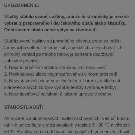
UPOZORNENIE:
Všetky stabilizované rastliny, aranže či stromčeky je možné
vybrať z prepravného / darčekového obalu alebo škatuľky.
Odstránenie obalu nemá vplyv na životnosť.
Stabilizované rastliny sú prírodného pôvodu, preto sa môžu
farby alebo veľkosti mierne líšiť, a pokiaľ chcete uchovať ich
prírodný vzhľad po mnoho rokov, je potrebné dodržiavať
základné pravidlá:
1. Nesmú prísť do kontaktu s vodou, tzn. nezalievať
2. Neskladovať alebo neumiestňovať vo vlhkom prostredí
3. Nevystavovať priamemu slnečnému žiareniu, v blízkosti
žiaroviek a iných zdrojov vysokej teploty (vyťahuje farby)
4. Neumiestňovať na lakom či olejom upravené plochy.
STAROSTLIVOSŤ:
Ak chcete u stabilizovaných rastlín zachovať ich "večnú" krásu,
tak ich umiestňujte v miestnostiach o teplote 5 - 30 °C a vlhkosti
60 %. Rastliny sú bezúdržbové, ale pokiaľ ich potrebujete zbaviť