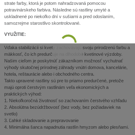
strate farby, ktorá je potom nahradzovaná pomocou
potravinárskeho farbiva. Následne sú rastliny umyté a
uskladnené po niekoľko dní v sušiarni a pred odoslaním,
samozrejme starostlivo skontrolované.
VYUŽITIE:
Vďaka stabilizácii si kvety zachovávajú svoju prirodzenú farbu a
mäkkosť, čo ich predurčuje na dlhodobé kvetinové výzdoby.
Našim cieľom je poskytnúť zákazníkom možnosť vychutnať
výhody skutočnej prírodnej záhrady vnútri domova, kancelárie,
hotela, reštaurácie alebo i obchodného centra.
Takto upravené rastliny sú pre to priamo predurčené, pretože
majú oproti čerstvým rastlinám veľa ekonomických a
praktických výhod:
1. Niekoľkoročná životnosť so zachovaním čerstvého vzhľadu
2. Absolútna bezúdržbovosť (bez vody, bez požiadaviek na
svetlo)
3. Ľahké skladovanie a prepravovanie
4. Minimálna šanca napadnutia rastlín hmyzom alebo plesňami.