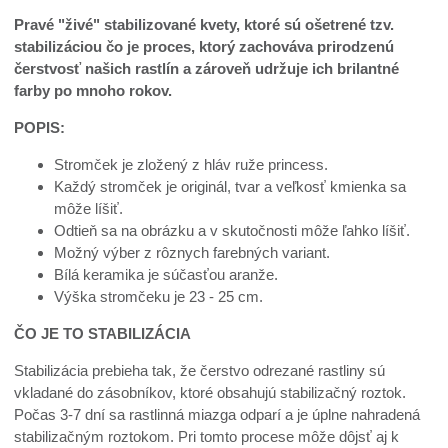
Pravé "živé" stabilizované kvety, ktoré sú ošetrené tzv.
stabilizáciou čo je proces, ktorý zachováva prirodzenú
čerstvosť našich rastlín a zároveň udržuje ich brilantné
farby po mnoho rokov.
POPIS:
Stromček je zložený z hláv ruže princess.
Každý stromček je originál, tvar a veľkosť kmienka sa
môže líšiť.
Odtieň sa na obrázku a v skutočnosti môže ľahko líšiť.
Možný výber z rôznych farebných variant.
Bílá keramika je súčasťou aranže.
Výška stromčeku je 23 - 25 cm.
ČO JE TO STABILIZÁCIA
Stabilizácia prebieha tak, že čerstvo odrezané rastliny sú
vkladané do zásobníkov, ktoré obsahujú stabilizačný roztok.
Počas 3-7 dní sa rastlinná miazga odparí a je úplne nahradená
stabilizačným roztokom. Pri tomto procese môže dôjsť aj k