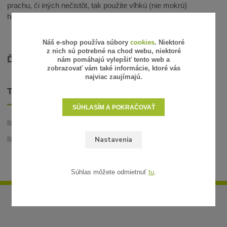
prachu, či iných nečistôt, tak použite vlhkú (nie mokrú)
handričku alebo fén za nízke teploty.
Náš e-shop používa súbory
cookies
. Niektoré
z nich sú potrebné na chod webu, niektoré
ĎALŠIE INFORMÁCIE
nám pomáhajú vylepšiť tento web a
zobrazovať vám také informácie, ktoré vás
najviac zaujímajú.
TOVAR ZARADENÝ V KATEGÓRIÁCH
SÚHLASÍM A POKRAČOVAŤ
Stabilizované rastliny
Nastavenia
Stromčeky
Súhlas môžete odmietnuť
tu
.