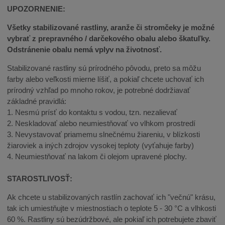
UPOZORNENIE:
Všetky stabilizované rastliny, aranže či stromčeky je možné
vybrať z prepravného / darčekového obalu alebo škatuľky.
Odstránenie obalu nemá vplyv na životnosť.
Stabilizované rastliny sú prírodného pôvodu, preto sa môžu
farby alebo veľkosti mierne líšiť, a pokiaľ chcete uchovať ich
prírodný vzhľad po mnoho rokov, je potrebné dodržiavať
základné pravidlá:
1. Nesmú prísť do kontaktu s vodou, tzn. nezalievať
2. Neskladovať alebo neumiestňovať vo vlhkom prostredí
3. Nevystavovať priamemu slnečnému žiareniu, v blízkosti
žiaroviek a iných zdrojov vysokej teploty (vyťahuje farby)
4. Neumiestňovať na lakom či olejom upravené plochy.
STAROSTLIVOSŤ:
Ak chcete u stabilizovaných rastlín zachovať ich "večnú" krásu,
tak ich umiestňujte v miestnostiach o teplote 5 - 30 °C a vlhkosti
60 %. Rastliny sú bezúdržbové, ale pokiaľ ich potrebujete zbaviť