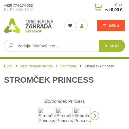
0
ks
+420 774 174 332
za
0,00 €
Po-Pá: 9:00-18:00
MENU
HĽADAŤ
Úvod
Stabilizované rastliny
Stromčeky
Stromček Princess
STROMČEK PRINCESS