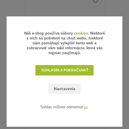
Náš e-shop používa súbory
cookies
. Niektoré
z nich sú potrebné na chod webu, niektoré
nám pomáhajú vylepšiť tento web a
zobrazovať vám také informácie, ktoré vás
najviac zaujímajú.
SÚHLASÍM A POKRAČOVAŤ
6 hodnotenie
Nastavenia
UMELÝ RATAN - VZORKA
0,62 €
/
ks
0,50 €
bez DPH
SKLADOM
Súhlas môžete odmietnuť
tu
.
ZVOLIŤ VARIANT