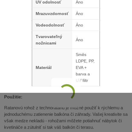
UV odolnosť
Áno
Mrazuvzdornosť
Áno
Vodeodolnosť
Áno
Tvarovateľný
Áno
nožnicami
Směs
LDPE, PP,
Materiál
EVA +
barva a
UV filtr
Použitie:
Ratanovú rohož z technoratanu je možné použiť k rýchlemu a
jednoduchému zatienenie balkóna či záhrady. Vašej kreativite sa
však medze nekladú - rohožami môžete potiahnuť nábytok či
kvetináče a zútulniť si tak váš balkón či terasu.