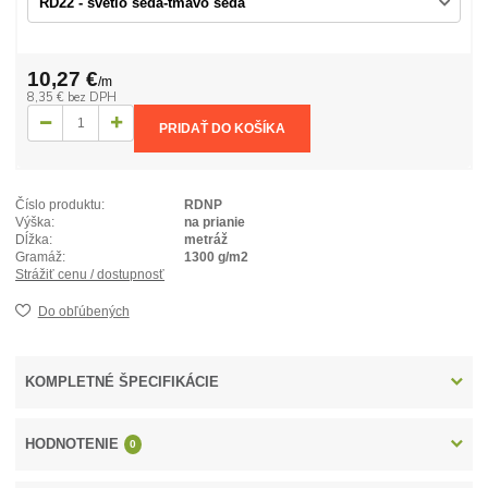
10,27 €
/
m
8,35 €
bez DPH
PRIDAŤ DO KOŠÍKA
Číslo produktu:
RDNP
Výška:
na prianie
Dĺžka:
metráž
Gramáž:
1300 g/m2
Strážiť cenu / dostupnosť
Do obľúbených
KOMPLETNÉ ŠPECIFIKÁCIE
HODNOTENIE
0