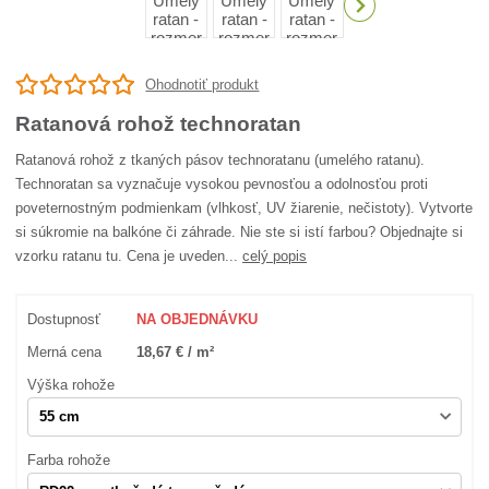
Ohodnotiť produkt
Ratanová rohož technoratan
Ratanová rohož z tkaných pásov technoratanu (umelého ratanu).
Technoratan sa vyznačuje vysokou pevnosťou a odolnosťou proti
poveternostným podmienkam (vlhkosť, UV žiarenie, nečistoty). Vytvorte
si súkromie na balkóne či záhrade. Nie ste si istí farbou? Objednajte si
vzorku ratanu tu. Cena je uveden...
celý popis
Dostupnosť
NA OBJEDNÁVKU
Merná cena
18,67 € / m²
Výška rohože
Farba rohože