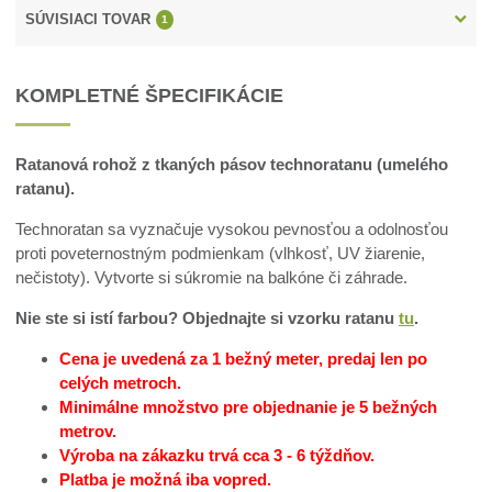
SÚVISIACI TOVAR
1
KOMPLETNÉ ŠPECIFIKÁCIE
Ratanová rohož z tkaných pásov technoratanu (umelého
ratanu).
Technoratan sa vyznačuje vysokou pevnosťou a odolnosťou
proti poveternostným podmienkam (vlhkosť, UV žiarenie,
nečistoty). Vytvorte si súkromie na balkóne či záhrade.
Nie ste si istí farbou? Objednajte si vzorku ratanu
tu
.
Cena je uvedená za 1 bežný meter, predaj len po
celých metroch.
Minimálne množstvo pre objednanie je 5 bežných
metrov.
Výroba na zákazku trvá cca 3 - 6 týždňov.
Platba je možná iba vopred.