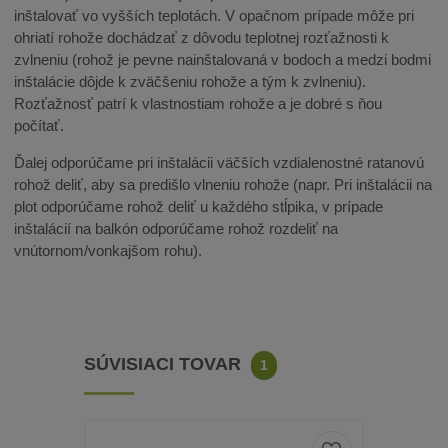
inštalovať vo vyšších teplotách. V opačnom prípade môže pri
ohriatí rohože dochádzať z dôvodu teplotnej rozťažnosti k
zvlneniu (rohož je pevne nainštalovaná v bodoch a medzi bodmi
inštalácie dôjde k zväčšeniu rohože a tým k zvlneniu).
Rozťažnosť patrí k vlastnostiam rohože a je dobré s ňou
počítať.
Ďalej odporúčame pri inštalácii väčších vzdialenostné ratanovú
rohož deliť, aby sa predišlo vlneniu rohože (napr. Pri inštalácii na
plot odporúčame rohož deliť u každého stĺpika, v prípade
inštalácií na balkón odporúčame rohož rozdeliť na
vnútornom/vonkajšom rohu).
SÚVISIACI TOVAR
1