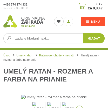
0
ks
+420 774 174 332
za
0,00 €
Po-Pá: 9:00-18:00
MENU
HĽADAŤ
Úvod
Umelý ratan
Ratanové rohože v metráži
Umelý ratan -
rozmer a farba na prianie
UMELÝ RATAN - ROZMER A
FARBA NA PRIANIE