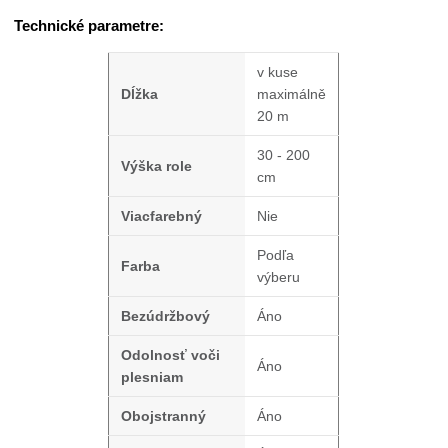
Technické parametre:
v kuse
Dĺžka
maximálně
20 m
30 - 200
Výška role
cm
Viacfarebný
Nie
Podľa
Farba
výberu
Bezúdržbový
Áno
Odolnosť voči
Áno
plesniam
Obojstranný
Áno