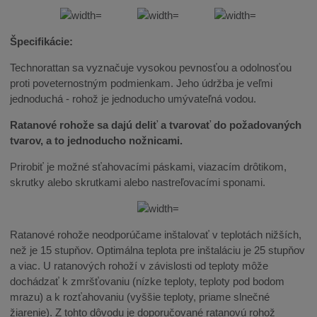
Špecifikácie:
Technorattan sa vyznačuje vysokou pevnosťou a odolnosťou
proti poveternostným podmienkam. Jeho údržba je veľmi
jednoduchá - rohož je jednoducho umývateľná vodou.
Ratanové rohože sa dajú deliť a tvarovať do požadovaných
tvarov, a to jednoducho nožnicami.
Prirobiť je možné sťahovacími páskami, viazacím drôtikom,
skrutky alebo skrutkami alebo nastreľovacími sponami.
Ratanové rohože neodporúčame inštalovať v teplotách nižších,
než je 15 stupňov. Optimálna teplota pre inštaláciu je 25 stupňov
a viac. U ratanových rohoží v závislosti od teploty môže
dochádzať k zmršťovaniu (nízke teploty, teploty pod bodom
mrazu) a k rozťahovaniu (vyššie teploty, priame slnečné
žiarenie). Z tohto dôvodu je doporučované ratanovú rohož