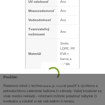
UV odolnosť
Áno
Mrazuvzdornosť
Áno
Vodeodolnosť
Áno
Tvarovateľný
Áno
nožnicami
Směs
LDPE, PP,
Materiál
EVA +
barva a
UV filtr
Použitie:
Ratanovú rohož z technoratanu je možné použiť k rýchlemu a
jednoduchému zatienenie balkóna či záhrady. Vašej kreativite sa
však medze nekladú - rohožami môžete potiahnuť nábytok či
kvetináče a zútulniť si tak váš balkón či terasu.