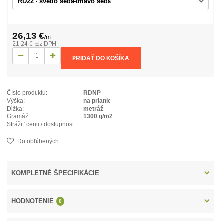
26,13 €
/
m
21,24 €
bez DPH
PRIDAŤ DO KOŠÍKA
Číslo produktu:
RDNP
Výška:
na prianie
Dĺžka:
metráž
Gramáž:
1300 g/m2
Strážiť cenu / dostupnosť
Do obľúbených
KOMPLETNÉ ŠPECIFIKÁCIE
HODNOTENIE
0