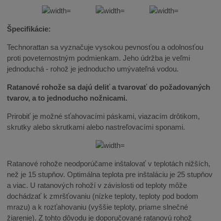
Špecifikácie:
Technorattan sa vyznačuje vysokou pevnosťou a odolnosťou
proti poveternostným podmienkam. Jeho údržba je veľmi
jednoduchá - rohož je jednoducho umývateľná vodou.
Ratanové rohože sa dajú deliť a tvarovať do požadovaných
tvarov, a to jednoducho nožnicami.
Prirobiť je možné sťahovacími páskami, viazacím drôtikom,
skrutky alebo skrutkami alebo nastreľovacími sponami.
Ratanové rohože neodporúčame inštalovať v teplotách nižších,
než je 15 stupňov. Optimálna teplota pre inštaláciu je 25 stupňov
a viac. U ratanových rohoží v závislosti od teploty môže
dochádzať k zmršťovaniu (nízke teploty, teploty pod bodom
mrazu) a k rozťahovaniu (vyššie teploty, priame slnečné
žiarenie). Z tohto dôvodu je doporučované ratanovú rohož