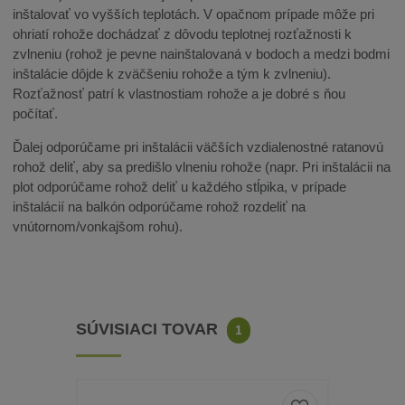
inštalovať vo vyšších teplotách. V opačnom prípade môže pri
ohriatí rohože dochádzať z dôvodu teplotnej rozťažnosti k
zvlneniu (rohož je pevne nainštalovaná v bodoch a medzi bodmi
inštalácie dôjde k zväčšeniu rohože a tým k zvlneniu).
Rozťažnosť patrí k vlastnostiam rohože a je dobré s ňou
počítať.
Ďalej odporúčame pri inštalácii väčších vzdialenostné ratanovú
rohož deliť, aby sa predišlo vlneniu rohože (napr. Pri inštalácii na
plot odporúčame rohož deliť u každého stĺpika, v prípade
inštalácií na balkón odporúčame rohož rozdeliť na
vnútornom/vonkajšom rohu).
SÚVISIACI TOVAR
1