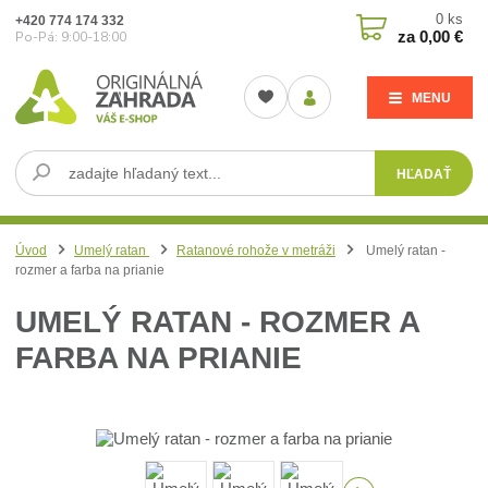
0
ks
+420 774 174 332
za
0,00 €
Po-Pá: 9:00-18:00
MENU
HĽADAŤ
Úvod
Umelý ratan
Ratanové rohože v metráži
Umelý ratan -
rozmer a farba na prianie
UMELÝ RATAN - ROZMER A
FARBA NA PRIANIE