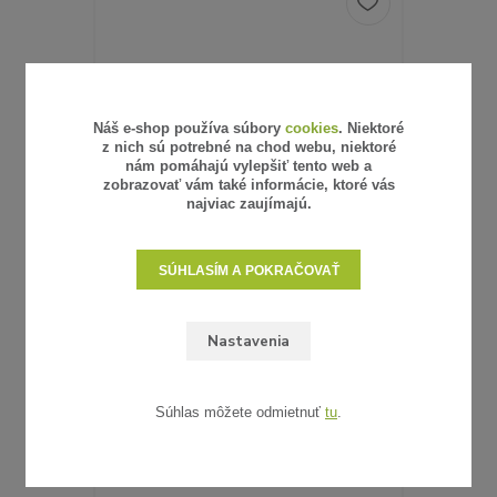
Náš e-shop používa súbory
cookies
. Niektoré
z nich sú potrebné na chod webu, niektoré
nám pomáhajú vylepšiť tento web a
zobrazovať vám také informácie, ktoré vás
najviac zaujímajú.
SÚHLASÍM A POKRAČOVAŤ
6 hodnotenie
Nastavenia
UMELÝ RATAN - VZORKA
0,62 €
/
ks
0,50 €
bez DPH
SKLADOM
Súhlas môžete odmietnuť
tu
.
ZVOLIŤ VARIANT