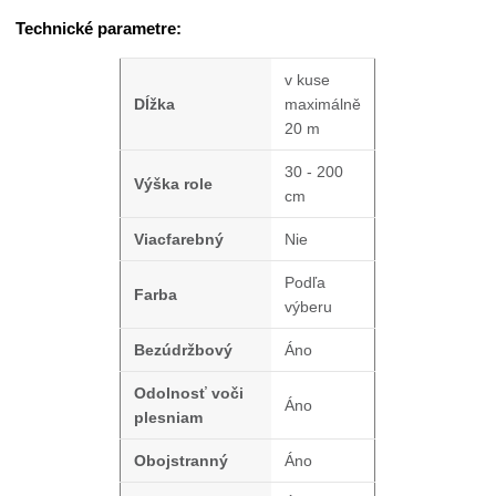
Technické parametre:
v kuse
Dĺžka
maximálně
20 m
30 - 200
Výška role
cm
Viacfarebný
Nie
Podľa
Farba
výberu
Bezúdržbový
Áno
Odolnosť voči
Áno
plesniam
Obojstranný
Áno