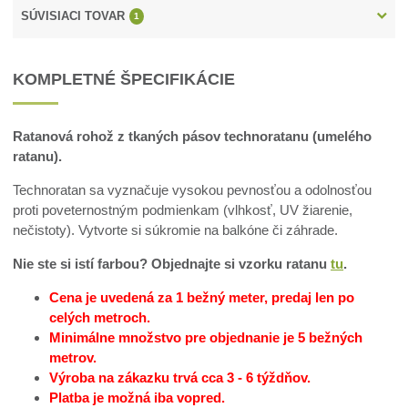
SÚVISIACI TOVAR
1
KOMPLETNÉ ŠPECIFIKÁCIE
Ratanová rohož z tkaných pásov technoratanu (umelého
ratanu).
Technoratan sa vyznačuje vysokou pevnosťou a odolnosťou
proti poveternostným podmienkam (vlhkosť, UV žiarenie,
nečistoty). Vytvorte si súkromie na balkóne či záhrade.
Nie ste si istí farbou? Objednajte si vzorku ratanu
tu
.
Cena je uvedená za 1 bežný meter, predaj len po
celých metroch.
Minimálne množstvo pre objednanie je 5 bežných
metrov.
Výroba na zákazku trvá cca 3 - 6 týždňov.
Platba je možná iba vopred.