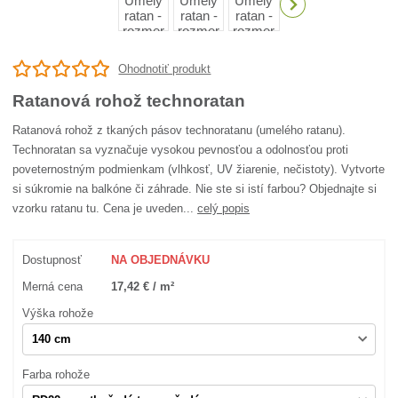
Ohodnotiť produkt
Ratanová rohož technoratan
Ratanová rohož z tkaných pásov technoratanu (umelého ratanu).
Technoratan sa vyznačuje vysokou pevnosťou a odolnosťou proti
poveternostným podmienkam (vlhkosť, UV žiarenie, nečistoty). Vytvorte
si súkromie na balkóne či záhrade. Nie ste si istí farbou? Objednajte si
vzorku ratanu tu. Cena je uveden...
celý popis
Dostupnosť
NA OBJEDNÁVKU
Merná cena
17,42 € / m²
Výška rohože
Farba rohože