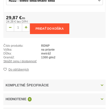
29,87 €
/
m
24,28 €
bez DPH
PRIDAŤ DO KOŠÍKA
Číslo produktu:
RDNP
Výška:
na prianie
Dĺžka:
metráž
Gramáž:
1300 g/m2
Strážiť cenu / dostupnosť
Do obľúbených
KOMPLETNÉ ŠPECIFIKÁCIE
HODNOTENIE
0