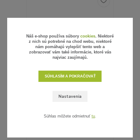
Náš e-shop používa súbory
cookies
. Niektoré
z nich sú potrebné na chod webu, niektoré
nám pomáhajú vylepšiť tento web a
zobrazovať vám také informácie, ktoré vás
najviac zaujímajú.
SÚHLASÍM A POKRAČOVAŤ
6 hodnotenie
Nastavenia
UMELÝ RATAN - VZORKA
0,62 €
/
ks
0,50 €
bez DPH
SKLADOM
Súhlas môžete odmietnuť
tu
.
ZVOLIŤ VARIANT