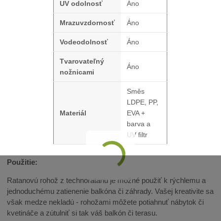
UV odolnosť
Áno
Mrazuvzdornosť
Áno
Vodeodolnosť
Áno
Tvarovateľný
Áno
nožnicami
Směs
LDPE, PP,
Materiál
EVA +
barva a
UV filtr
Použitie:
Ratanovú rohož z technoratanu je možné použiť k rýchlemu a
jednoduchému zatienenie balkóna či záhrady. Vašej kreativite sa
však medze nekladú - rohožami môžete potiahnuť nábytok či
kvetináče a zútulniť si tak váš balkón či terasu.