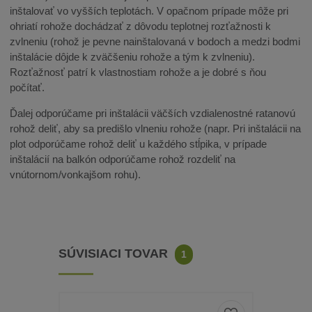
inštalovať vo vyšších teplotách. V opačnom prípade môže pri
ohriatí rohože dochádzať z dôvodu teplotnej rozťažnosti k
zvlneniu (rohož je pevne nainštalovaná v bodoch a medzi bodmi
inštalácie dôjde k zväčšeniu rohože a tým k zvlneniu).
Rozťažnosť patrí k vlastnostiam rohože a je dobré s ňou
počítať.
Ďalej odporúčame pri inštalácii väčších vzdialenostné ratanovú
rohož deliť, aby sa predišlo vlneniu rohože (napr. Pri inštalácii na
plot odporúčame rohož deliť u každého stĺpika, v prípade
inštalácií na balkón odporúčame rohož rozdeliť na
vnútornom/vonkajšom rohu).
SÚVISIACI TOVAR
1