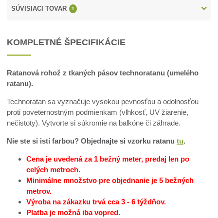
SÚVISIACI TOVAR
1
KOMPLETNÉ ŠPECIFIKÁCIE
Ratanová rohož z tkaných pásov technoratanu (umelého
ratanu).
Technoratan sa vyznačuje vysokou pevnosťou a odolnosťou
proti poveternostným podmienkam (vlhkosť, UV žiarenie,
nečistoty). Vytvorte si súkromie na balkóne či záhrade.
Nie ste si istí farbou? Objednajte si vzorku ratanu
tu
.
Cena je uvedená za 1 bežný meter, predaj len po
celých metroch.
Minimálne množstvo pre objednanie je 5 bežných
metrov.
Výroba na zákazku trvá cca 3 - 6 týždňov.
Platba je možná iba vopred.