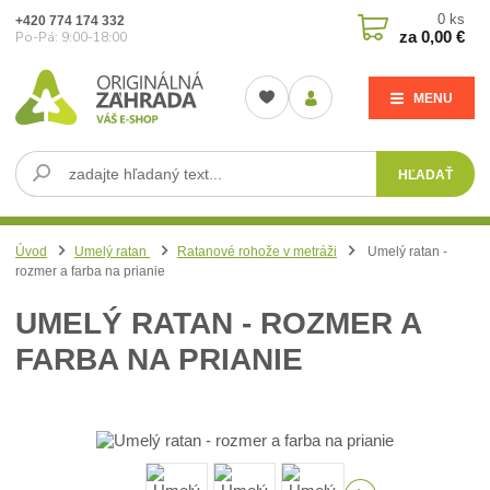
0
ks
+420 774 174 332
za
0,00 €
Po-Pá: 9:00-18:00
MENU
HĽADAŤ
Úvod
Umelý ratan
Ratanové rohože v metráži
Umelý ratan -
rozmer a farba na prianie
UMELÝ RATAN - ROZMER A
FARBA NA PRIANIE