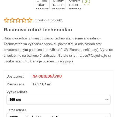
Ohodnotiť produkt
Ratanová rohož technoratan
Ratanová rohož z tkaných pásov technoratanu (umelého ratanu).
Technoratan sa vyznačuje vysokou pevnosťou a odolnosťou proti
poveternostným podmienkam (vlhkosť, UV žiarenie, nečistoty). Vytvorte
si súkromie na balkóne či záhrade. Nie ste si istí farbou? Objednajte si
vzorku ratanu tu. Cena je uveden...
celý popis
Dostupnosť
NA OBJEDNÁVKU
Merná cena
17,57 € / m²
Výška rohože
Farba rohože