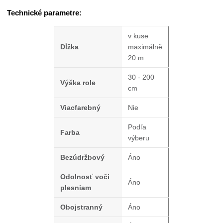
Technické parametre:
v kuse
Dĺžka
maximálně
20 m
30 - 200
Výška role
cm
Viacfarebný
Nie
Podľa
Farba
výberu
Bezúdržbový
Áno
Odolnosť voči
Áno
plesniam
Obojstranný
Áno