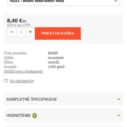
8,40 €
/
m
6,83 €
bez DPH
PRIDAŤ DO KOŠÍKA
Číslo produktu:
RDNP
Výška:
na prianie
Dĺžka:
metráž
Gramáž:
1300 g/m2
Strážiť cenu / dostupnosť
Do obľúbených
KOMPLETNÉ ŠPECIFIKÁCIE
HODNOTENIE
0