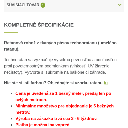
SÚVISIACI TOVAR
1
KOMPLETNÉ ŠPECIFIKÁCIE
Ratanová rohož z tkaných pásov technoratanu (umelého
ratanu).
Technoratan sa vyznačuje vysokou pevnosťou a odolnosťou
proti poveternostným podmienkam (vlhkosť, UV žiarenie,
nečistoty). Vytvorte si súkromie na balkóne či záhrade.
Nie ste si istí farbou? Objednajte si vzorku ratanu
tu
.
Cena je uvedená za 1 bežný meter, predaj len po
celých metroch.
Minimálne množstvo pre objednanie je 5 bežných
metrov.
Výroba na zákazku trvá cca 3 - 6 týždňov.
Platba je možná iba vopred.