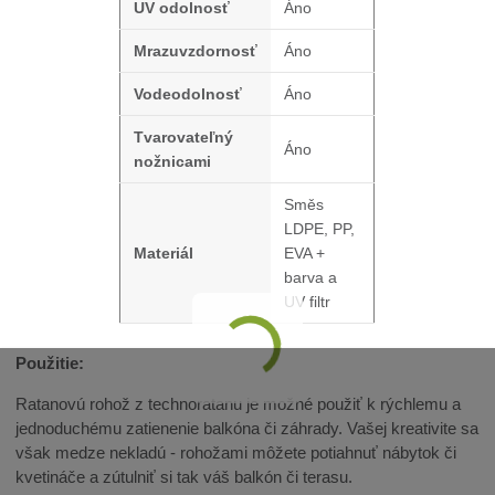
UV odolnosť
Áno
Mrazuvzdornosť
Áno
Vodeodolnosť
Áno
Tvarovateľný
Áno
nožnicami
Směs
LDPE, PP,
Materiál
EVA +
barva a
UV filtr
Použitie:
Ratanovú rohož z technoratanu je možné použiť k rýchlemu a
jednoduchému zatienenie balkóna či záhrady. Vašej kreativite sa
však medze nekladú - rohožami môžete potiahnuť nábytok či
kvetináče a zútulniť si tak váš balkón či terasu.