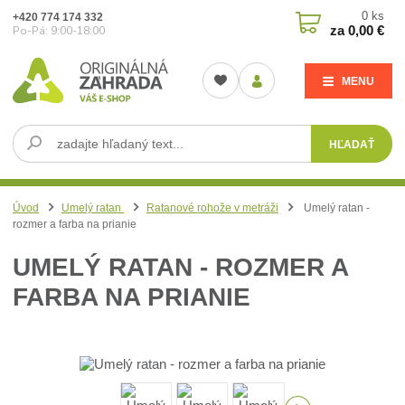
0
ks
+420 774 174 332
za
0,00 €
Po-Pá: 9:00-18:00
MENU
HĽADAŤ
Úvod
Umelý ratan
Ratanové rohože v metráži
Umelý ratan -
rozmer a farba na prianie
UMELÝ RATAN - ROZMER A
FARBA NA PRIANIE