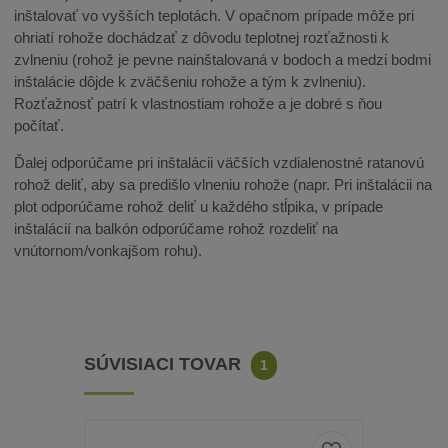
inštalovať vo vyšších teplotách. V opačnom prípade môže pri
ohriatí rohože dochádzať z dôvodu teplotnej rozťažnosti k
zvlneniu (rohož je pevne nainštalovaná v bodoch a medzi bodmi
inštalácie dôjde k zväčšeniu rohože a tým k zvlneniu).
Rozťažnosť patrí k vlastnostiam rohože a je dobré s ňou
počítať.
Ďalej odporúčame pri inštalácii väčších vzdialenostné ratanovú
rohož deliť, aby sa predišlo vlneniu rohože (napr. Pri inštalácii na
plot odporúčame rohož deliť u každého stĺpika, v prípade
inštalácií na balkón odporúčame rohož rozdeliť na
vnútornom/vonkajšom rohu).
SÚVISIACI TOVAR
1