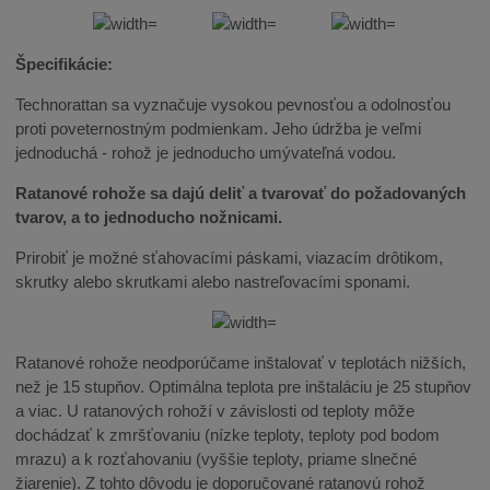
Špecifikácie:
Technorattan sa vyznačuje vysokou pevnosťou a odolnosťou
proti poveternostným podmienkam. Jeho údržba je veľmi
jednoduchá - rohož je jednoducho umývateľná vodou.
Ratanové rohože sa dajú deliť a tvarovať do požadovaných
tvarov, a to jednoducho nožnicami.
Prirobiť je možné sťahovacími páskami, viazacím drôtikom,
skrutky alebo skrutkami alebo nastreľovacími sponami.
Ratanové rohože neodporúčame inštalovať v teplotách nižších,
než je 15 stupňov. Optimálna teplota pre inštaláciu je 25 stupňov
a viac. U ratanových rohoží v závislosti od teploty môže
dochádzať k zmršťovaniu (nízke teploty, teploty pod bodom
mrazu) a k rozťahovaniu (vyššie teploty, priame slnečné
žiarenie). Z tohto dôvodu je doporučované ratanovú rohož