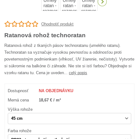
Ohodnotiť produkt
Ratanová rohož technoratan
Ratanová rohož z tkaných pásov technoratanu (umelého ratanu).
Technoratan sa vyznačuje vysokou pevnosťou a odolnosťou proti
poveternostným podmienkam (vlhkosť, UV žiarenie, nečistoty). Vytvorte
si súkromie na balkóne či záhrade. Nie ste si istí farbou? Objednajte si
vzorku ratanu tu. Cena je uveden...
celý popis
Dostupnosť
NA OBJEDNÁVKU
Merná cena
18,67 € / m²
Výška rohože
Farba rohože