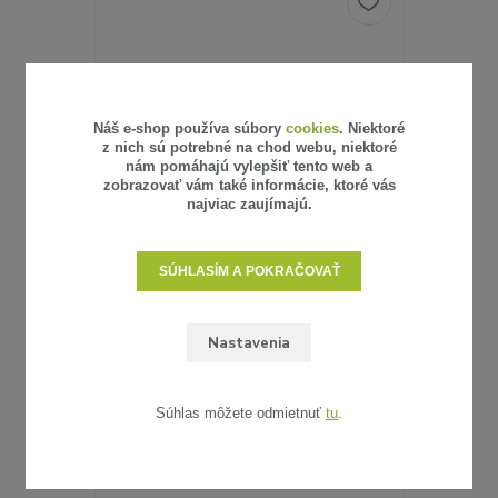
Náš e-shop používa súbory
cookies
. Niektoré
z nich sú potrebné na chod webu, niektoré
nám pomáhajú vylepšiť tento web a
zobrazovať vám také informácie, ktoré vás
najviac zaujímajú.
SÚHLASÍM A POKRAČOVAŤ
6 hodnotenie
Nastavenia
UMELÝ RATAN - VZORKA
0,62 €
/
ks
0,50 €
bez DPH
SKLADOM
Súhlas môžete odmietnuť
tu
.
ZVOLIŤ VARIANT