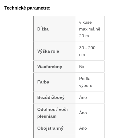
Technické parametre:
v kuse
Dĺžka
maximálně
20 m
30 - 200
Výška role
cm
Viacfarebný
Nie
Podľa
Farba
výberu
Bezúdržbový
Áno
Odolnosť voči
Áno
plesniam
Obojstranný
Áno