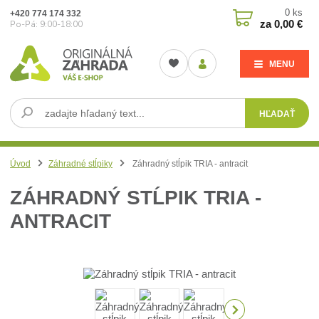
0
ks
+420 774 174 332
za
0,00 €
Po-Pá: 9:00-18:00
MENU
HĽADAŤ
Úvod
Záhradné stĺpiky
Záhradný stĺpik TRIA - antracit
ZÁHRADNÝ STĹPIK TRIA -
ANTRACIT