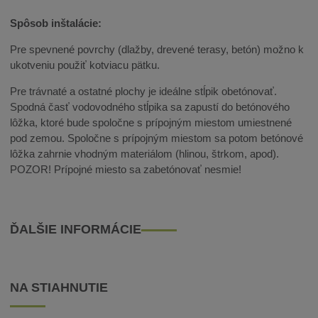
Spôsob inštalácie:
Pre spevnené povrchy (dlažby, drevené terasy, betón) možno k
ukotveniu použiť kotviacu pätku.
Pre trávnaté a ostatné plochy je ideálne stĺpik obetónovať.
Spodná časť vodovodného stĺpika sa zapustí do betónového
lôžka, ktoré bude spoločne s prípojným miestom umiestnené
pod zemou. Spoločne s prípojným miestom sa potom betónové
lôžka zahrnie vhodným materiálom (hlinou, štrkom, apod).
POZOR! Prípojné miesto sa zabetónovať nesmie!
ĎALŠIE INFORMÁCIE
NA STIAHNUTIE