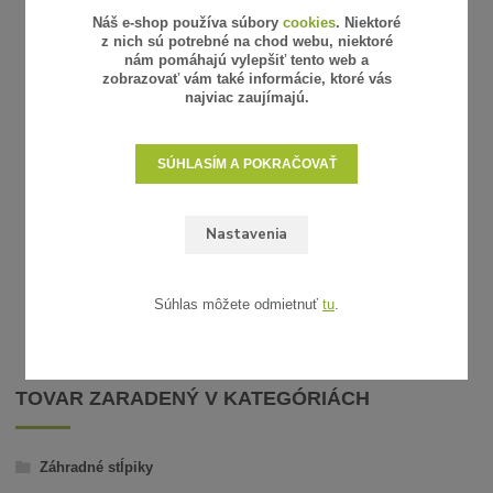
Náš e-shop používa súbory
cookies
. Niektoré
z nich sú potrebné na chod webu, niektoré
nám pomáhajú vylepšiť tento web a
1 hodnotenie
zobrazovať vám také informácie, ktoré vás
MOBILNÝ
najviac zaujímajú.
T
KOTVIACA PÄTKA PRE STĹPIKY TRIA,
TOTEM A LOOP
SÚHLASÍM A POKRAČOVAŤ
38,20 €
99,58 €
/
ks
/
31,06 €
80,96 €
bez DPH
bez
SKLADOM
Nastavenia
PRIDAŤ DO KOŠÍKA
Súhlas môžete odmietnuť
tu
.
TOVAR ZARADENÝ V KATEGÓRIÁCH
Záhradné stĺpiky