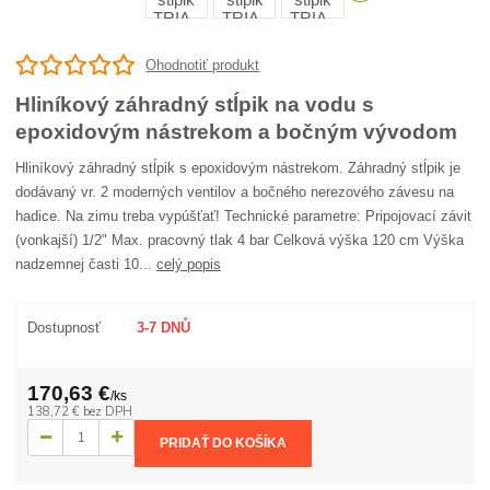
Ohodnotiť produkt
Hliníkový záhradný stĺpik na vodu s
epoxidovým nástrekom a bočným vývodom
Hliníkový záhradný stĺpik s epoxidovým nástrekom. Záhradný stĺpik je
dodávaný vr. 2 moderných ventilov a bočného nerezového závesu na
hadice. Na zimu treba vypúšťať! Technické parametre: Pripojovací závit
(vonkajší) 1/2" Max. pracovný tlak 4 bar Celková výška 120 cm Výška
nadzemnej časti 10...
celý popis
Dostupnosť
3-7 DNŮ
170,63 €
/
ks
138,72 €
bez DPH
PRIDAŤ DO KOŠÍKA