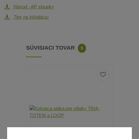
Návod - AP sloupky
Tipy na inštaláciu
SÚVISIACI TOVAR
5