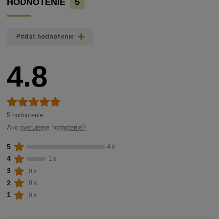
HODNOTENIE
5
Pridať hodnotenie
4.8
5 hodnotenie
Ako overujeme hodnotenie?
5
4 x
4
1 x
3
0 x
2
0 x
1
0 x