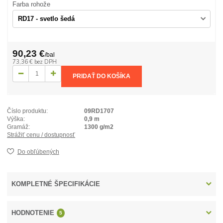
Farba rohože
90,23 €
/
bal
73,36 €
bez DPH
PRIDAŤ DO KOŠÍKA
Číslo produktu:
09RD1707
Výška:
0,9 m
Gramáž:
1300 g/m2
Strážiť cenu / dostupnosť
Do obľúbených
KOMPLETNÉ ŠPECIFIKÁCIE
HODNOTENIE
5