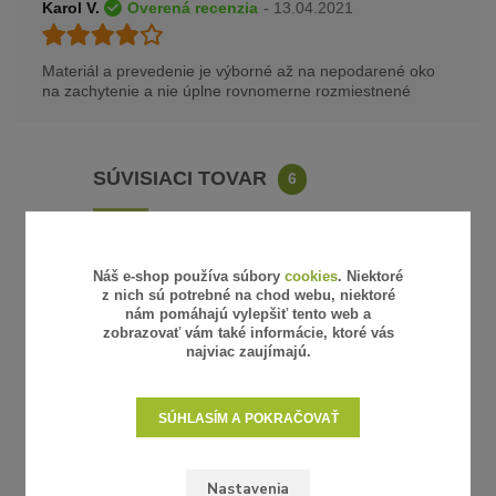
Karol V.
Overená recenzia
- 13.04.2021
Materiál a prevedenie je výborné až na nepodarené oko
na zachytenie a nie úplne rovnomerne rozmiestnené
SÚVISIACI TOVAR
6
Náš e-shop používa súbory
cookies
. Niektoré
z nich sú potrebné na chod webu, niektoré
nám pomáhajú vylepšiť tento web a
zobrazovať vám také informácie, ktoré vás
najviac zaujímajú.
SÚHLASÍM A POKRAČOVAŤ
Nastavenia