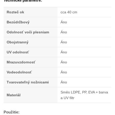
Technické parametre:
Rozteč ok
cca 40 cm
Bezúdržbový
Áno
Odolnosť voči plesniam
Áno
Obojstranný
Áno
UV odolnosť
Áno
Mrazuvzdornosť
Áno
Vodeodolnosť
Áno
Tvarovateľný nožnicami
Áno
Směs LDPE, PP, EVA + barva
Materiál
a UV filtr
Použitie: