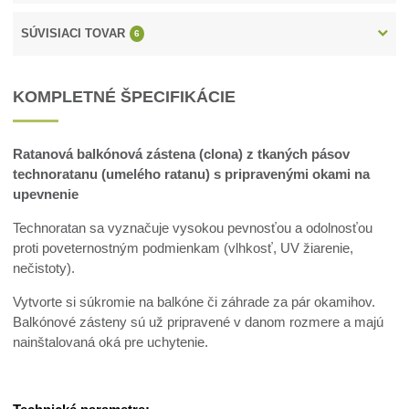
SÚVISIACI TOVAR
6
KOMPLETNÉ ŠPECIFIKÁCIE
Ratanová balkónová zástena (clona) z tkaných pásov
technoratanu (umelého ratanu) s pripravenými okami na
upevnenie
Technoratan sa vyznačuje vysokou pevnosťou a odolnosťou
proti poveternostným podmienkam (vlhkosť, UV žiarenie,
nečistoty).
Vytvorte si súkromie na balkóne či záhrade za pár okamihov.
Balkónové zásteny sú už pripravené v danom rozmere a majú
nainštalovaná oká pre uchytenie.