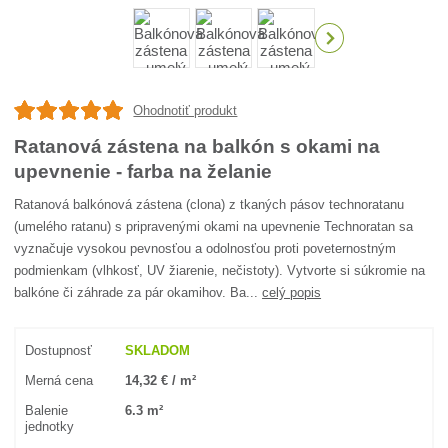
Ohodnotiť produkt
Ratanová zástena na balkón s okami na
upevnenie - farba na želanie
Ratanová balkónová zástena (clona) z tkaných pásov technoratanu
(umelého ratanu) s pripravenými okami na upevnenie Technoratan sa
vyznačuje vysokou pevnosťou a odolnosťou proti poveternostným
podmienkam (vlhkosť, UV žiarenie, nečistoty). Vytvorte si súkromie na
balkóne či záhrade za pár okamihov. Ba...
celý popis
Dostupnosť
SKLADOM
Merná cena
14,32 € / m²
Balenie
6.3 m²
jednotky