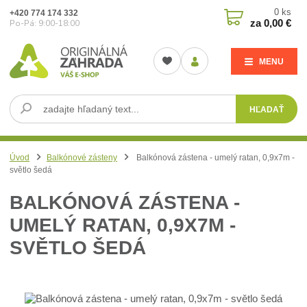
0
ks
+420 774 174 332
za
0,00 €
Po-Pá: 9:00-18:00
MENU
HĽADAŤ
Úvod
Balkónové zásteny
Balkónová zástena - umelý ratan, 0,9x7m -
světlo šedá
BALKÓNOVÁ ZÁSTENA -
UMELÝ RATAN, 0,9X7M -
SVĚTLO ŠEDÁ