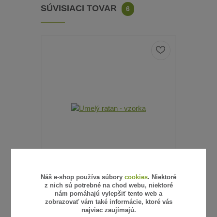
SÚVISIACI TOVAR
6
Náš e-shop používa súbory
cookies
. Niektoré
6 hodnotenie
z nich sú potrebné na chod webu, niektoré
nám pomáhajú vylepšiť tento web a
UMELÝ RATAN - VZORKA
SŤAHOVA
zobrazovať vám také informácie, ktoré vás
najviac zaujímajú.