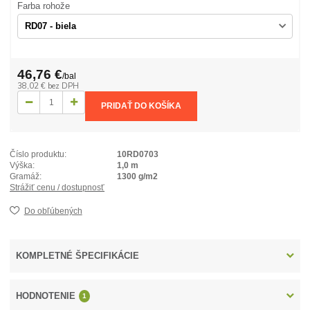
Farba rohože
46,76 €
/
bal
38,02 €
bez DPH
PRIDAŤ DO KOŠÍKA
Číslo produktu:
10RD0703
Výška:
1,0 m
Gramáž:
1300 g/m2
Strážiť cenu / dostupnosť
Do obľúbených
KOMPLETNÉ ŠPECIFIKÁCIE
HODNOTENIE
1