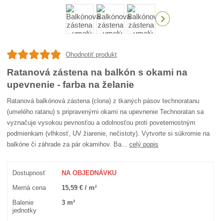
Ohodnotiť produkt
Ratanová zástena na balkón s okami na
upevnenie - farba na želanie
Ratanová balkónová zástena (clona) z tkaných pásov technoratanu
(umelého ratanu) s pripravenými okami na upevnenie Technoratan sa
vyznačuje vysokou pevnosťou a odolnosťou proti poveternostným
podmienkam (vlhkosť, UV žiarenie, nečistoty). Vytvorte si súkromie na
balkóne či záhrade za pár okamihov. Ba...
celý popis
Dostupnosť
NA OBJEDNÁVKU
Merná cena
15,59 € / m²
Balenie
3 m²
jednotky