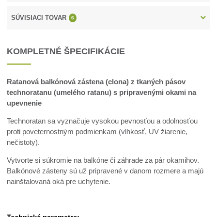
SÚVISIACI TOVAR
6
KOMPLETNÉ ŠPECIFIKÁCIE
Ratanová balkónová zástena (clona) z tkaných pásov
technoratanu (umelého ratanu) s pripravenými okami na
upevnenie
Technoratan sa vyznačuje vysokou pevnosťou a odolnosťou
proti poveternostným podmienkam (vlhkosť, UV žiarenie,
nečistoty).
Vytvorte si súkromie na balkóne či záhrade za pár okamihov.
Balkónové zásteny sú už pripravené v danom rozmere a majú
nainštalovaná oká pre uchytenie.