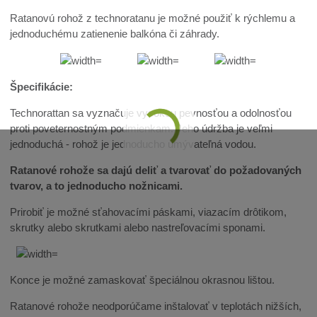
Ratanovú rohož z technoratanu je možné použiť k rýchlemu a
jednoduchému zatienenie balkóna či záhrady.
Špecifikácie:
Technorattan sa vyznačuje vysokou pevnosťou a odolnosťou
proti poveternostným podmienkam. Jeho údržba je veľmi
jednoduchá - rohož je jednoducho umývateľná vodou.
Ratanové rohože sa dajú deliť a tvarovať do požadovaných
tvarov, a to jednoducho nožnicami.
Prirobiť je možné sťahovacími páskami, viazacím drôtikom,
skrutky alebo skrutkami alebo nastreľovacími sponami.
Konce je možné zamaskovať špeciálnou okrasnou lištou.
Ratanové rohože neodporúčame inštalovať v teplotách nižších,