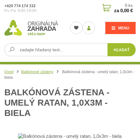
0
ks
+420 774 174 332
za
0,00 €
Po-Pá: 9:00-18:00
MENU
HĽADAŤ
Úvod
Balkónové zásteny
Balkónová zástena - umelý ratan, 1,0x3m -
biela
BALKÓNOVÁ ZÁSTENA -
UMELÝ RATAN, 1,0X3M -
BIELA