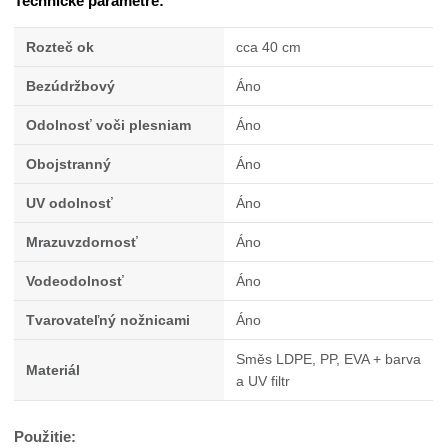
Technické parametre:
Rozteč ok
cca 40 cm
Bezúdržbový
Áno
Odolnosť voči plesniam
Áno
Obojstranný
Áno
UV odolnosť
Áno
Mrazuvzdornosť
Áno
Vodeodolnosť
Áno
Tvarovateľný nožnicami
Áno
Směs LDPE, PP, EVA + barva
Materiál
a UV filtr
Použitie: