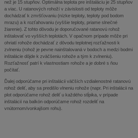
než je 15 stupňov. Optimálna teplota pre inštaláciu je 25 stupňov
a viac. U ratanových rohoží v závislosti od teploty môže
dochádzať k zmršťovaniu (nízke teploty, teploty pod bodom
mrazu) a k rozťahovaniu (vyššie teploty, priame slnečné
žiarenie). Z tohto dôvodu je doporučované ratanovú rohož
inštalovať vo vyšších teplotách. V opačnom prípade môže pri
ohriatí rohože dochádzať z dôvodu teplotnej rozťažnosti k
zvlneniu (rohož je pevne nainštalovaná v bodoch a medzi bodmi
inštalácie dôjde k zväčšeniu rohože a tým k zvlneniu).
Rozťažnosť patrí k vlastnostiam rohože a je dobré s ňou
počítať.
Ďalej odporúčame pri inštalácii väčších vzdialenostné ratanovú
rohož deliť, aby sa predišlo vlneniu rohože (napr. Pri inštalácii na
plot odporúčame rohož deliť u každého stĺpika, v prípade
inštalácií na balkón odporúčame rohož rozdeliť na
vnútornom/vonkajšom rohu).